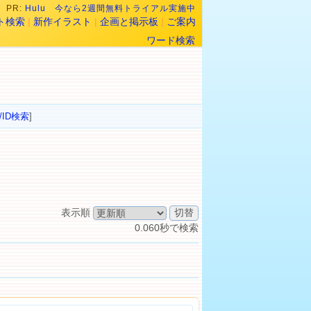
PR:
Hulu 今なら2週間無料トライアル実施中
ト検索
|
新作イラスト
|
企画と掲示板
|
ご案内
ワード検索
/ID検索
]
表示順
0.060秒で検索