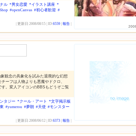
ジナル
*男女恋愛
*イラスト講座
*
Shop
#openCanvas
#初心者歓迎
#
| 更新日:2008/08/15 | ID:
6559
|
報告
|
200
抽象観念の具象化を試みた退廃的な幻想
モチーフは人物よりも悪魔やドクロ、
です。変人アイコンのBBSもどうぞご覧
ァンタジー
*クール・アート
*文字掲示板
関東
#yumerou
#夢朗
#天使
#モンスター
| 更新日:2008/06/12 | ID:
6373
|
報告
|