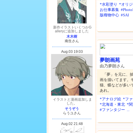
*水彩塗り
*オリ
お仕事募集
#Photo
版権物中心
#SAI
夢朗画苑
由乃夢朗さん
「夢」を元に、
画を描いてます。
猫、蝶などが多い
あれ。
*アナログ絵
*フ
*北海道・東北
*
#ファンタジー
...