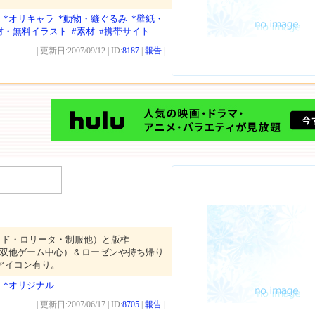
*オリキャラ
*動物・縫ぐるみ
*壁紙・
材・無料イラスト
#素材
#携帯サイト
| 更新日:2007/09/12 | ID:
8187
|
報告
|
イド・ロリータ・制服他）と版権
無双他ゲーム中心）＆ローゼンや持ち帰り
やアイコン有り。
*オリジナル
| 更新日:2007/06/17 | ID:
8705
|
報告
|