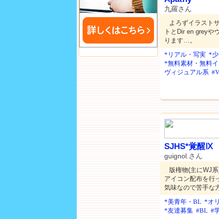
九羅さん
よろずイラスト
トとDir en g
ります…。
*リアル・写実
*
*無料素材・無料
ヴィジュアル系
#
SJHS*覚醒Ⅸ
guignol.さん
版権物(主にWJ系
アイコン配布を行っ
気味なので苦手な
*美青年・BL
*オ
*友達募集
#BL
#