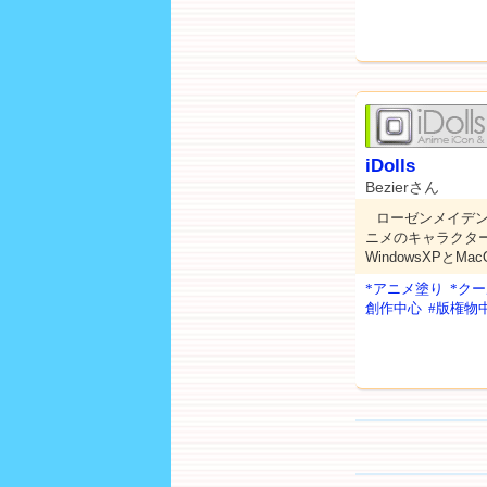
iDolls
Bezierさん
ローゼンメイデン
ニメのキャラクタ
WindowsXPとM
*アニメ塗り
*ク
創作中心
#版権物