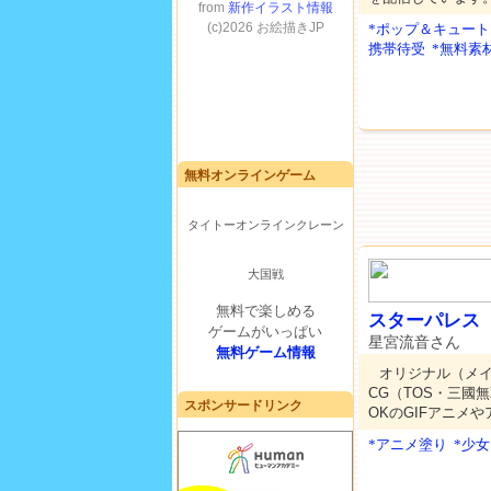
*ポップ＆キュート
携帯待受
*無料素
無料オンラインゲーム
タイトーオンラインクレーン
大国戦
無料で楽しめる
スターパレス
ゲームがいっぱい
星宮流音さん
無料ゲーム情報
オリジナル（メ
CG（TOS・三國
スポンサードリンク
OKのGIFアニメ
*アニメ塗り
*少女