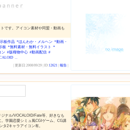
イトです。アイコン素材や同盟・動画も
掲示板作品
*ほんわか・メルヘン
*動画・
示板
*無料素材・無料イラスト
*
コン
#版権物中心
#動画配信
#
CALOID
...
| 更新日:2008/09/29 | ID:
12621
|
報告
|
ジナル/VOCALOID/Fate等、好きなも
。学園恋愛シミュ風CGIゲーム、CG講
ァンタ2キャラアイコン有。