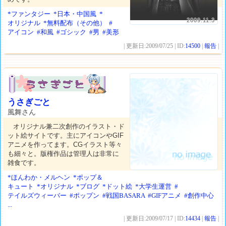
*ファンタジー
*日本・中国風
*
2009.11.3
オリジナル
*無料配布（その他）
#
アイコン
#和風
#ゴシック
#男
#美形
| 更新日:2009/07/25 | ID:
14500
|
報告
|
うさぎごと
風舞さん
オリジナル兼二次創作のイラスト・ド
ット絵サイトです。主にアイコンやGIF
アニメを作ってます。CGイラスト等々
も細々と。版権作品は管理人は非常に
雑食です。
*ほんわか・メルヘン
*ポップ＆
キュート
*オリジナル
*ブログ
*ドット絵
*大学生運営
#
テイルズウィーバー
#ポップン
#戦国BASARA
#GIFアニメ
#創作中心
...
| 更新日:2009/07/17 | ID:
14434
|
報告
|