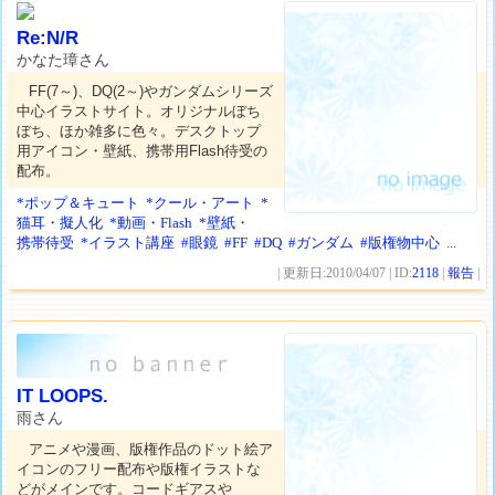
Re:N/R
かなた璋さん
FF(7～)、DQ(2～)やガンダムシリーズ
中心イラストサイト。オリジナルぼち
ぼち、ほか雑多に色々。デスクトップ
用アイコン・壁紙、携帯用Flash待受の
配布。
*ポップ＆キュート
*クール・アート
*
猫耳・擬人化
*動画・Flash
*壁紙・
携帯待受
*イラスト講座
#眼鏡
#FF
#DQ
#ガンダム
#版権物中心
...
| 更新日:2010/04/07 | ID:
2118
|
報告
|
IT LOOPS.
雨さん
アニメや漫画、版権作品のドット絵ア
イコンのフリー配布や版権イラストな
どがメインです。コードギアスや