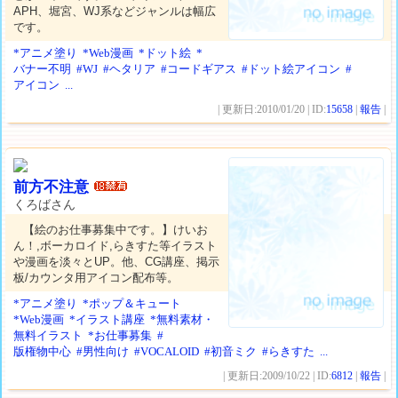
APH、堀宮、WJ系などジャンルは幅広
です。
*アニメ塗り
*Web漫画
*ドット絵
*
バナー不明
#WJ
#ヘタリア
#コードギアス
#ドット絵アイコン
#
アイコン
...
| 更新日:2010/01/20 | ID:
15658
|
報告
|
前方不注意
くろばさん
【絵のお仕事募集中です。】けいお
ん！,ボーカロイド,らきすた等イラスト
や漫画を淡々とUP。他、CG講座、掲示
板/カウンタ用アイコン配布等。
*アニメ塗り
*ポップ＆キュート
*Web漫画
*イラスト講座
*無料素材・
無料イラスト
*お仕事募集
#
版権物中心
#男性向け
#VOCALOID
#初音ミク
#らきすた
...
| 更新日:2009/10/22 | ID:
6812
|
報告
|