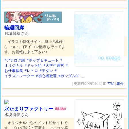
輪廻回廊
月城麗華さん
イラスト特化サイト。細々活動中
(。・д・。)アイコン配布も行ってま
す。お気軽に来て下さい♪
*アナログ絵
*ポップ＆キュート
*
オリジナル
*ドット絵
*大学生運営
*
お仕事募集
#レトロ
#モダン
#
イラストレーター
#初心者歓迎
#ガンダム00
...
| 更新日:2009/04/18 | ID:
7789
|
報告
|
水たまりファクトリー
水境待夢さん
オリジナル中心のドット絵サイトで
す。ブログ形式で更新中。アイコン等