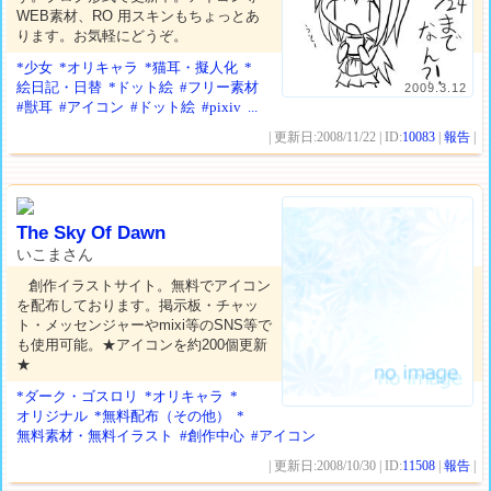
WEB素材、RO 用スキンもちょっとあ
ります。お気軽にどうぞ。
*少女
*オリキャラ
*猫耳・擬人化
*
絵日記・日替
*ドット絵
#フリー素材
2009.3.12
#獣耳
#アイコン
#ドット絵
#pixiv
...
| 更新日:2008/11/22 | ID:
10083
|
報告
|
The Sky Of Dawn
いこまさん
創作イラストサイト。無料でアイコン
を配布しております。掲示板・チャッ
ト・メッセンジャーやmixi等のSNS等で
も使用可能。★アイコンを約200個更新
★
*ダーク・ゴスロリ
*オリキャラ
*
オリジナル
*無料配布（その他）
*
無料素材・無料イラスト
#創作中心
#アイコン
| 更新日:2008/10/30 | ID:
11508
|
報告
|