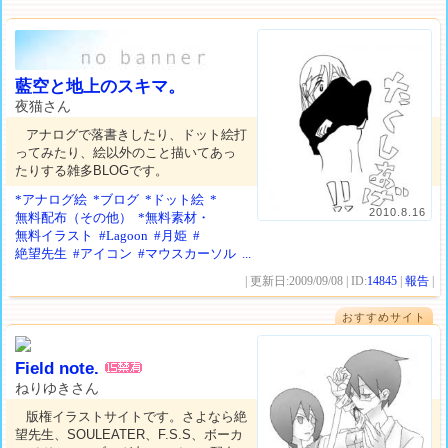
藍空と地上のスキマ。
夜猫さん
アナログで落書きしたり、ドット絵打
ってみたり、絵以外のこと描いてあっ
たりする雑多BLOGです。
*アナログ絵
*ブログ
*ドット絵
*
2010.8.16
無料配布（その他）
*無料素材・
無料イラスト
#Lagoon
#月姫
#
絶望先生
#アイコン
#マウスカーソル
...
| 更新日:2009/09/08 | ID:
14845
|
報告
|
おすすめサイト
Field note.
ねりゆきさん
版権イラストサイトです。さよなら絶
望先生、SOULEATER、F.S.S、ボーカ