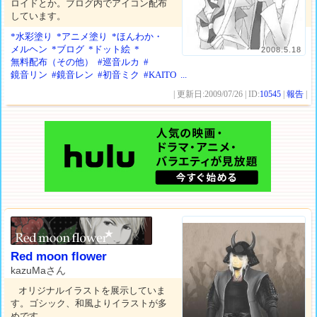
ロイドとか。ブログ内でアイコン配布
しています。
*水彩塗り
*アニメ塗り
*ほんわか・
メルヘン
*ブログ
*ドット絵
*
2008.5.18
無料配布（その他）
#巡音ルカ
#
鏡音リン
#鏡音レン
#初音ミク
#KAITO
...
| 更新日:2009/07/26 | ID:
10545
|
報告
|
Red moon flower
kazuMaさん
オリジナルイラストを展示していま
す。ゴシック、和風よりイラストが多
めです。