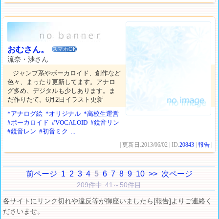
おむさん。
スマホOK
流奈・渉さん
ジャンプ系やボーカロイド、創作など
色々、まったり更新してます。アナロ
グ多め、デジタルも少しあります。ま
だ作りたて。6月2日イラスト更新
*アナログ絵
*オリジナル
*高校生運営
#ボーカロイド
#VOCALOID
#鏡音リン
#鏡音レン
#初音ミク
...
| 更新日:2013/06/02 | ID:
20843
|
報告
|
前ページ
1
2
3
4
5
6
7
8
9
10
>>
次ページ
209件中 41～50件目
各サイトにリンク切れや違反等が御座いましたら[報告]よりご連絡く
ださいませ。