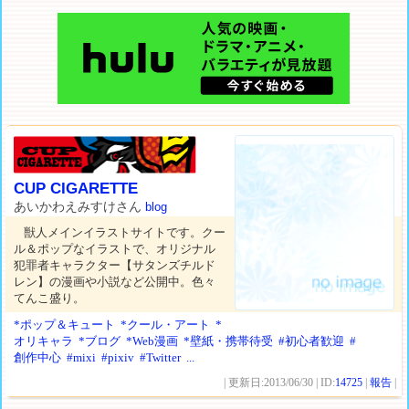
CUP CIGARETTE
あいかわえみすけさん
blog
獣人メインイラストサイトです。クー
ル＆ポップなイラストで、オリジナル
犯罪者キャラクター【サタンズチルド
レン】の漫画や小説など公開中。色々
てんこ盛り。
*ポップ＆キュート
*クール・アート
*
オリキャラ
*ブログ
*Web漫画
*壁紙・携帯待受
#初心者歓迎
#
創作中心
#mixi
#pixiv
#Twitter
...
| 更新日:2013/06/30 | ID:
14725
|
報告
|