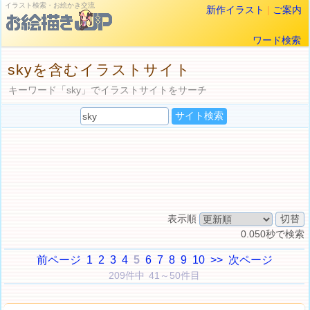
イラスト検索・お絵かき交流
新作イラスト
|
ご案内
ワード検索
skyを含むイラストサイト
キーワード「sky」でイラストサイトをサーチ
表示順
0.050秒で検索
前ページ
1
2
3
4
5
6
7
8
9
10
>>
次ページ
209件中 41～50件目