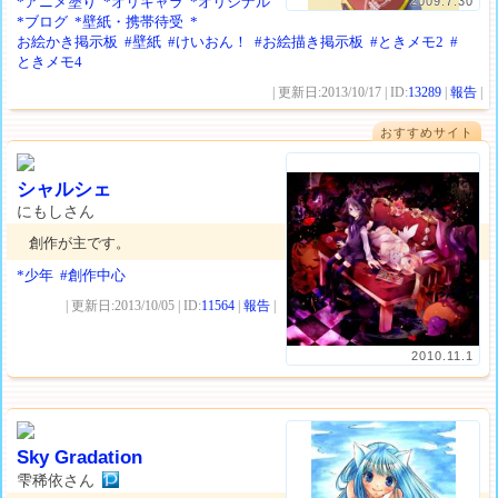
*アニメ塗り
*オリキャラ
*オリジナル
2009.7.30
*ブログ
*壁紙・携帯待受
*
お絵かき掲示板
#壁紙
#けいおん！
#お絵描き掲示板
#ときメモ2
#
ときメモ4
| 更新日:2013/10/17 | ID:
13289
|
報告
|
おすすめサイト
シャルシェ
にもしさん
創作が主です。
*少年
#創作中心
| 更新日:2013/10/05 | ID:
11564
|
報告
|
2010.11.1
Sky Gradation
雫稀依さん