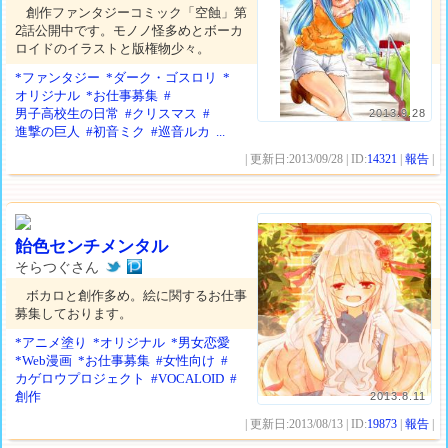
創作ファンタジーコミック「空蝕」第
2話公開中です。モノノ怪多めとボーカ
ロイドのイラストと版権物少々。
*ファンタジー
*ダーク・ゴスロリ
*
オリジナル
*お仕事募集
#
男子高校生の日常
#クリスマス
#
2013.9.28
進撃の巨人
#初音ミク
#巡音ルカ
...
| 更新日:2013/09/28 | ID:
14321
|
報告
|
飴色センチメンタル
そらつぐさん
ボカロと創作多め。絵に関するお仕事
募集しております。
*アニメ塗り
*オリジナル
*男女恋愛
*Web漫画
*お仕事募集
#女性向け
#
カゲロウプロジェクト
#VOCALOID
#
創作
2013.8.11
| 更新日:2013/08/13 | ID:
19873
|
報告
|