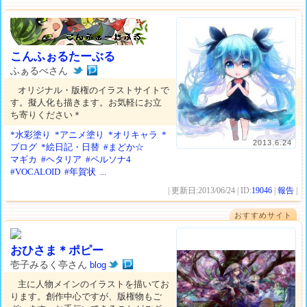
こんふぉるたーぶる
ふぁるべさん
オリジナル・版権のイラストサイトで
す。擬人化も描きます。お気軽にお立
ち寄りください＊
*水彩塗り
*アニメ塗り
*オリキャラ
*
2013.6.24
ブログ
*絵日記・日替
#まどか☆
マギカ
#ヘタリア
#ペルソナ4
#VOCALOID
#年賀状
...
| 更新日:2013/06/24 | ID:
19046
|
報告
|
おすすめサイト
おひさま＊ポピー
壱子みるく亭さん
blog
主に人物メインのイラストを描いてお
ります。創作中心ですが、版権物もご