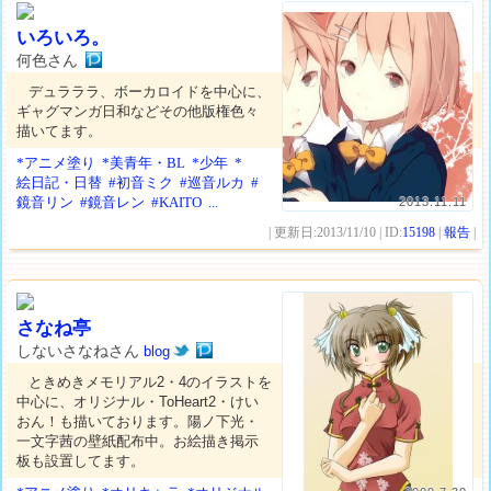
いろいろ。
何色さん
デュラララ、ボーカロイドを中心に、
ギャグマンガ日和などその他版権色々
描いてます。
*アニメ塗り
*美青年・BL
*少年
*
絵日記・日替
#初音ミク
#巡音ルカ
#
鏡音リン
#鏡音レン
#KAITO
...
2013.11.11
| 更新日:2013/11/10 | ID:
15198
|
報告
|
さなね亭
しないさなねさん
blog
ときめきメモリアル2・4のイラストを
中心に、オリジナル・ToHeart2・けい
おん！も描いております。陽ノ下光・
一文字茜の壁紙配布中。お絵描き掲示
板も設置してます。