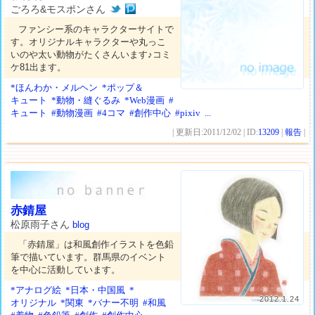
ごろろ&モスポンさん
ファンシー系のキャラクターサイトで
す。オリジナルキャラクターや丸っこ
いのや太い動物がたくさんいます♪コミ
ケ81出ます。
*ほんわか・メルヘン
*ポップ＆
キュート
*動物・縫ぐるみ
*Web漫画
#
キュート
#動物漫画
#4コマ
#創作中心
#pixiv
...
| 更新日:2011/12/02 | ID:
13209
|
報告
|
赤錆屋
松原雨子さん
blog
「赤錆屋」は和風創作イラストを色鉛
筆で描いています。群馬県のイベント
を中心に活動しています。
*アナログ絵
*日本・中国風
*
2012.1.24
オリジナル
*関東
*バナー不明
#和風