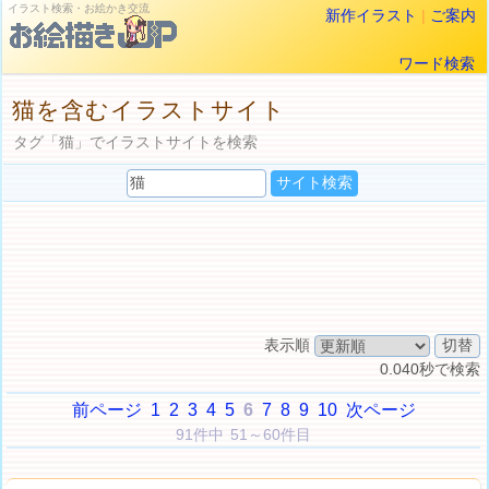
イラスト検索・お絵かき交流
新作イラスト
|
ご案内
ワード検索
猫を含むイラストサイト
タグ「猫」でイラストサイトを検索
表示順
0.040秒で検索
前ページ
1
2
3
4
5
6
7
8
9
10
次ページ
91件中 51～60件目