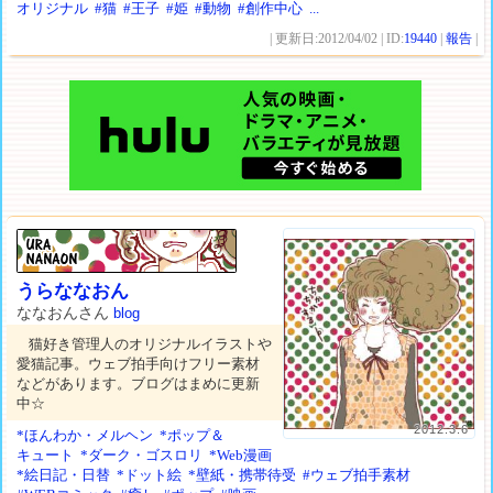
オリジナル
#猫
#王子
#姫
#動物
#創作中心
...
| 更新日:2012/04/02 | ID:
19440
|
報告
|
うらななおん
ななおんさん
blog
猫好き管理人のオリジナルイラストや
愛猫記事。ウェブ拍手向けフリー素材
などがあります。ブログはまめに更新
中☆
2012.3.6
*ほんわか・メルヘン
*ポップ＆
キュート
*ダーク・ゴスロリ
*Web漫画
*絵日記・日替
*ドット絵
*壁紙・携帯待受
#ウェブ拍手素材