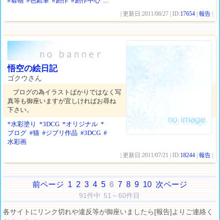
#着物
#色鉛筆
#創作
#創作中心
...
| 更新日:2011/08/27 | ID:
17654
|
報告
|
悟空の絵日記
ゴクウさん
ブログの為イラストばかりではなく写
真等も御座いますが宜しければお尋ね
下さい。
*水彩塗り
*3DCG
*オリジナル
*
ブログ
#猫
#ジブリ作品
#3DCG
#
水彩画
| 更新日:2011/07/21 | ID:
18244
|
報告
|
前ページ
1
2
3
4
5
6
7
8
9
10
次ページ
91件中 51～60件目
各サイトにリンク切れや違反等が御座いましたら[報告]よりご連絡く