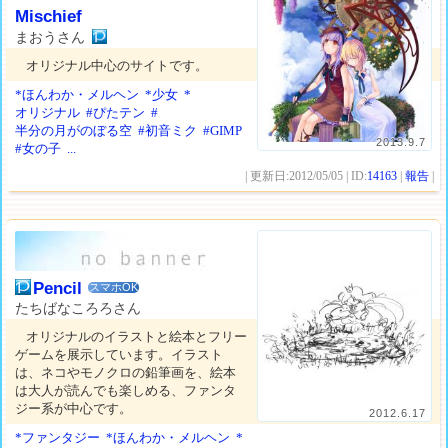
Mischief
まおうさん
オリジナル中心のサイトです。
*ほんわか・メルヘン
*少女
*
オリジナル
#ぴたテン
#
半分の月がのぼる空
#初音ミク
#GIMP
2013.9.7
#女の子
...
| 更新日:2012/05/05 | ID:
14163
|
報告
|
Pencil
スマホOK
たちばなころろさん
オリジナルのイラストと絵本とフリー
ゲームを展示しています。イラスト
は、ネコやモノクロの鉛筆画を、絵本
は大人が読んでも楽しめる、ファンタ
ジー系が中心です。
2012.6.17
*ファンタジー
*ほんわか・メルヘン
*