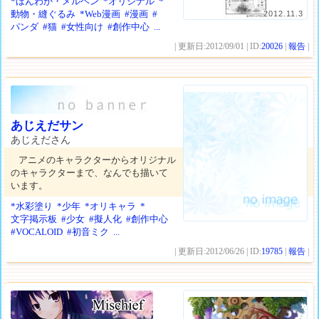
*ほんわか・メルヘン
*オリジナル
*
動物・縫ぐるみ
*Web漫画
#漫画
#
2012.11.3
パンダ
#猫
#女性向け
#創作中心
...
| 更新日:2012/09/01 | ID:
20026
|
報告
|
あじえだサン
あじえださん
アニメのキャラクターからオリジナル
のキャラクターまで、なんでも描いて
います。
*水彩塗り
*少年
*オリキャラ
*
文字掲示板
#少女
#擬人化
#創作中心
#VOCALOID
#初音ミク
...
| 更新日:2012/06/26 | ID:
19785
|
報告
|