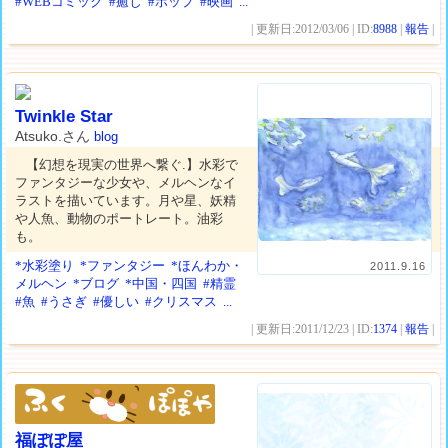
#WEBコミック
#癒し
#ポップ
#映画
...
| 更新日:2012/03/06 | ID:
8988
|
報告
|
Twinkle Star
Atsuko.さん
blog
【幻想を現実の世界へ繋ぐ.】水彩で
ファンタジーな少女や、メルヘンなイ
ラストを描いています。月や星、妖精
や人魚、動物のポートレート。油彩
も。
*水彩塗り
*ファンタジー
*ほんわか・
2011.9.16
メルヘン
*ブログ
*中国・四国
#精霊
#魚
#うさぎ
#優しい
#クリスマス
...
| 更新日:2011/12/23 | ID:
1374
|
報告
|
福ぽぽ屋