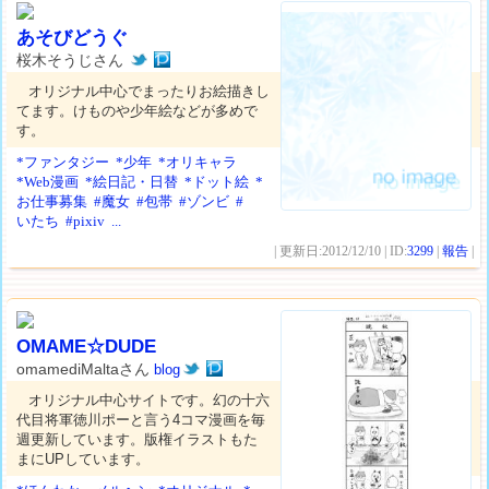
あそびどうぐ
桜木そうじさん
オリジナル中心でまったりお絵描きし
てます。けものや少年絵などが多めで
す。
*ファンタジー
*少年
*オリキャラ
*Web漫画
*絵日記・日替
*ドット絵
*
お仕事募集
#魔女
#包帯
#ゾンビ
#
いたち
#pixiv
...
| 更新日:2012/12/10 | ID:
3299
|
報告
|
OMAME☆DUDE
omamediMaltaさん
blog
オリジナル中心サイトです。幻の十六
代目将軍徳川ポーと言う4コマ漫画を毎
週更新しています。版権イラストもた
まにUPしています。