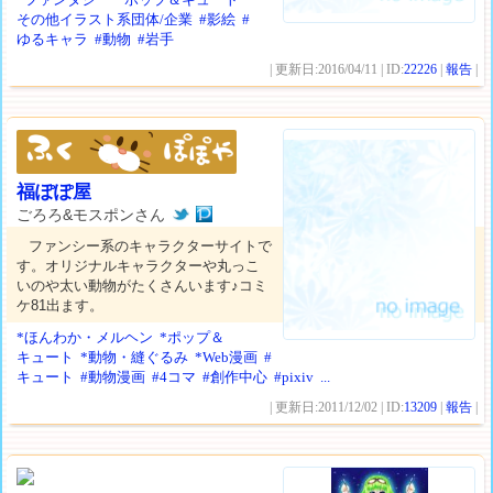
その他イラスト系団体/企業
#影絵
#
ゆるキャラ
#動物
#岩手
| 更新日:2016/04/11 | ID:
22226
|
報告
|
福ぽぽ屋
ごろろ&モスポンさん
ファンシー系のキャラクターサイトで
す。オリジナルキャラクターや丸っこ
いのや太い動物がたくさんいます♪コミ
ケ81出ます。
*ほんわか・メルヘン
*ポップ＆
キュート
*動物・縫ぐるみ
*Web漫画
#
キュート
#動物漫画
#4コマ
#創作中心
#pixiv
...
| 更新日:2011/12/02 | ID:
13209
|
報告
|