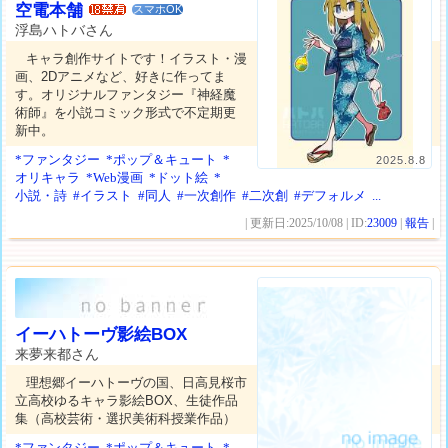
空電本舗
スマホOK
浮島ハトバさん
キャラ創作サイトです！イラスト・漫
画、2Dアニメなど、好きに作ってま
す。オリジナルファンタジー『神経魔
術師』を小説コミック形式で不定期更
新中。
*ファンタジー
*ポップ＆キュート
*
2025.8.8
オリキャラ
*Web漫画
*ドット絵
*
小説・詩
#イラスト
#同人
#一次創作
#二次創
#デフォルメ
...
| 更新日:2025/10/08 | ID:
23009
|
報告
|
イーハトーヴ影絵BOX
来夢来都さん
理想郷イーハトーヴの国、日高見桜市
立高校ゆるキャラ影絵BOX、生徒作品
集（高校芸術・選択美術科授業作品）
*ファンタジー
*ポップ＆キュート
*