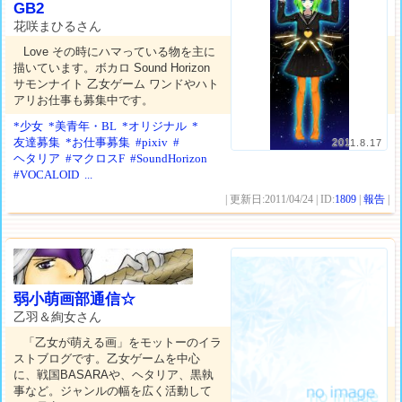
GB2
花咲まひるさん
Love その時にハマっている物を主に
描いています。ボカロ Sound Horizon
サモンナイト 乙女ゲーム ワンドやハト
アリお仕事も募集中です。
*少女
*美青年・BL
*オリジナル
*
友達募集
*お仕事募集
#pixiv
#
2011.8.17
ヘタリア
#マクロスF
#SoundHorizon
#VOCALOID
...
| 更新日:2011/04/24 | ID:
1809
|
報告
|
弱小萌画部通信☆
乙羽＆絢女さん
「乙女が萌える画」をモットーのイラ
ストブログです。乙女ゲームを中心
に、戦国BASARAや、ヘタリア、黒執
事など。ジャンルの幅を広く活動して