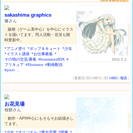
sakashima graphics
篠さん
版権（ゲーム系中心）を中心にイラス
トを描いてます。同人活動・近況も随
時更新中。
*アニメ塗り
*ポップ＆キュート
*少女
*イラスト講座
*お仕事募集
*
その他の交流/募集
#beatmaniaIIDX
#
2011.5.2
プリキュア
#Illustrator
#動画配信
#pixiv
...
| 更新日:2011/08/11 | ID:
14881
|
報告
|
お花見場
桜餅さん
創作・APH中心にもそもそお絵描きし
てます。
*少女
*オリジナル
*男女恋愛
*関東
*