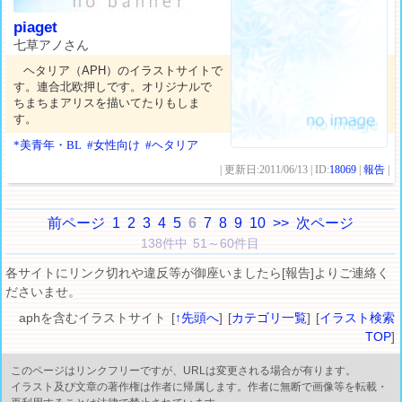
piaget
七草アノさん
ヘタリア（APH）のイラストサイトで
す。連合北欧押しです。オリジナルで
ちまちまアリスを描いてたりもしま
す。
*美青年・BL
#女性向け
#ヘタリア
| 更新日:2011/06/13 | ID:
18069
|
報告
|
前ページ
1
2
3
4
5
6
7
8
9
10
>>
次ページ
138件中 51～60件目
各サイトにリンク切れや違反等が御座いましたら[報告]よりご連絡く
ださいませ。
aphを含むイラストサイト [
↑先頭へ
] [
カテゴリ一覧
] [
イラスト検索
TOP
]
このページはリンクフリーですが、URLは変更される場合が有ります。
イラスト及び文章の著作権は作者に帰属します。作者に無断で画像等を転載・