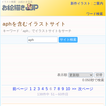
イラスト検索・お絵かき交流
新作イラスト
|
ご案内
ワード検索
aphを含むイラストサイト
キーワード「aph」でイラストサイトをサーチ
表示順
0.050秒で検索
前ページ
1
2
3
4
5
6
7
8
9
10
>>
次ページ
138件中 51～60件目