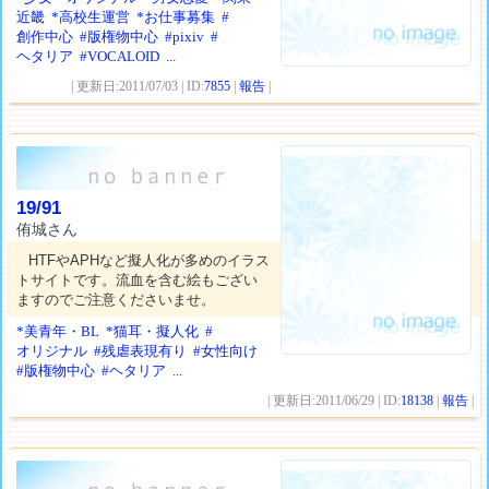
近畿
*高校生運営
*お仕事募集
#
創作中心
#版権物中心
#pixiv
#
ヘタリア
#VOCALOID
...
| 更新日:2011/07/03 | ID:
7855
|
報告
|
19/91
侑城さん
HTFやAPHなど擬人化が多めのイラス
トサイトです。流血を含む絵もござい
ますのでご注意くださいませ。
*美青年・BL
*猫耳・擬人化
#
オリジナル
#残虐表現有り
#女性向け
#版権物中心
#ヘタリア
...
| 更新日:2011/06/29 | ID:
18138
|
報告
|