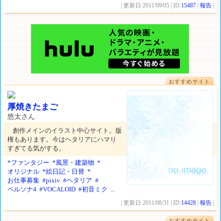
| 更新日:2011/09/05 | ID:
15487
|
報告
|
おすすめサイト
厚焼きたまご
悠太さん
創作メインのイラスト中心サイト。版
権もあります。今はヘタリアにハマり
すぎてる気がする。
*ファンタジー
*風景・建築物
*
オリジナル
*絵日記・日替
*
お仕事募集
#pixiv
#ヘタリア
#
ペルソナ4
#VOCALOID
#初音ミク
...
| 更新日:2011/08/31 | ID:
14428
|
報告
|
おすすめサイト