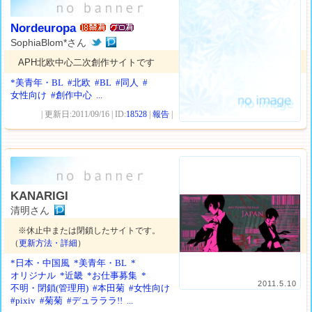
Nordeuropa
SophiaBlom*さん
APH北欧中心二次創作サイトです
*美青年・BL
#北欧
#BL
#同人
#
女性向け
#創作中心
...
| 更新日:2011/09/16 | ID:
18528
|
報告
|
KANARIGI
清明さん
※休止中または閉鎖したサイトです。
（
更新方法・詳細
）
*日本・中国風
*美青年・BL
*
オリジナル
*近畿
*お仕事募集
*
2011.5.10
不明・閉鎖(管理用)
#本田菊
#女性向け
#pixiv
#菊菊
#デュラララ!!
...