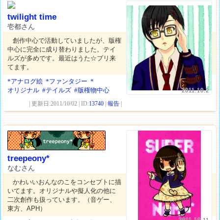
twilight time
壱都さん
創作中心で活動していましたが、版権
中心に完全に成り替わりました。テイ
ルズが多めです。最近はうた☆プリ来
てます。
*アナログ絵
*ファンタジー
*
オリジナル
#テイルズ
#版権物中心
2011.10.2
| 更新日:2011/10/02 | ID:
13740
|
報告
|
treepeony*
なむさん
かわいいおんなのこをコンセプトに描
いてます。オリジナルや擬人化の他に
二次創作も扱っています。（音ゲー、
東方、APH）