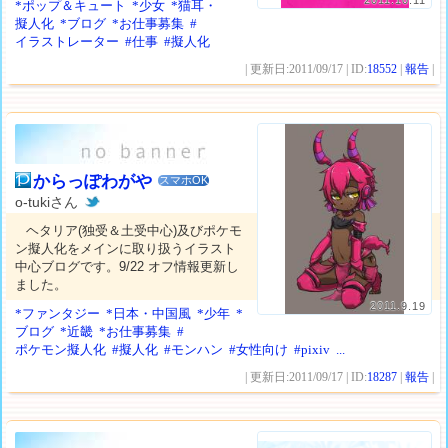
2011.10.11
*ポップ＆キュート
*少女
*猫耳・
擬人化
*ブログ
*お仕事募集
#
イラストレーター
#仕事
#擬人化
| 更新日:2011/09/17 | ID:
18552
|
報告
|
からっぽわがや
スマホOK
o-tukiさん
ヘタリア(独受＆土受中心)及びポケモ
ン擬人化をメインに取り扱うイラスト
中心ブログです。9/22 オフ情報更新し
ました。
2011.9.19
*ファンタジー
*日本・中国風
*少年
*
ブログ
*近畿
*お仕事募集
#
ポケモン擬人化
#擬人化
#モンハン
#女性向け
#pixiv
...
| 更新日:2011/09/17 | ID:
18287
|
報告
|