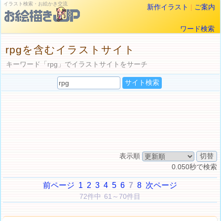
イラスト検索・お絵かき交流
新作イラスト
|
ご案内
ワード検索
rpgを含むイラストサイト
キーワード「rpg」でイラストサイトをサーチ
表示順
0.050秒で検索
前ページ
1
2
3
4
5
6
7
8
次ページ
72件中 61～70件目