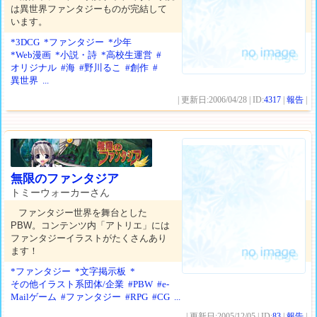
は異世界ファンタジーものが完結して
います。
*3DCG
*ファンタジー
*少年
*Web漫画
*小説・詩
*高校生運営
#
オリジナル
#海
#野川るこ
#創作
#
異世界
...
| 更新日:2006/04/28 | ID:
4317
|
報告
|
無限のファンタジア
トミーウォーカーさん
ファンタジー世界を舞台とした
PBW。コンテンツ内「アトリエ」には
ファンタジーイラストがたくさんあり
ます！
*ファンタジー
*文字掲示板
*
その他イラスト系団体/企業
#PBW
#e-
Mailゲーム
#ファンタジー
#RPG
#CG
...
| 更新日:2005/12/05 | ID:
83
|
報告
|