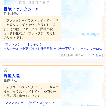
冒険ファンタジー!!
尾上純季さん
ファンタジーイラストサイトです。描
いた絵をフィギュア化したりもしてま
す。その他、ファンタジー関連の設
定・資料集など、ファンタジー尽くし
のサイトです。
*ファンタジー
*オリキャラ
*
オリジナル
*小説・詩
*お仕事募集
*バナー不明
#ウォーハンマーRPG
| 更新日:2007/02/04 | ID:
2927
|
報告
|
野望大陸
黒虎さん
オリジナルファンタジーオールギャグ
漫画、イラストサイトです。RPGゲー
ム風に話を進めております。
*ファンタジー
*ギャグ・コメディ
*