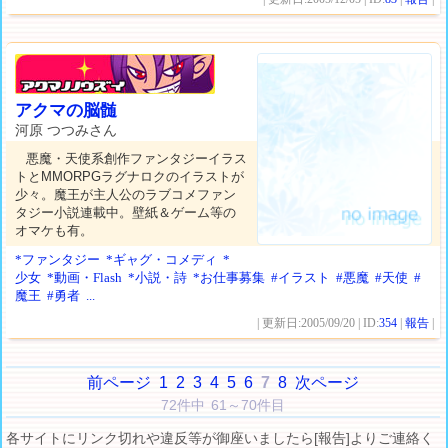
アクマの脳髄
河原 つつみさん
悪魔・天使系創作ファンタジーイラス
トとMMORPGラグナロクのイラストが
少々。魔王が主人公のラブコメファン
タジー小説連載中。壁紙＆ゲーム等の
オマケも有。
*ファンタジー
*ギャグ・コメディ
*
少女
*動画・Flash
*小説・詩
*お仕事募集
#イラスト
#悪魔
#天使
#
魔王
#勇者
...
| 更新日:2005/09/20 | ID:
354
|
報告
|
前ページ
1
2
3
4
5
6
7
8
次ページ
72件中 61～70件目
各サイトにリンク切れや違反等が御座いましたら[報告]よりご連絡く