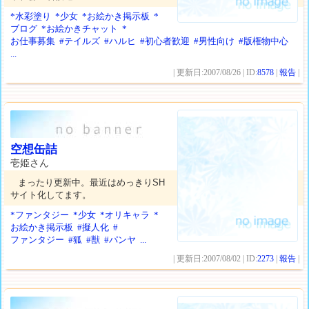
*水彩塗り
*少女
*お絵かき掲示板
*
ブログ
*お絵かきチャット
*
お仕事募集
#テイルズ
#ハルヒ
#初心者歓迎
#男性向け
#版権物中心
...
| 更新日:2007/08/26 | ID:
8578
|
報告
|
空想缶詰
壱姫さん
まったり更新中。最近はめっきりSH
サイト化してます。
*ファンタジー
*少女
*オリキャラ
*
お絵かき掲示板
#擬人化
#
ファンタジー
#狐
#獣
#パンヤ
...
| 更新日:2007/08/02 | ID:
2273
|
報告
|