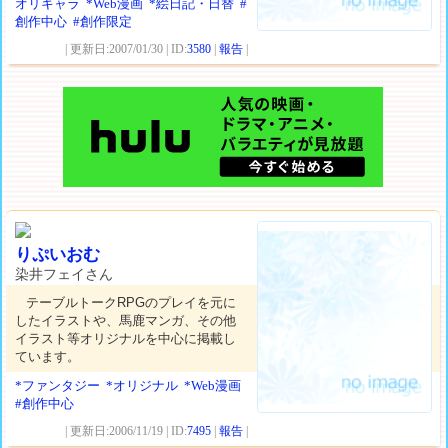
オリキャラ
*Web漫画
*絵日記・日替
#
創作中心
#創作限定
| 更新日:2007/01/30 | ID:
3580
|
報告
|
りぷいおむ
染井フェイさん
テーブルトークRPGのプレイを元に
したイラストや、馬鹿マンガ、その他
イラスト等オリジナルを中心に掲載し
ています。
*ファンタジー
*オリジナル
*Web漫画
#創作中心
| 更新日:2006/11/19 | ID:
7495
|
報告
|