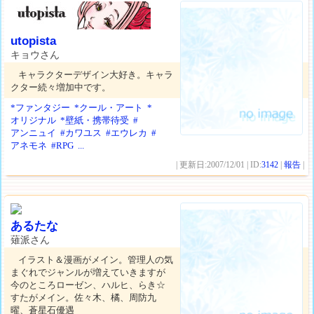
utopista
キョウさん
キャラクターデザイン大好き。キャラ
クター続々増加中です。
*ファンタジー
*クール・アート
*
オリジナル
*壁紙・携帯待受
#
アンニュイ
#カワユス
#エウレカ
#
アネモネ
#RPG
...
| 更新日:2007/12/01 | ID:
3142
|
報告
|
あるたな
薙派さん
イラスト＆漫画がメイン。管理人の気
まぐれでジャンルが増えていきますが
今のところローゼン、ハルヒ、らき☆
すたがメイン。佐々木、橘、周防九
曜、蒼星石優遇