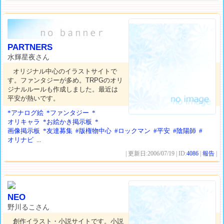
PARTNERS
水輝星夜さん
オリジナル中心のイラストサイトで
す。ファンタジーが多め。TRPGのオリ
ジナルルールも作成しました。最近は
平安が熱いです。
*アナログ絵
*ファンタジー
*
オリキャラ
*お絵かき掲示板
*
画像掲示板
*友達募集
#版権物中心
#ロックマン
#平安
#陰陽師
#
オリナビ
...
| 更新日:2006/07/19 | ID:
4086
|
報告
|
NEO
野川るこさん
創作イラスト・小説サイトです。小説