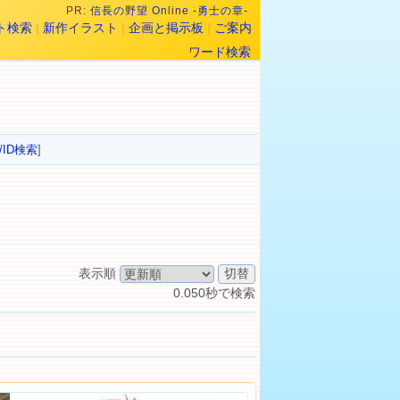
PR:
信長の野望 Online -勇士の章-
ト検索
|
新作イラスト
|
企画と掲示板
|
ご案内
ワード検索
/ID検索
]
表示順
0.050秒で検索