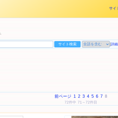
サイ
チ
[
詳細
前ページ
1
2
3
4
5
6
7
8
72件中 71～72件目