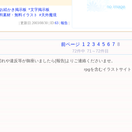
*お絵かき掲示板
*文字掲示板
無料素材・無料イラスト
#天外魔境
| 更新日:2003/08/30 | ID:
63
|
報告
|
前ページ
1
2
3
4
5
6
7
8
72件中 71～72件目
切れや違反等が御座いましたら[報告]よりご連絡くださいませ。
rpgを含むイラストサイト 