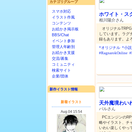
カテゴリグループ
スマホ対応
ホワイト・ス
イラスト作風
相川陽介さん
コンテンツ
オリジナルTRP
お絵かき掲示板
しています。ラグ
BBS/Chat
録もあります。よ
イベント参加
管理人年齢別
*オリジナル
*小
お絵かき支援
#RagnarokOnline
#
交流/募集
コミュニティ
検索サイト
企業/団体
新作イラスト情報
天外魔境わい
パルさん
PCエンジンのR
略やイラスト、チ
いわい楽しくやっ