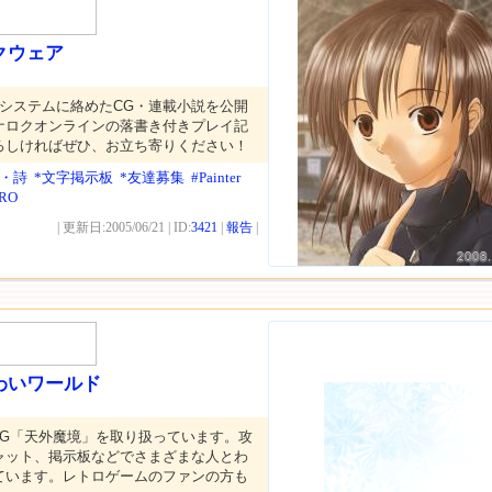
クウェア
Gシステムに絡めたCG・連載小説を公開
ナロクオンラインの落書き付きプレイ記
ろしければぜひ、お立ち寄りください！
説・詩
*文字掲示板
*友達募集
#Painter
RO
| 更新日:2005/06/21 | ID:
3421
|
報告
|
2008.
わいワールド
PG「天外魔境」を取り扱っています。攻
ャット、掲示板などでさまざまな人とわ
ています。レトロゲームのファンの方も