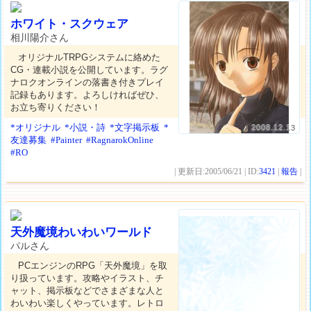
ホワイト・スクウェア
相川陽介さん
オリジナルTRPGシステムに絡めた
CG・連載小説を公開しています。ラグ
ナロクオンラインの落書き付きプレイ
記録もあります。よろしければぜひ、
お立ち寄りください！
*オリジナル
*小説・詩
*文字掲示板
*
2008.12.13
友達募集
#Painter
#RagnarokOnline
#RO
| 更新日:2005/06/21 | ID:
3421
|
報告
|
天外魔境わいわいワールド
パルさん
PCエンジンのRPG「天外魔境」を取
り扱っています。攻略やイラスト、チ
ャット、掲示板などでさまざまな人と
わいわい楽しくやっています。レトロ