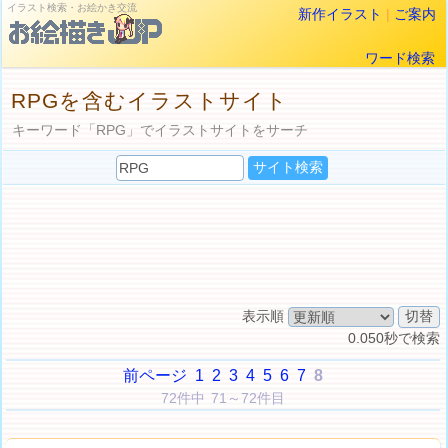
イラスト検索・お絵かき交流
新作イラスト
|
ご案内
ワード検索
RPGを含むイラストサイト
キーワード「RPG」でイラストサイトをサーチ
表示順
0.050秒で検索
前ページ
1
2
3
4
5
6
7
8
72件中 71～72件目