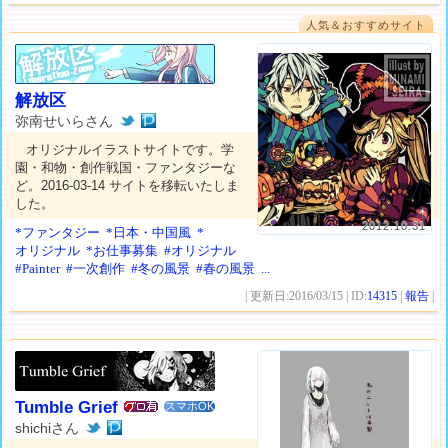
人気＆おすすめサイト
解放区
弥南せいらさん
オリジナルイラストサイトです。学
園・和物・創作戦国・ファンタジーな
ど。2016-03-14 サイトを移転いたしま
した。
2012.10.31
*ファンタジー
*日本・中国風
*
オリジナル
*お仕事募集
#オリジナル
#Painter
#一次創作
#冬の風景
#春の風景
...
| 更新日:2016/03/15 | ID:
14315
|
報告
|
Tumble Grief
スマホOK
shichiさん