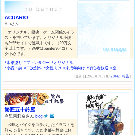
ACUARIO
Rinさん
オリジナル、銀魂、ゲーム関係のイラ
ストを描いています。オリジナル小説
も外部サイトで連載中です。（20万文
字以上です。）画材はpainter9とコピッ
ク中心です。
*水彩塗り
*ファンタジー
*オリジナル
*小説・詩
#二次創作
#女性向け
#未成年向け
#初心者歓迎
#空
...
| 更新日:2023/01/13 | ID:
23042
|
報告
|
繁匠五十鈴屋
今里茉莉奈さん
blog
和風とバイクをコラボしたイラストを
好んで描きます。また京都を舞台にお