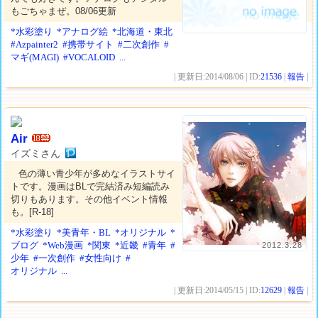
もごちゃまぜ。08/06更新
*水彩塗り
*アナログ絵
*北海道・東北
#Azpainter2
#携帯サイト
#二次創作
#
マギ(MAGI)
#VOCALOID
...
| 更新日:2014/08/06 | ID:
21536
|
報告
|
Air
イズミさん
色の薄い青少年が多めなイラストサイ
トです。漫画はBLで完結済み短編読み
切りもあります。その他イベント情報
も。[R-18]
*水彩塗り
*美青年・BL
*オリジナル
*
ブログ
*Web漫画
*関東
*近畿
#青年
#
2012.3.28
少年
#一次創作
#女性向け
#
オリジナル
...
| 更新日:2014/05/15 | ID:
12629
|
報告
|