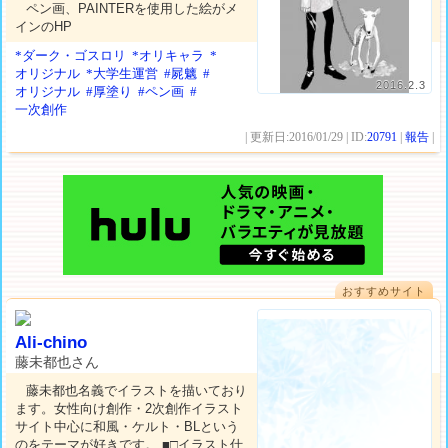
ペン画、PAINTERを使用した絵がメ
インのHP
*ダーク・ゴスロリ
*オリキャラ
*
オリジナル
*大学生運営
#屍魑
#
2016.2.3
オリジナル
#厚塗り
#ペン画
#
一次創作
| 更新日:2016/01/29 | ID:
20791
|
報告
|
おすすめサイト
Ali-chino
藤未都也さん
藤未都也名義でイラストを描いており
ます。女性向け創作・2次創作イラスト
サイト中心に和風・ケルト・BLという
のをテーマが好きです。 ■□イラスト仕