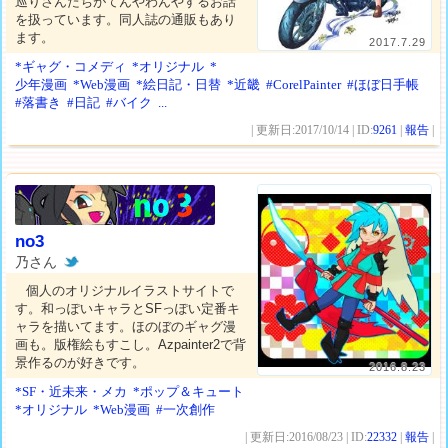
巡りさんたちがてんやわんやするお話
を扱っています。同人誌の通販もあり
ます。
2017.7.29
*ギャグ・コメディ
*オリジナル
*
少年漫画
*Web漫画
*絵日記・日替
*近畿
#CorelPainter
#ほぼ日手帳
#落書き
#日記
#バイク
...
| 更新日:2017/10/14 | ID:
9261
|
報告
|
no3
乃さん
個人のオリジナルイラストサイトで
す。和っぽいキャラとSFっぽい定番キ
ャラを描いてます。ほのぼのギャグ漫
画も。版権絵もすこし。Azpainter2で背
景作るのが好きです。
2016.8.23
*SF・近未来・メカ
*ポップ＆キュート
*オリジナル
*Web漫画
#一次創作
| 更新日:2016/08/23 | ID:
22332
|
報告
|