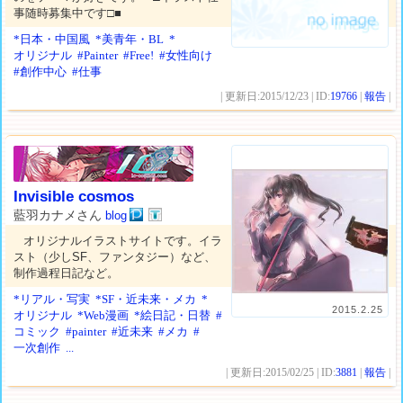
事随時募集中です□■
*日本・中国風
*美青年・BL
*
オリジナル
#Painter
#Free!
#女性向け
#創作中心
#仕事
| 更新日:2015/12/23 | ID:
19766
|
報告
|
Invisible cosmos
藍羽カナメさん
blog
オリジナルイラストサイトです。イラ
スト（少しSF、ファンタジー）など、
制作過程日記など。
*リアル・写実
*SF・近未来・メカ
*
2015.2.25
オリジナル
*Web漫画
*絵日記・日替
#
コミック
#painter
#近未来
#メカ
#
一次創作
...
| 更新日:2015/02/25 | ID:
3881
|
報告
|