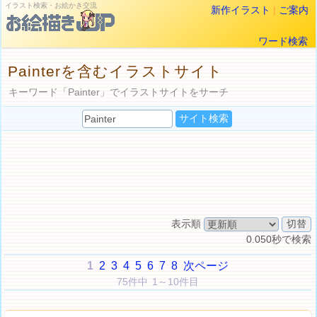
イラスト検索・お絵かき交流
新作イラスト
|
ご案内
ワード検索
Painterを含むイラストサイト
キーワード「Painter」でイラストサイトをサーチ
表示順
0.050秒で検索
1
2
3
4
5
6
7
8
次ページ
75件中 1～10件目