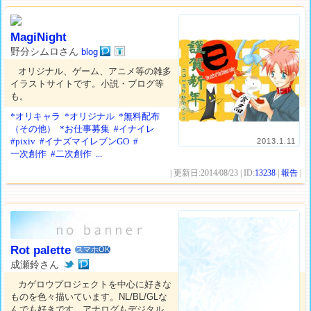
MagiNight
野分シムロさん
blog
オリジナル、ゲーム、アニメ等の雑多
イラストサイトです。小説・ブログ等
も。
*オリキャラ
*オリジナル
*無料配布
（その他）
*お仕事募集
#イナイレ
#pixiv
#イナズマイレブンGO
#
2013.1.11
一次創作
#二次創作
...
| 更新日:2014/08/23 | ID:
13238
|
報告
|
Rot palette
スマホOK
成瀬鈴さん
カゲロウプロジェクトを中心に好きな
ものを色々描いています。NL/BL/GLな
んでも好きです。アナログもデジタル