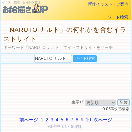
イラスト検索・お絵かき交流
新作イラスト
|
ご案内
ワード検索
「NARUTO ナルト」の何れかを含むイラ
ストサイト
キーワード「NARUTO ナルト」でイラストサイトをサーチ
表示順
0.050秒で検索
前ページ
1
2
3
4
5
6
7
8
9
10
次ページ
93件中 81～90件目