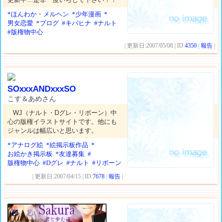
*ほんわか・メルヘン
*少年漫画
*
男女恋愛
*ブログ
#キバヒナ
#ナルト
#版権物中心
| 更新日:2007/05/08 | ID:
4350
|
報告
|
SOxxxANDxxxSO
こす＆あめさん
WJ（ナルト・Dグレ・リボーン）中
心の版権イラストサイトです。他にも
ジャンルは幅広いと思います。
*アナログ絵
*絵掲示板作品
*
お絵かき掲示板
*友達募集
#
版権物中心
#Dグレ
#ナルト
#リボーン
| 更新日:2007/04/15 | ID:
7678
|
報告
|