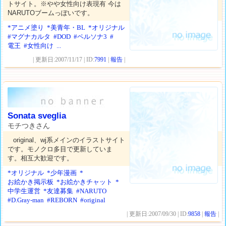
トサイト。※やや女性向け表現有 今は
NARUTOブームっぽいです。
*アニメ塗り
*美青年・BL
*オリジナル
#マグナカルタ
#DOD
#ペルソナ3
#
電王
#女性向け
...
| 更新日:2007/11/17 | ID:
7991
|
報告
|
Sonata sveglia
モチつきさん
original、wj系メインのイラストサイト
です。モノクロ多目で更新していま
す。相互大歓迎です。
*オリジナル
*少年漫画
*
お絵かき掲示板
*お絵かきチャット
*
中学生運営
*友達募集
#NARUTO
#D.Gray-man
#REBORN
#original
| 更新日:2007/09/30 | ID:
9858
|
報告
|