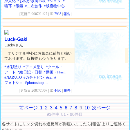
擬人化
*お絵かき掲示板
#ショタ
#
猫耳
#眼鏡
#二次創作
#版権物中心
| 更新日:2007/01/27 | ID:
7935
|
報告
|
Luck-Gaki
Luckyさん
オリジナル中心にお気楽に徒然と描い
ております。版権物も少々あります。
*水彩塗り
*アニメ塗り
*クール・
アート
*絵日記・日替
*動画・Flash
#NARUTO
#ガチャピン
#sai
#
フォトショ
#photoshop
...
| 更新日:2007/01/07 | ID:
4490
|
報告
|
前ページ
1
2
3
4
5
6
7
8
9
10
次ページ
93件中 81～90件目
各サイトにリンク切れや違反等が御座いましたら[報告]よりご連絡く