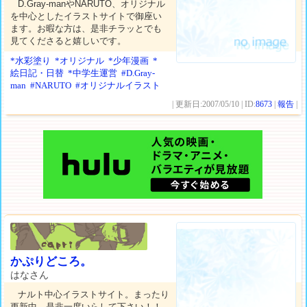
D.Gray-manやNARUTO、オリジナル
を中心としたイラストサイトで御座い
ます。お暇な方は、是非チラッとでも
見てくださると嬉しいです。
*水彩塗り
*オリジナル
*少年漫画
*
絵日記・日替
*中学生運営
#D.Gray-
man
#NARUTO
#オリジナルイラスト
| 更新日:2007/05/10 | ID:
8673
|
報告
|
かぷりどころ。
はなさん
ナルト中心イラストサイト。まったり
更新中…是非一度いらして下さい！！