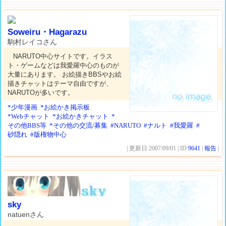
Soweiru・Hagarazu
駒村レイコさん
NARUTO中心サイトです。イラス
ト・ゲームなどは我愛羅中心のものが
大量にあります。 お絵描きBBSやお絵
描きチャットはテーマ自由ですが、
NARUTOが多いです。
*少年漫画
*お絵かき掲示板
*Webチャット
*お絵かきチャット
*
その他BBS等
*その他の交流/募集
#NARUTO
#ナルト
#我愛羅
#
砂隠れ
#版権物中心
| 更新日:2007/09/01 | ID:
9641
|
報告
|
sky
natuenさん