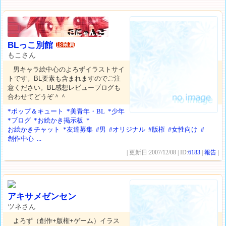
BLっこ別館
もこさん
男キャラ絵中心のよろずイラストサイ
トです。BL要素も含まれますのでご注
意ください。BL感想レビューブログも
合わせてどうぞ＾＾
*ポップ＆キュート
*美青年・BL
*少年
*ブログ
*お絵かき掲示板
*
お絵かきチャット
*友達募集
#男
#オリジナル
#版権
#女性向け
#
創作中心
...
| 更新日:2007/12/08 | ID:
6183
|
報告
|
アキサメゼンセン
ツネさん
よろず（創作+版権+ゲーム）イラス