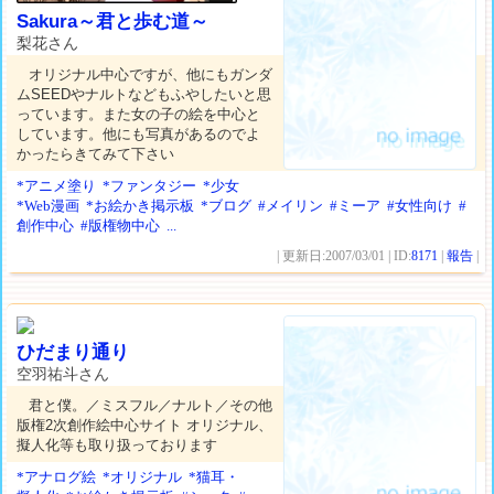
Sakura～君と歩む道～
梨花さん
オリジナル中心ですが、他にもガンダ
ムSEEDやナルトなどもふやしたいと思
っています。また女の子の絵を中心と
しています。他にも写真があるのでよ
かったらきてみて下さい
*アニメ塗り
*ファンタジー
*少女
*Web漫画
*お絵かき掲示板
*ブログ
#メイリン
#ミーア
#女性向け
#
創作中心
#版権物中心
...
| 更新日:2007/03/01 | ID:
8171
|
報告
|
ひだまり通り
空羽祐斗さん
君と僕。／ミスフル／ナルト／その他
版権2次創作絵中心サイト オリジナル、
擬人化等も取り扱っております
*アナログ絵
*オリジナル
*猫耳・