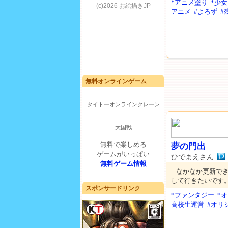
*アニメ塗り
*少女
アニメ
#よろず
#
無料オンラインゲーム
タイトーオンラインクレーン
大国戦
無料で楽しめる
夢の門出
ゲームがいっぱい
ひでまえさん
無料ゲーム情報
なかなか更新で
して行きたいです。（
スポンサードリンク
*ファンタジー
*
高校生運営
#オリ