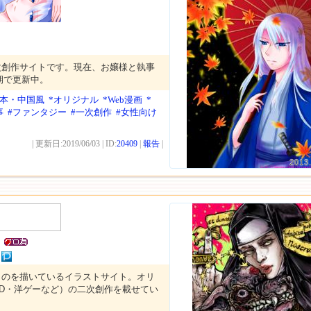
次創作サイトです。現在、お嬢様と執事
期で更新中。
日本・中国風
*オリジナル
*Web漫画
*
事
#ファンタジー
#一次創作
#女性向け
| 更新日:2019/06/03 | ID:
20409
|
報告
|
2013
ものを描いているイラストサイト。オリ
OD・洋ゲーなど）の二次創作を載せてい