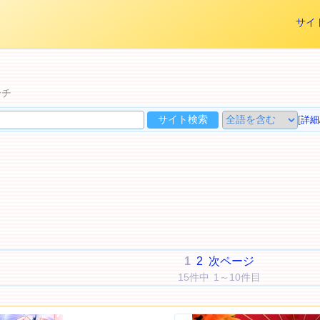
サイ
ーチ
[
詳細
1
2
次ページ
15件中 1～10件目