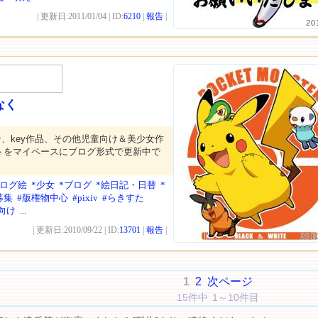
| 更新日:2011/01/04 | ID:
6210
|
報告
|
20
なく
、key作品、その他児童向け＆美少女作
トをマイペースにブログ形式で更新中で
ナログ絵
*少女
*ブログ
*絵日記・日替
*
募集
#版権物中心
#pixiv
#らきすた
向け
...
| 更新日:2010/09/22 | ID:
13701
|
報告
|
201
1
2
次ページ
15件中 1～10件目