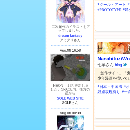
*クール・アート
#PROTOTYPE
#洋
NanahituziWo
七羊さん
blog
創作サイト。「
少年漫画を描いて
*日本・中国風
*
残虐表現有り
#一