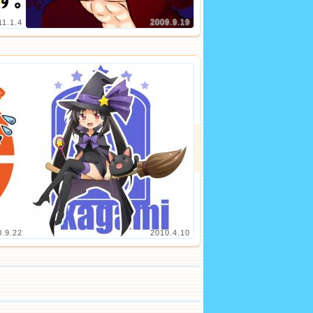
11.1.4
2009.9.19
0.9.22
2010.4.10