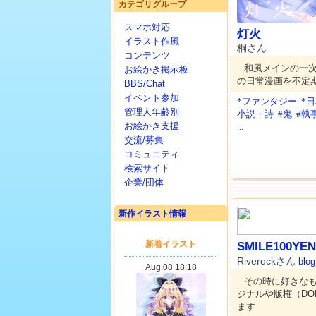
カテゴリグループ
スマホ対応
灯火
イラスト作風
桐さん
コンテンツ
和風メインの一
お絵かき掲示板
の日常漫画を不定
BBS/Chat
イベント参加
*ファンタジー
*
管理人年齢別
小説・詩
#鬼
#執
お絵かき支援
...
交流/募集
コミュニティ
検索サイト
企業/団体
新作イラスト情報
SMILE100YEN
Riverockさん
blog
その時に好きな
ジナルや版権（D
ます