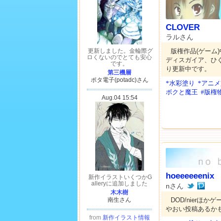
CLOVER
ラルさん
版権作品(ゲーム
ディスガイア、ひ
り更新中です。
*水彩塗り
*アニ
ボクと魔王
#版権
hoeeeeeenix
nさん
DOD/nierほ
やおい投稿あるか