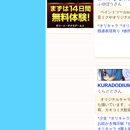
ふゆぼうさん
ペイントツールs
音ミクやオリジナ
*オリキャラ
*オ
残虐表現有り
#創
KURADODIU
くらどどさん
オリジナルキャ
ち描いています。メ
有。カキコミ大歓
*少女
*オリキャラ
お絵かき掲示板
*
オリキャラ
#擬人