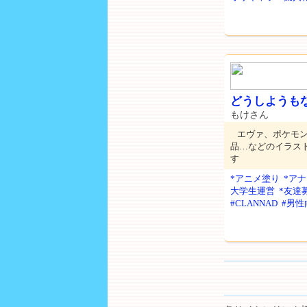
どうしようも
もけさん
エヴァ、ポケモン
品…などのイラス
す
*アニメ塗り
*ア
大学生運営
*友達
#CLANNAD
#男性