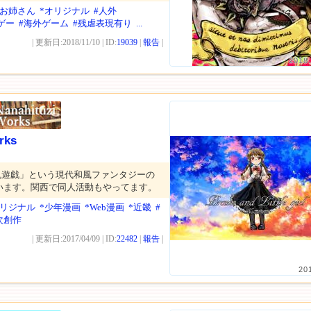
*お姉さん
*オリジナル
#人外
ゲー
#海外ゲーム
#残虐表現有り
...
| 更新日:2018/11/10 | ID:
19039
|
報告
|
2018.
rks
鬼遊戯」という現代和風ファンタジーの
います。関西で同人活動もやってます。
オリジナル
*少年漫画
*Web漫画
*近畿
#
次創作
| 更新日:2017/04/09 | ID:
22482
|
報告
|
20