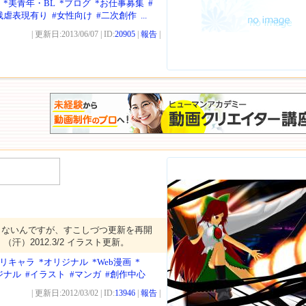
*美青年・BL
*ブログ
*お仕事募集
#
残虐表現有り
#女性向け
#二次創作
...
| 更新日:2013/06/07 | ID:
20905
|
報告
|
きないんですが、すこしづつ更新を再開
汗）2012.3/2 イラスト更新。
オリキャラ
*オリジナル
*Web漫画
*
ジナル
#イラスト
#マンガ
#創作中心
| 更新日:2012/03/02 | ID:
13946
|
報告
|