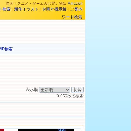
漫画・アニメ・ゲームのお買い物は
Amazon
ト検索
|
新作イラスト
|
企画と掲示板
|
ご案内
ワード検索
/ID検索
]
表示順
0.050秒で検索