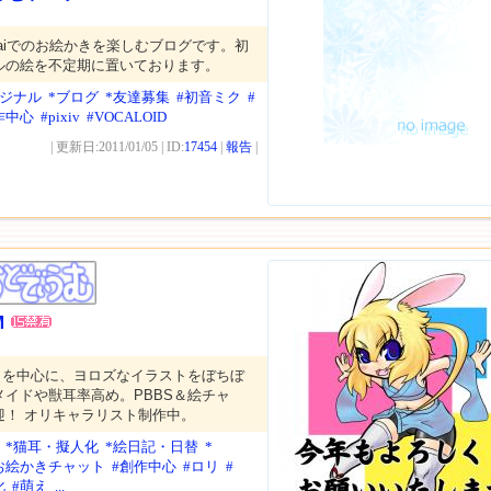
aiでのお絵かきを楽しむブログです。初
ルの絵を不定期に置いております。
リジナル
*ブログ
*友達募集
#初音ミク
#
作中心
#pixiv
#VOCALOID
| 更新日:2011/01/05 | ID:
17454
|
報告
|
M
ラを中心に、ヨロズなイラストをぼちぼ
イドや獣耳率高め。PBBS＆絵チャ
迎！ オリキャラリスト制作中。
*猫耳・擬人化
*絵日記・日替
*
お絵かきチャット
#創作中心
#ロリ
#
化
#萌え
...