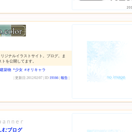
20
オリジナルイラストサイト。ブログ。ま
ラストを公開してます。
・建築物
*少女
#オリキャラ
| 更新日:2012/02/07 | ID:
19166
|
報告
|
しむブログ