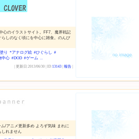
)中心のイラストサイト。FF7、魔界戦記
ぐらしのなく頃にを中心に雑食。のんび
メ塗り
*アナログ絵
#ひぐらし
#
物中心
#DOD
#ゲーム
...
| 更新日:2013/06/30 | ID:
13143
|
報告
|
かゲーム/アニメ更新多め よろず気味 まれに
もしれません