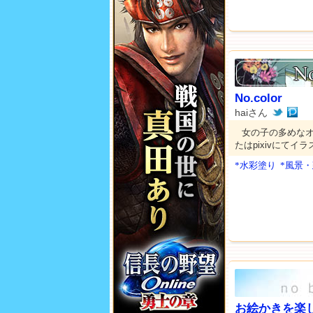
No.color
haiさん
女の子の多めな
たはpixivにてイ
*水彩塗り
*風景
お絵かきを楽