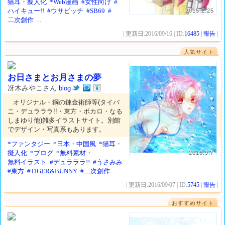
猫耳・擬人化
*Web漫画
#女性向け
#
ハイキュー!!
#ウサビッチ
#SB69
#
2015.2.25
二次創作
...
| 更新日:2016/09/16 | ID:
16485
|
報告
|
人気サイト
お日さまとお月さまの夢
冴木みやこさん
blog
オリジナル・鋼の錬金術師等(タイバ
ニ・デュラララ!!・東方・ボカロ・なる
しまゆり他)雑多イラストサイト。別館
でデザイン・写真系もあります。
*ファンタジー
*日本・中国風
*猫耳・
擬人化
*ブログ
*無料素材・
2016.9.7
無料イラスト
#デュラララ!!
#うさみみ
#東方
#TIGER&BUNNY
#二次創作
...
| 更新日:2016/09/07 | ID:
5745
|
報告
|
おすすめサイト