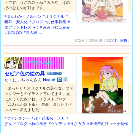
トです。うさみみ・ねこみみや、ほの
ぼのなものが好きです。
*ほんわか・メルヘン
*オリジナル
*
2013.2.23
猫耳・擬人化
*ブログ
*お仕事募集
#
エプロンドレス
#うさみみ
#ねこみみ
#ほのぼの
#同人誌
...
| 更新日:2022/03/19 | ID:
20541
|
報告
|
セピア色の絵の具
スマホOK
たくにぃちゃんさん
blog
まったりとオリジナルの美少女、ファ
ンタジーものイラスト置いてます。見
に来てくださいね。イラストブログ
「ふわふわ落下傘♪」更新しました！ペ
ンネーム変えました！
2019.12.14
*ファンタジー
*SF・近未来・メカ
*
少女
*ブログ
#秋の風景
#ツンデレ
#うさみみ
#未成年向け
#一次創作
...