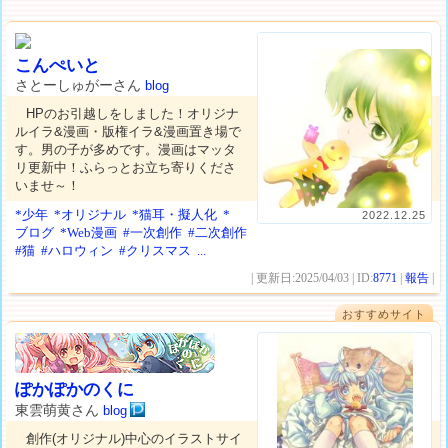
こんぺいと
さとーしゅがーさん
blog
HPのお引越しをしました！オリジナ
ルイラ&漫画・版権イラ&漫画置き場で
す。男の子が多めです。漫画はマッタ
リ更新中！ふらっとお立ち寄りくださ
いませ～！
*少年
*オリジナル
*猫耳・擬人化
*
2022.12.25
ブログ
*Web漫画
#一次創作
#二次創作
#猫
#ハロウィン
#クリスマス
...
| 更新日:2025/04/03 | ID:
8771
|
報告
|
おすすめサイト
ぽかぽかのくに
東雲萌黄さん
blog
創作(オリジナル)中心のイラストサイ