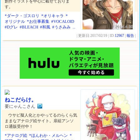
創作イラストを中心に載せておりま
す。
*ダーク・ゴスロリ
*オリキャラ
*
オリジナル
*お仕事募集
#VOCALOID
#Dグレ
#BLEACH
#和風
#うさみみ
...
2014.4.30
| 更新日:2017/02/19 | ID:
12967
|
報告
|
ねこだらけ。
要にゃんこさん
ウサビ擬人化とかやってるのらくら気
ままなアナログ絵サイト。扉組アンソ
ロ通販受付中！
*アナログ絵
*ほんわか・メルヘン
*