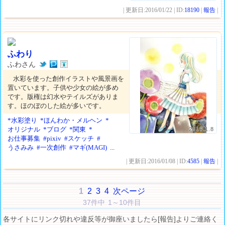
| 更新日:2016/01/22 | ID:
18190
|
報告
|
ふわり
ふわさん
水彩を使った創作イラストや風景画を
置いています。子供や少女の絵が多め
です。版権は幻水やテイルズがありま
す。ほのぼのした絵が多いです。
*水彩塗り
*ほんわか・メルヘン
*
オリジナル
*ブログ
*関東
*
2016.1.8
お仕事募集
#pixiv
#スケッチ
#
うさみみ
#一次創作
#マギ(MAGI)
...
| 更新日:2016/01/08 | ID:
4585
|
報告
|
1
2
3
4
次ページ
37件中 1～10件目
各サイトにリンク切れや違反等が御座いましたら[報告]よりご連絡く