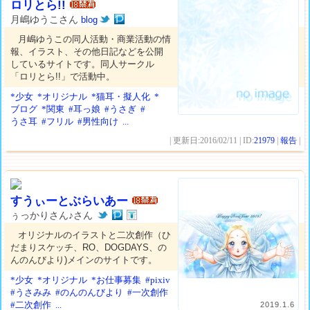
ロリとら!!
月嶋ゆうこさん
blog
月嶋ゆうこの同人活動・商業活動の情
報、イラスト、その他日記などを公開
しているサイトです。同人サークル
「ロリとら!!」で活動中。
*少女
*オリジナル
*猫耳・擬人化
*
ブログ
*関東
#耳っ娘
#うさぎ
#
うさ耳
#フリル
#男性向け
...
| 更新日:2016/02/11 | ID:
21979
|
報告
|
すうぃーとぶらいあー
ぅっかりさん♪さん
オリジナルのイラストと二次創作（ひ
だまりスケッチ、RO、DOGDAYS、の
んのんびより)メインのサイトです。
*少女
*オリジナル
*お仕事募集
#pixiv
#うさみみ
#のんのんびより
#一次創作
#二次創作
...
2019.1.6