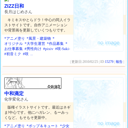
ZIZZ日和
長月はじめさん
キミキスやとらドラ！中心の同人イラ
ストサイトです。自作アニメーション
や背景画を更新していくつもりです。
*アニメ塗り
*風景・建築物
*
オリジナル
*大学生運営
*作品募集
*
お仕事募集
#男性向け
#pixiv
#咲-Saki-
#初音ミク
#咲
...
| 更新日:2010/02/25 | ID:
15279
|
報告
|
中和滴定
化学変化さん
版権イラストサイトです。最近はネギ
ま!中心です。他にハガレン、るーみっ
くなど。もそもそ更新中。
*アニメ塗り
*ポップ＆キュート
*少女