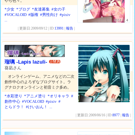
やら色々。
*少女
*ブログ
*友達募集
#女の子
#VOCALOID
#版権
#男性向け
#pixiv
...
2011.1.4
| 更新日:2009/09/12 | ID:
13991
|
報告
|
瑠璃 -Lapis lazuli-
葵凪さん
オンラインゲーム、アニメなどの二次
創作中心のよろずなブログサイト。ラ
グナロクオンラインと初音ミク多め。
*水彩塗り
*アニメ塗り
*オリキャラ
#
2008.6.29
創作中心
#VOCALOID
#pixiv
#
とらドラ！
#けいおん！
...
| 更新日:2009/06/16 | ID:
8977
|
報告
|