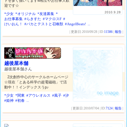
トを多く描いてますw相互やお仕事大歓
迎です☆
2010.9.28
*少女
*オリジナル
*友達募集
*
お仕事募集
#らきすた
#マクロスF
#
けいおん！
#バカとテストと召喚獣
#AngelBeats!
...
| 更新日:2010/09/28 | ID:
11586
|
報告
|
越後屋本舗
越後屋本舗さん
2次創作中心のサークルホームページ
☆現在「とある科学の超電磁砲」で活
動中！！インデックスうp♪
*少女
*関東
#アウレオルス
#風子
#汐
#姫神
#初春
...
| 更新日:2010/07/04 | ID:
7124
|
報告
|