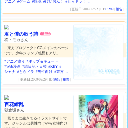
アニメ
#ゲーム
#銀魂
#けいおん！
#とらドラ！
...
| 更新日:2009/12/22 | ID:
13299
|
報告
|
君と僕の歌う詩
柊トモカさん
東方プロジェクトCGメインのページ
です。少年ジャンプ感想もアリ。
*アニメ塗り
*ポップ＆キュート
*Web漫画
*絵日記・日替
#KEY
#
シャナ
#とらドラ
#男性向け
#東方
...
| 更新日:2009/09/29 | ID:
9618
|
報告
|
百花繚乱
朝倉颯さん
気ままに生きてるイラストサイトで
す。ジャンルは男性向けやら女性向け