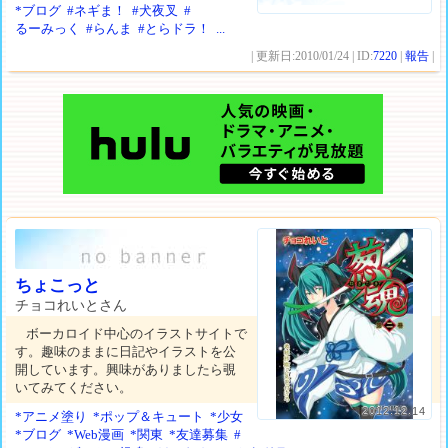
*ブログ
#ネギま！
#犬夜叉
#
るーみっく
#らんま
#とらドラ！
...
| 更新日:2010/01/24 | ID:
7220
|
報告
|
ちょこっと
チョコれいとさん
ボーカロイド中心のイラストサイトで
す。趣味のままに日記やイラストを公
開しています。興味がありましたら覗
いてみてください。
2012.12.14
*アニメ塗り
*ポップ＆キュート
*少女
*ブログ
*Web漫画
*関東
*友達募集
#