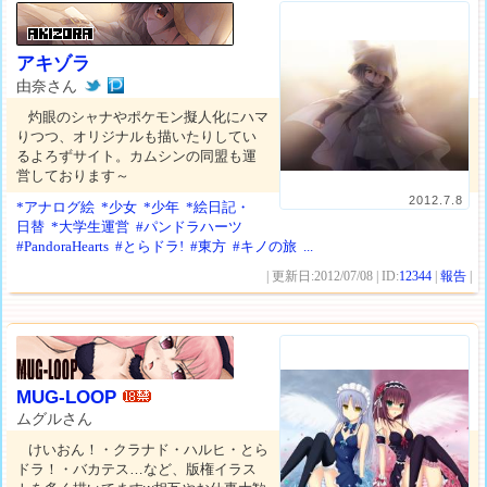
アキゾラ
由奈さん
灼眼のシャナやポケモン擬人化にハマ
りつつ、オリジナルも描いたりしてい
るよろずサイト。カムシンの同盟も運
営しております～
2012.7.8
*アナログ絵
*少女
*少年
*絵日記・
日替
*大学生運営
#パンドラハーツ
#PandoraHearts
#とらドラ!
#東方
#キノの旅
...
| 更新日:2012/07/08 | ID:
12344
|
報告
|
MUG-LOOP
ムグルさん
けいおん！・クラナド・ハルヒ・とら
ドラ！・バカテス…など、版権イラス