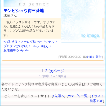
モンビシュウ街三番地
珠菓さん
個人イラストサイトです。オリジナ
ル、版権はけいおん！key作品とらド
ラ！こげどんぼ*作品など描いていま
す。
*水彩塗り
*アナログ絵
*オリジナル
*
ブログ
#けいおん！
#key
#萌え
#
版権物中心
#pixiv
...
| 更新日:2009/05/29 | ID:
14151
|
報告
|
1
2
次ページ
17件中 1～10件目
各サイトにリンク切れや違反等が御座いましたら[報告]よりご連絡く
ださいませ。
とらドラを含むイラストサイト [
↑先頭へ
] [
カテゴリ一覧
] [
イラスト
検索TOP
]