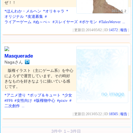
ぜ！！
*ほんわか・メルヘン
*オリキャラ
*
2014.5.2
オリジナル
*友達募集
#
ライアーゲーム
#ぬ～べ～
#スレイヤーズ
#ポケモン
#TalesWerver
...
| 更新日:2014/05/02 | ID:
14572
|
報告
|
Masquerade
Nagaさん
版権イラスト（主にゲーム系）を中心
によろずで運営しています。その時好
きなものを好きなように描いている感
じです。
*アニメ塗り
*ポップ＆キュート
*少女
#FF6
#女性向け
#版権物中心
#pixiv
#
二次創作
...
| 更新日:2013/05/22 | ID:
18505
|
報告
|
3件中 1～3件目