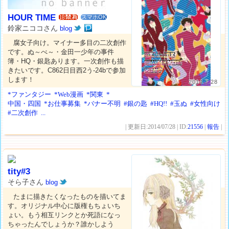
HOUR TIME
スマホOK
鈴家ニココさん
blog
腐女子向け。マイナー多目の二次創作
です。ぬ～べ～・金田一少年の事件
簿・HQ・銀匙あります。一次創作も描
きたいです。C862日目西2う-24bで参加
します！
2014.7.28
*ファンタジー
*Web漫画
*関東
*
中国・四国
*お仕事募集
*バナー不明
#銀の匙
#HQ!!
#玉ぬ
#女性向け
#二次創作
...
| 更新日:2014/07/28 | ID:
21556
|
報告
|
tity#3
そら子さん
blog
たまに描きたくなったものを描いてま
す。オリジナル中心に版権もちょいち
ょい。もう相互リンクとか死語になっ
ちゃったんでしょうか？誰かしよう