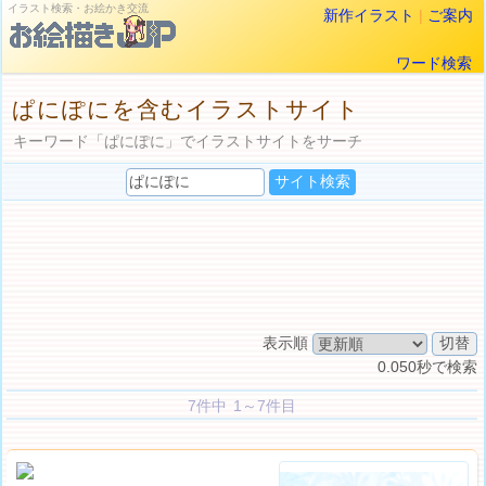
イラスト検索・お絵かき交流
新作イラスト
|
ご案内
ワード検索
ぱにぽにを含むイラストサイト
キーワード「ぱにぽに」でイラストサイトをサーチ
表示順
0.050秒で検索
7件中 1～7件目