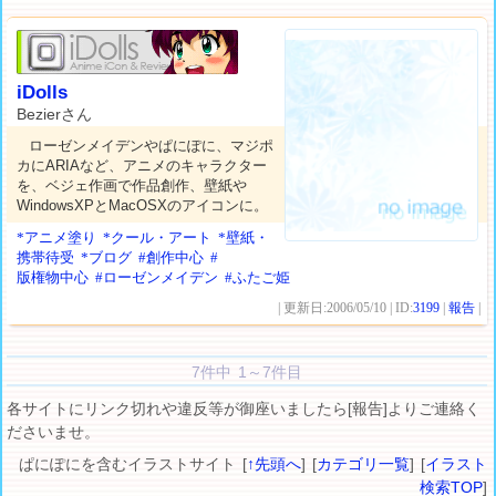
iDolls
Bezierさん
ローゼンメイデンやぱにぽに、マジポ
カにARIAなど、アニメのキャラクター
を、ベジェ作画で作品創作、壁紙や
WindowsXPとMacOSXのアイコンに。
*アニメ塗り
*クール・アート
*壁紙・
携帯待受
*ブログ
#創作中心
#
版権物中心
#ローゼンメイデン
#ふたご姫
| 更新日:2006/05/10 | ID:
3199
|
報告
|
7件中 1～7件目
各サイトにリンク切れや違反等が御座いましたら[報告]よりご連絡く
ださいませ。
ぱにぽにを含むイラストサイト [
↑先頭へ
] [
カテゴリ一覧
] [
イラスト
検索TOP
]