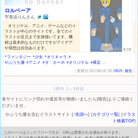
ロルベーア
宇美浜りんさん
オリジナル、アニメ、ゲームなどのイ
ラストが中心のサイトです。全てのイ
ラストが足元まで全身描いてます。機
材は基本的なものだけですがアイデア
や発想は自信あります。
2014.8.18
*ファンタジー
*少女
*オリキャラ
#
やぶうち優
#アニメ
#ダ・カーポ
#オリジナル
#裸足
...
| 更新日:2012/06/28 | ID:
19029
|
報告
|
1件中 1～1件目
各サイトにリンク切れや違反等が御座いましたら[報告]よりご連絡く
ださいませ。
やぶうち優を含むイラストサイト [
↑先頭へ
] [
カテゴリ一覧
] [
イラス
ト検索TOP
]
このページはリンクフリーですが、URLは変更される場合が有ります。