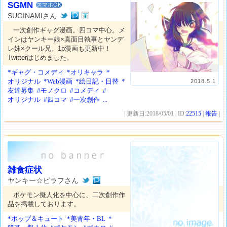
SGMN
スマホOK
SUGINAMIさん
一次創作ギャグ漫画。四コマ中心。メ
インはヤンキー娘×真面目執事とヤンデ
レ妹×クール兄。1p漫画も更新中！
Twitterはじめました。
*ギャグ・コメディ
*オリキャラ
*
オリジナル
*Web漫画
*絵日記・日替
*
2018.5.1
友達募集
#モノクロ
#コメディ
#
オリジナル
#四コマ
#一次創作
...
| 更新日:2018/05/01 | ID:
22515
|
報告
|
雑食症状
ヤンキー☆ピラフさん
ポケモン擬人化を中心に、二次創作作
品を掲載しております。
*ポップ＆キュート
*美青年・BL
*