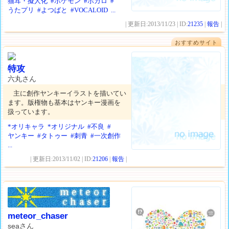
猫耳・擬人化
#ポケモン
#ボカロ
#
うたプリ
#よつばと
#VOCALOID
...
| 更新日:2013/11/23 | ID:
21235
|
報告
|
おすすめサイト
特攻
六丸さん
主に創作ヤンキーイラストを描いてい
ます。版権物も基本はヤンキー漫画を
扱っています。
*オリキャラ
*オリジナル
#不良
#
ヤンキー
#タトゥー
#刺青
#一次創作
...
| 更新日:2013/11/02 | ID:
21206
|
報告
|
meteor_chaser
seaさん