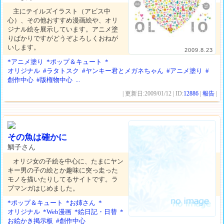
主にテイルズイラスト（アビス中
心）、その他おすすめ漫画絵や、オリ
ジナル絵を展示しています。アニメ塗
りばかりですがどうぞよろしくおねが
いします。
2009.8.23
*アニメ塗り
*ポップ＆キュート
*
オリジナル
#ラタトスク
#ヤンキー君とメガネちゃん
#アニメ塗り
#
創作中心
#版権物中心
...
| 更新日:2009/01/12 | ID:
12886
|
報告
|
その魚は確かに
鯛子さん
オリジ女の子絵を中心に、たまにヤン
キー男の子の絵とか趣味に突っ走った
モノを描いたりしてるサイトです。ラ
ブマンガはじめました。
*ポップ＆キュート
*お姉さん
*
オリジナル
*Web漫画
*絵日記・日替
*
お絵かき掲示板
#創作中心