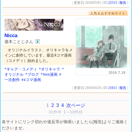
| 更新日:2018/05/01 | ID:
22515
|
報告
|
人気＆おすすめサイト
Nicca
遊木ことじさん
オリジナルイラスト、オリキャラをメ
インに創作しています。最近4コマ漫画
（コメディ）始めました。
*ギャグ・コメディ
*オリキャラ
*
2016.7.18
オリジナル
*ブログ
*Web漫画
#
一次創作
#4コマ漫画
| 更新日:2016/04/26 | ID:
21611
|
報告
|
1
2
3
4
次ページ
31件中 1～10件目
各サイトにリンク切れや違反等が御座いましたら[報告]よりご連絡く
ださいませ。