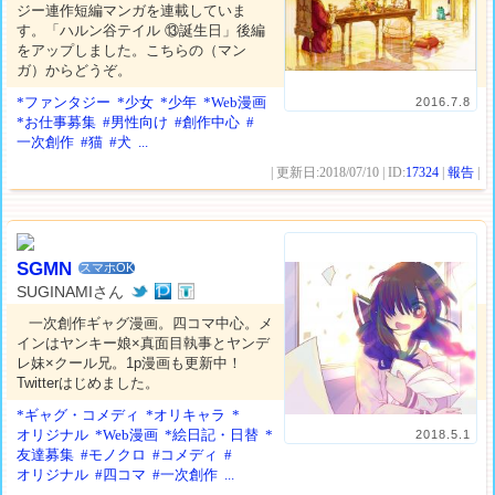
ジー連作短編マンガを連載していま
す。「ハルン谷テイル ⑬誕生日」後編
をアップしました。こちらの（マン
ガ）からどうぞ。
*ファンタジー
*少女
*少年
*Web漫画
2016.7.8
*お仕事募集
#男性向け
#創作中心
#
一次創作
#猫
#犬
...
| 更新日:2018/07/10 | ID:
17324
|
報告
|
SGMN
スマホOK
SUGINAMIさん
一次創作ギャグ漫画。四コマ中心。メ
インはヤンキー娘×真面目執事とヤンデ
レ妹×クール兄。1p漫画も更新中！
Twitterはじめました。
*ギャグ・コメディ
*オリキャラ
*
オリジナル
*Web漫画
*絵日記・日替
*
2018.5.1
友達募集
#モノクロ
#コメディ
#
オリジナル
#四コマ
#一次創作
...