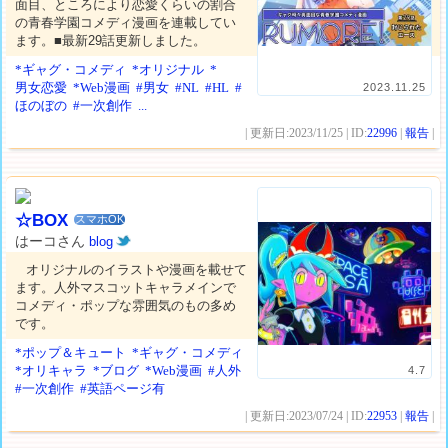
面目、ところにより恋愛くらいの割合
の青春学園コメディ漫画を連載してい
ます。■最新29話更新しました。
*ギャグ・コメディ
*オリジナル
*
男女恋愛
*Web漫画
#男女
#NL
#HL
#
2023.11.25
ほのぼの
#一次創作
...
| 更新日:2023/11/25 | ID:
22996
|
報告
|
☆BOX
スマホOK
はーコさん
blog
オリジナルのイラストや漫画を載せて
ます。人外マスコットキャラメインで
コメディ・ポップな雰囲気のもの多め
です。
*ポップ＆キュート
*ギャグ・コメディ
*オリキャラ
*ブログ
*Web漫画
#人外
4.7
#一次創作
#英語ページ有
| 更新日:2023/07/24 | ID:
22953
|
報告
|