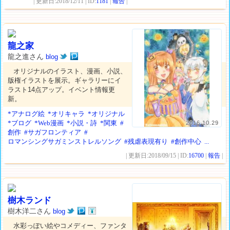
| 更新日:2018/12/11 | ID:
1181
|
報告
|
龍之家
龍之進さん
blog
オリジナルのイラスト、漫画、小説、
版権イラストを展示。ギャラリーにイ
ラスト14点アップ。イベント情報更
新。
*アナログ絵
*オリキャラ
*オリジナル
*ブログ
*Web漫画
*小説・詩
*関東
#
2016.10.29
創作
#サガフロンティア
#
ロマンシングサガミンストレルソング
#残虐表現有り
#創作中心
...
| 更新日:2018/09/15 | ID:
16700
|
報告
|
樹木ランド
樹木洋二さん
blog
水彩っぽい絵やコメディー、ファンタ