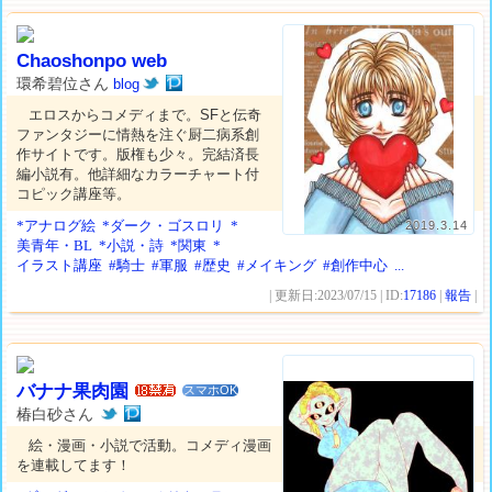
Chaoshonpo web
環希碧位さん
blog
エロスからコメディまで。SFと伝奇
ファンタジーに情熱を注ぐ厨二病系創
作サイトです。版権も少々。完結済長
編小説有。他詳細なカラーチャート付
コピック講座等。
*アナログ絵
*ダーク・ゴスロリ
*
2019.3.14
美青年・BL
*小説・詩
*関東
*
イラスト講座
#騎士
#軍服
#歴史
#メイキング
#創作中心
...
| 更新日:2023/07/15 | ID:
17186
|
報告
|
バナナ果肉園
スマホOK
椿白砂さん
絵・漫画・小説で活動。コメディ漫画
を連載してます！