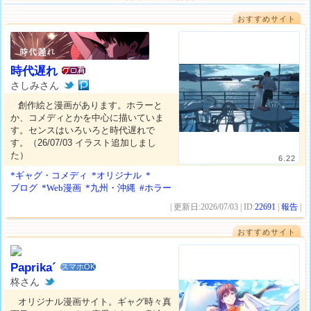
おすすめサイト
時代遅れ
さしみさん
創作絵と漫画があります。ホラーと
か、コメディとかを中心に描いていま
す。センスはいろいろと時代遅れで
す。（26/07/03 イラスト追加しまし
た）
6.22
*ギャグ・コメディ
*オリジナル
*
ブログ
*Web漫画
*九州・沖縄
#ホラー
| 更新日:2026/07/03 | ID:
22691
|
報告
|
おすすめサイト
Paprika´
スマホOK
柊さん
オリジナル漫画サイト。ギャグ時々真