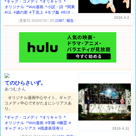
*ギャグ・コメディ
*オリキャラ
*
オリジナル
*Web漫画
*小説・詩
*関東
#GL
#歳の差
#下克上
#モブ姦
#R18
...
2020.4.2
| 更新日:2020/07/01 | ID:
22487
|
報告
|
てのひらさいず。
あつむさん
オリジナル漫画中心サイト。ギャグ、
コメディ中心ですがたまにシリアスあ
り。
*ギャグ・コメディ
*オリキャラ
*
オリジナル
*Web漫画
#学園
#幽霊
#
ギャグ
#シリアス
#残虐表現有り
...
2010.4.11