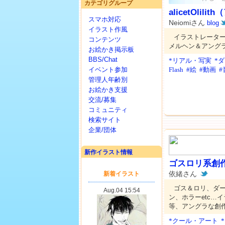
カテゴリグループ
alicetOlil
スマホ対応
Neiomiさん
blog
イラスト作風
イラストレーターN
コンテンツ
メルヘン＆アング
お絵かき掲示板
BBS/Chat
*リアル・写実
*
イベント参加
Flash
#絵
#動画
#
管理人年齢別
お絵かき支援
交流/募集
コミュニティ
検索サイト
企業/団体
新作イラスト情報
ゴスロリ系創作即
依緒さん
ゴス＆ロリ、ダ
ン、ホラーetc…
等、アングラな創
*クール・アート