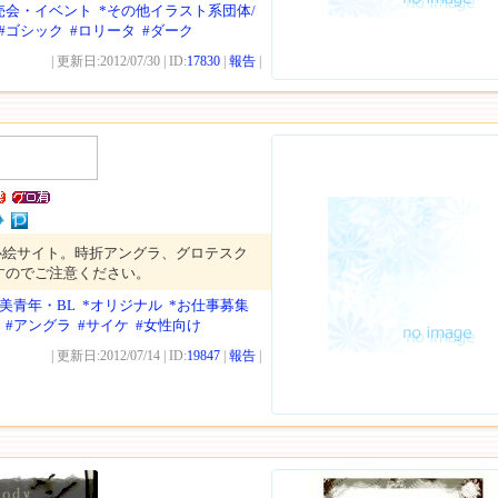
売会・イベント
*その他イラスト系団体/
#ゴシック
#ロリータ
#ダーク
| 更新日:2012/07/30 | ID:
17830
|
報告
|
心絵サイト。時折アングラ、グロテスク
すのでご注意ください。
*美青年・BL
*オリジナル
*お仕事募集
#アングラ
#サイケ
#女性向け
| 更新日:2012/07/14 | ID:
19847
|
報告
|