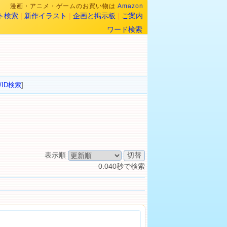
漫画・アニメ・ゲームのお買い物は
Amazon
ト検索
|
新作イラスト
|
企画と掲示板
|
ご案内
ワード検索
/ID検索
]
表示順
0.040秒で検索