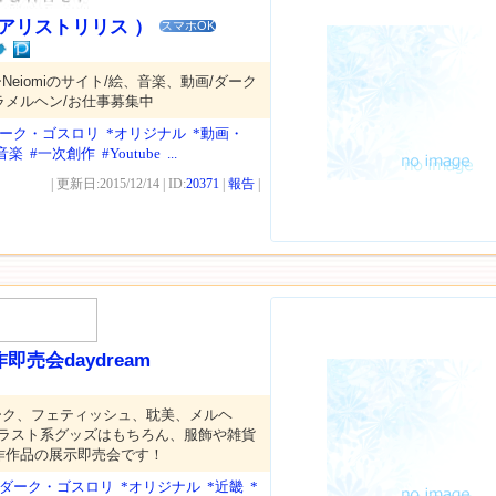
ith（アリストリリス ）
スマホOK
eiomiのサイト/絵、音楽、動画/ダーク
ラメルヘン/お仕事募集中
ダーク・ゴスロリ
*オリジナル
*動画・
音楽
#一次創作
#Youtube
...
| 更新日:2015/12/14 | ID:
20371
|
報告
|
売会daydream
ーク、フェティッシュ、耽美、メルヘ
イラスト系グッズはもちろん、服飾や雑貨
作作品の展示即売会です！
*ダーク・ゴスロリ
*オリジナル
*近畿
*