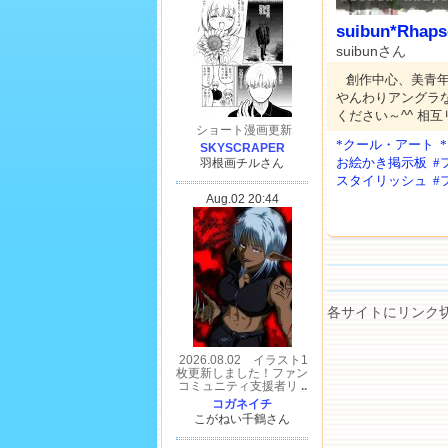
suibun*Rhaps
suibunさん
創作中心、美青
やんわりアングラ
ください～^^ 相
*クール・アート
お絵かき掲示板
#
スタイリッシュ
#
各サイトにリンク