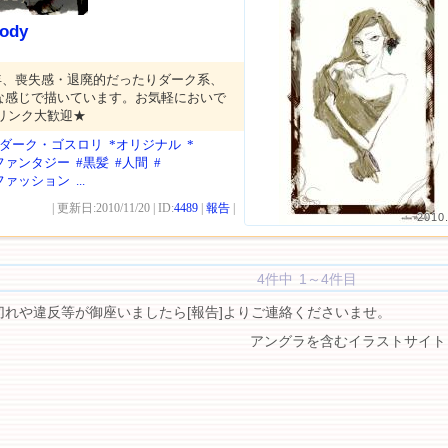
ody
年、喪失感・退廃的だったりダーク系、
な感じで描いています。お気軽においで
互リンク大歓迎★
*ダーク・ゴスロリ
*オリジナル
*
ファンタジー
#黒髪
#人間
#
ファッション
...
| 更新日:2010/11/20 | ID:
4489
|
報告
|
2010
4件中 1～4件目
切れや違反等が御座いましたら[報告]よりご連絡くださいませ。
アングラを含むイラストサイト 