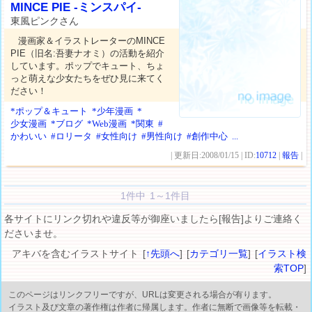
MINCE PIE -ミンスパイ-
東風ピンクさん
漫画家＆イラストレーターのMINCE
PIE（旧名:吾妻ナオミ）の活動を紹介
しています。ポップでキュート、ちょ
っと萌えな少女たちをぜひ見に来てく
ださい！
*ポップ＆キュート
*少年漫画
*
少女漫画
*ブログ
*Web漫画
*関東
#
かわいい
#ロリータ
#女性向け
#男性向け
#創作中心
...
| 更新日:2008/01/15 | ID:
10712
|
報告
|
1件中 1～1件目
各サイトにリンク切れや違反等が御座いましたら[報告]よりご連絡く
ださいませ。
アキバを含むイラストサイト [
↑先頭へ
] [
カテゴリ一覧
] [
イラスト検
索TOP
]
このページはリンクフリーですが、URLは変更される場合が有ります。
イラスト及び文章の著作権は作者に帰属します。作者に無断で画像等を転載・