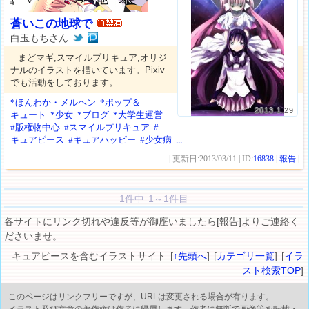
蒼いこの地球で
白玉もちさん
まどマギ,スマイルプリキュア,オリジ
ナルのイラストを描いています。Pixiv
でも活動をしております。
*ほんわか・メルヘン
*ポップ＆
2013.1.29
キュート
*少女
*ブログ
*大学生運営
#版権物中心
#スマイルプリキュア
#
キュアピース
#キュアハッピー
#少女病
...
| 更新日:2013/03/11 | ID:
16838
|
報告
|
1件中 1～1件目
各サイトにリンク切れや違反等が御座いましたら[報告]よりご連絡く
ださいませ。
キュアピースを含むイラストサイト [
↑先頭へ
] [
カテゴリ一覧
] [
イラ
スト検索TOP
]
このページはリンクフリーですが、URLは変更される場合が有ります。