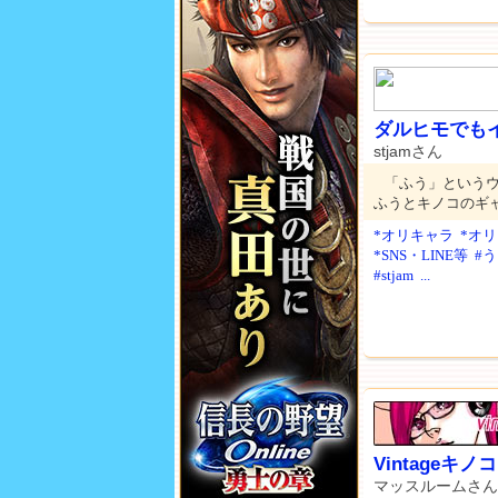
ダルヒモでも
stjamさん
「ふう」という
ふうとキノコのギ
*オリキャラ
*オ
*SNS・LINE等
#
#stjam
...
Vintageキノコ
マッスルームさん