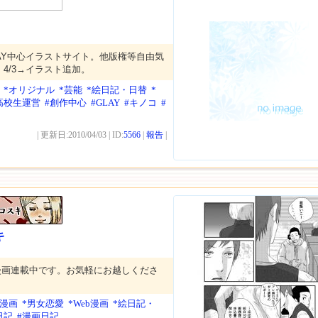
AY中心イラストサイト。他版権等自由気
4/3→イラスト追加。
*オリジナル
*芸能
*絵日記・日替
*
高校生運営
#創作中心
#GLAY
#キノコ
#
| 更新日:2010/04/03 | ID:
5566
|
報告
|
キ
漫画連載中です。お気軽にお越しくださ
女漫画
*男女恋愛
*Web漫画
*絵日記・
日記
#漫画日記