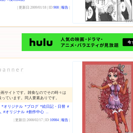
| 更新日:2009/01/18 | ID:
908
|
報告
|
200
漫画サイトです。雑食なのでその時々は
扱っています。同人要素ありです。
*オリジナル
*ブログ
*絵日記・日替
#
人
#オリジナル
#創作中心
...
| 更新日:2008/02/17 | ID:
10984
|
報告
|