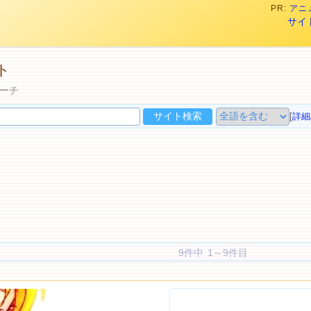
PR:
アニメ
サイ
ト
ーチ
[
詳細
9件中 1～9件目