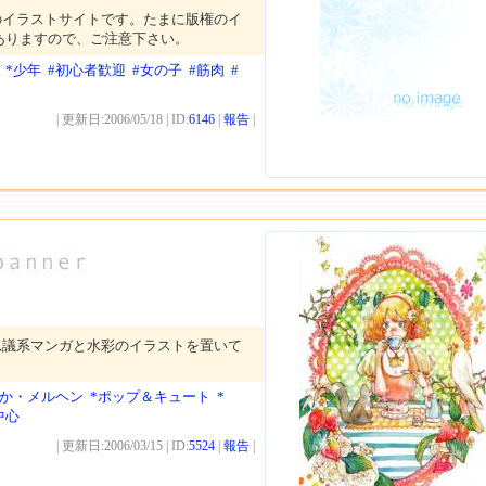
のイラストサイトです。たまに版権のイ
ありますので、ご注意下さい。
*少年
#初心者歓迎
#女の子
#筋肉
#
| 更新日:2006/05/18 | ID:
6146
|
報告
|
思議系マンガと水彩のイラストを置いて
わか・メルヘン
*ポップ＆キュート
*
中心
| 更新日:2006/03/15 | ID:
5524
|
報告
|