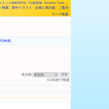
チックMMORPG『幻想神域 -Another Fate-』
ト検索
|
新作イラスト
|
企画と掲示板
|
ご案内
ワード検索
/ID検索
]
表示順
0.040秒で検索