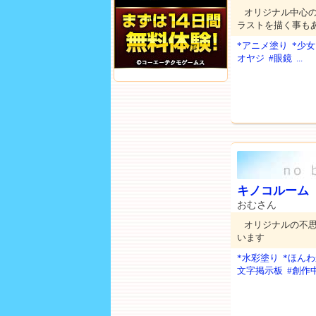
オリジナル中心
ラストを描く事も
*アニメ塗り
*少女
オヤジ
#眼鏡
...
キノコルーム
おむさん
オリジナルの不
います
*水彩塗り
*ほん
文字掲示板
#創作