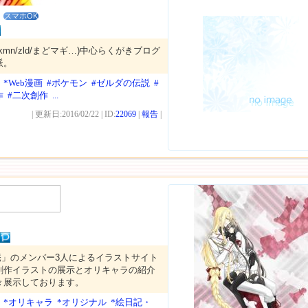
スマホOK
kmn/zld/まどマギ…)中心らくがきブログ
派。
*Web漫画
#ポケモン
#ゼルダの伝説
#
作
#二次創作
...
| 更新日:2016/02/22 | ID:
22069
|
報告
|
庵」のメンバー3人によるイラストサイト
創作イラストの展示とオリキャラの紹介
々展示しております。
*オリキャラ
*オリジナル
*絵日記・