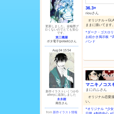
36.3+
riouさん
オリジナル＋GL
ままに描いてます。
*ダーク・ゴスロリ
お絵かき掲示板
*
バンド
マニキノコス
まにのふさん
オリジナル恋愛
い。
*オリジナル
*少
日替
#創作中心
#