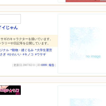
200
イイじゃん
ウサギのキャラクターを描いています。
ャラリーや日記等を公開しています。
リジナル
*動物・縫ぐるみ
*大学生運営
うさぎ
#かわいい
#キノコ
#ウサギ
| 更新日:2007/02/11 | ID:
6999
|
報告
|