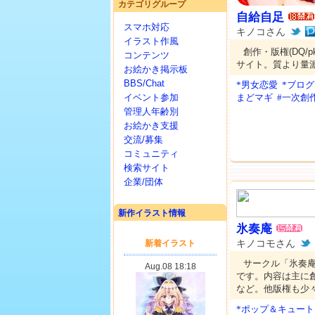
カテゴリグループ
自給自足
スマホ対応
キノコさん
イラスト作風
創作・版権(DQ/p
コンテンツ
サイト。質より量
お絵かき掲示板
BBS/Chat
*男女恋愛
*ブログ
イベント参加
まどマギ
#一次創
管理人年齢別
お絵かき支援
交流/募集
コミュニティ
検索サイト
企業/団体
新作イラスト情報
氷奏庵
キノコモさん
サークル「氷奏
です。内容は主に
など。他版権も少
*ポップ＆キュート