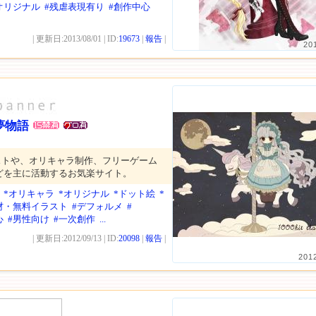
オリジナル
#残虐表現有り
#創作中心
| 更新日:2013/08/01 | ID:
19673
|
報告
|
20
夢物語
ストや、オリキャラ制作、フリーゲーム
どを主に活動するお気楽サイト。
*オリキャラ
*オリジナル
*ドット絵
*
材・無料イラスト
#デフォルメ
#
心
#男性向け
#一次創作
...
| 更新日:2012/09/13 | ID:
20098
|
報告
|
201