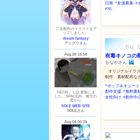
日替
*友達募集
#
#NL
有毒キノコの
もなかさん
オリジナルイラ
制作、素材配布な
*ポップ＆キュート
創作支援
*無料素
女性向け
#創作中