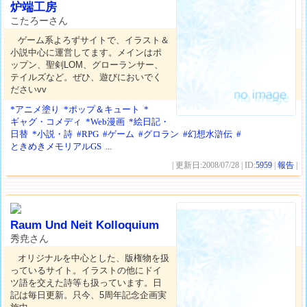
炉端工房
こたろーさん
ゲーム系よろずサイトで、イラスト＆
小説中心に運営してます。メインはポ
ップン、聖剣LOM、グローランサー、
テイルズなど。ぜひ、遊びにおいでく
ださいvv
*アニメ塗り
*ポップ＆キュート
*
ギャグ・コメディ
*Web漫画
*絵日記・
日替
*小説・詩
#RPG
#ゲーム
#グロラン
#幻想水滸伝
#
ときめきメモリアルGS
...
| 更新日:2008/07/28 | ID:
5959
|
報告
|
Raum Und Neit Kolloquium
秀尭さん
オリジナルを中心とした、版権物を扱
っているサイト。イラストの他にドイ
ツ語を交えた詩等も扱っています。日
記は毎日更新。只今、5周年記念企画実