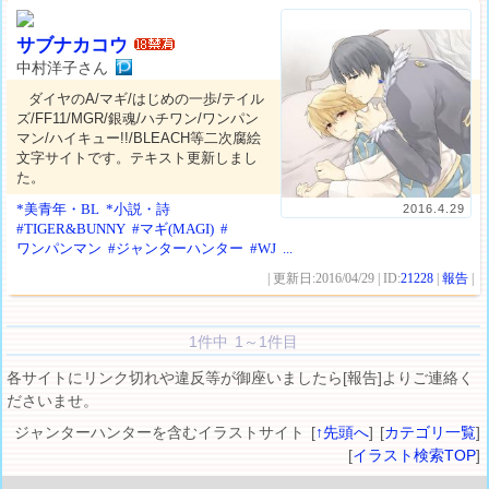
サブナカコウ
中村洋子さん
ダイヤのA/マギ/はじめの一歩/テイル
ズ/FF11/MGR/銀魂/ハチワン/ワンパン
マン/ハイキュー!!/BLEACH等二次腐絵
文字サイトです。テキスト更新しまし
た。
*美青年・BL
*小説・詩
2016.4.29
#TIGER&BUNNY
#マギ(MAGI)
#
ワンパンマン
#ジャンターハンター
#WJ
...
| 更新日:2016/04/29 | ID:
21228
|
報告
|
1件中 1～1件目
各サイトにリンク切れや違反等が御座いましたら[報告]よりご連絡く
ださいませ。
ジャンターハンターを含むイラストサイト [
↑先頭へ
] [
カテゴリ一覧
]
[
イラスト検索TOP
]