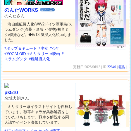
のんたWORKS
スマホOK
のんたさん
海自艦艇擬人化/WW2ドイツ軍軍装/ス
ラムダンク(流桑・形藤・清神)/初音ミ
ク/特撮など。◆6/13 艇擬人化絵upしま
した。
6.13
*ポップ＆キュート
*少女
*少年
#VOCALOID
#ミリタリー
#映画
#
スラムダンク
#艦艇擬人化
...
| 更新日:2026/06/13 | ID:
22840
|
報告
|
pk510
名城犬朗さん
ミリタリー系イラストサイトを自称し
ています。獣耳キャラが兵器解説をし
ていたりもします。戦車を解説する同
人誌でイベント参加しています。
*SF・近未来・メカ
*少女
*猫耳・