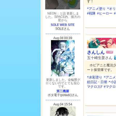
す！
*アニメ塗り
*オ
#戦隊
#ヒーロー
さんしん
五十崎生姜さん
ホビアニと魔法
ート保管庫です。
*水彩塗り
*アニ
絵日記・日替
*小
マクロスF
#マクロ