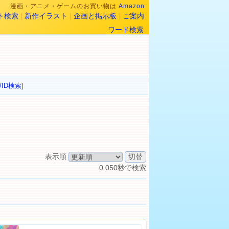
漫画・アニメ・ゲームのお買い物は
Amazon
ト検索
|
新作イラスト
|
企画と掲示板
|
ご案内
ワード検索
/ID検索
]
表示順
0.050秒で検索