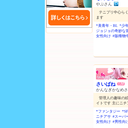
やぶさん
テニプリ中心ら
ます
*美青年・BL
*少
ジョジョの奇妙な
女性向け
#版権物
さいばね
かんなぎかなめさ
管理人の趣味の
イトです 主にニ
*ファンタジー
*
ニチアサ
#スーパ
女性向け
#男性向