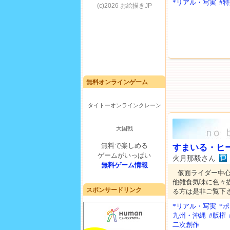
*リアル・写実
#
無料オンラインゲーム
タイトーオンラインクレーン
大国戦
無料で楽しめる
すまいる・ヒ
ゲームがいっぱい
火月那毅さん
無料ゲーム情報
仮面ライダー中
他雑食気味に色々
スポンサードリンク
る方は是非ご覧下
*リアル・写実
*
九州・沖縄
#版権
二次創作