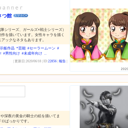
さつ館
スマホOK
戦隊シリーズ、ガールズ×戦士シリーズ）
創作を描いています。女性キャラを描く
ニアックなネタもあります。
掲示板作品
*芸能
#セーラームーン
#
作
#男性向け
#未成年向け
...
| 更新日:2020/06/18 | ID:
22856
|
報告
|
202
ーや深夜の黄金の騎士の絵を描いてま
ドロばっかりです。