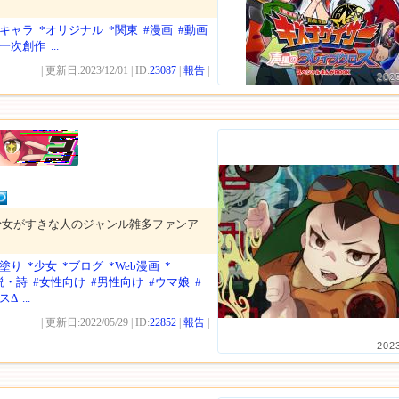
リキャラ
*オリジナル
*関東
#漫画
#動画
#一次創作
...
| 更新日:2023/12/01 | ID:
23087
|
報告
|
202
少女がすきな人のジャンル雑多ファンア
メ塗り
*少女
*ブログ
*Web漫画
*
説・詩
#女性向け
#男性向け
#ウマ娘
#
スΔ
...
| 更新日:2022/05/29 | ID:
22852
|
報告
|
202