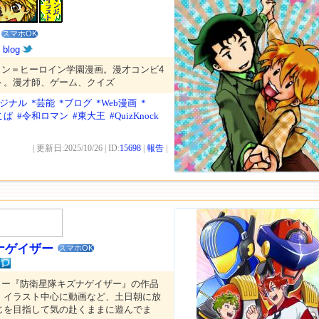
スマホOK
ん
blog
イン＝ヒーロイン学園漫画。漫才コンビ4
ト。漫才師、ゲーム、クイズ
リジナル
*芸能
*ブログ
*Web漫画
*
こぱ
#令和ロマン
#東大王
#QuizKnock
| 更新日:2025/10/26 | ID:
15698
|
報告
|
ナゲイザー
スマホOK
ロー『防衛星隊キズナゲイザー』の作品
。イラスト中心に動画など、土日朝に放
じを目指して気の赴くままに遊んでま