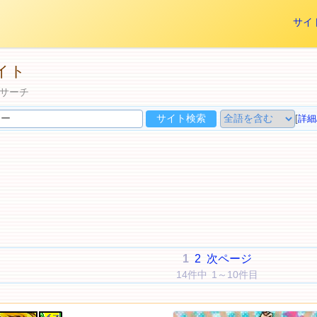
サイ
イト
サーチ
[
詳細
1
2
次ページ
14件中 1～10件目