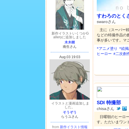
すわろのとく
swaroさん
主に（スーパー
などの特撮作品の
事が多いです。マ
*アニメ塗り
*絵
ヒーロー
#二次創
SDI 特撮部
chisaさん
日曜朝のヒーロ
す。ただいまワン