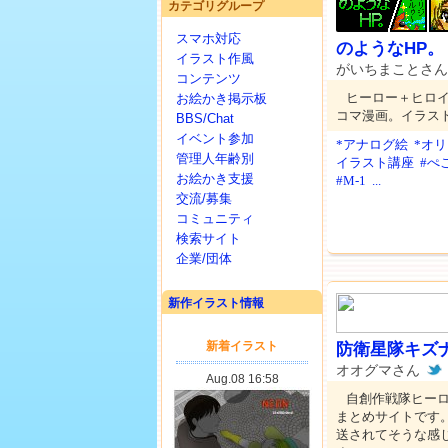
カテゴリグループ
スマホ対応
のようなHP。
イラスト作風
がいちまことさ
コンテンツ
ヒーロー＋ヒロ
お絵かき掲示板
コマ漫画。イラス
BBS/Chat
イベント参加
*アナログ絵
*オ
管理人年齢別
イラスト講座
#ぺ
お絵かき支援
#M-1
...
交流/募集
コミュニティ
検索サイト
企業/団体
新作イラスト情報
防衛星隊キズ
オオグマさん
自創作戦隊ヒー
まとめサイトです
送されてそうな感