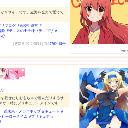
くがきサイトです。立海を全力で愛でて
年
*ブログ
*高校生運営
#
冒険
#テニスの王子様
#テニプリ
#
中心
| 更新日:2012/08/11 | ID:
17709
|
報告
|
201
ん
絵を載せたりおもちゃで遊んだりするサ
チアサ（特にプリキュア）メインです
SF・近未来・メカ
*ポップ＆キュート
#
ーヒーロータイム
#プリキュア
#
け