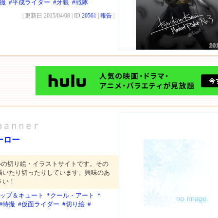
特撮
#平成ライダー
#牙狼
#戦隊
| 更新日:2015/04/08 | ID:
20561
|
報告
|
20
ーロー
心の切り絵・イラストサイトです。その
描いたり切ったりしています。興味のあ
さい！
ポップ＆キュート
*クール・アート
*
#特撮
#仮面ライダー
#切り絵
#