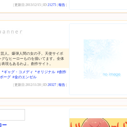
| 更新日:2013/12/15 | ID:
21275
|
報告
|
道芸人。爆弾人間の女の子。天使サイボ
ャグなヒーローものを描いてます。全体
な表現もあるわよ。創作サイト。
*ギャグ・コメディ
*オリジナル
#創作
イボーグ
#金のエンゼル
| 更新日:2012/11/20 | ID:
20327
|
報告
|
ロー