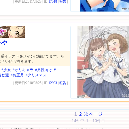
| 更新日:2011/03/23 | ID:
17518
|
報告
|
201
へや
え系イラストをメインに描いてます。た
むさい絵も描きます。
*少女
*オリキャラ
#男性向け
#
者歓迎
#お正月
#クリスマス
...
| 更新日:2010/03/25 | ID:
12903
|
報告
|
201
1
2
次ページ
14件中 1～10件目