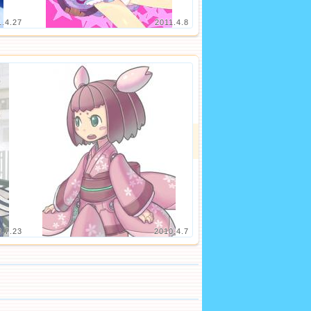
1.4.27
2011.4.8
0.7.23
2010.4.7