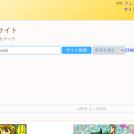
PR:
アニメ
サイ
トサイト
トをサーチ
[
詳細
1件中 1～1件目