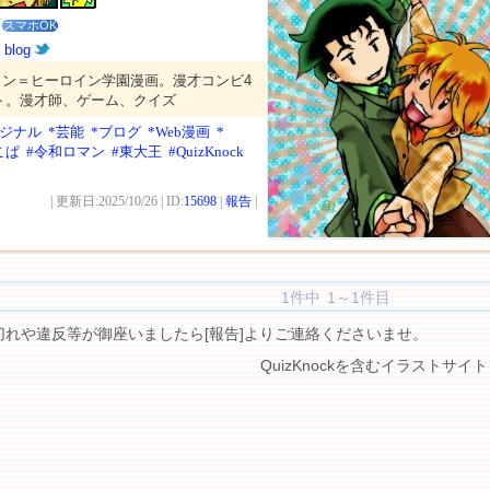
スマホOK
ん
blog
イン＝ヒーロイン学園漫画。漫才コンビ4
ト。漫才師、ゲーム、クイズ
リジナル
*芸能
*ブログ
*Web漫画
*
こぱ
#令和ロマン
#東大王
#QuizKnock
| 更新日:2025/10/26 | ID:
15698
|
報告
|
1件中 1～1件目
切れや違反等が御座いましたら[報告]よりご連絡くださいませ。
QuizKnockを含むイラストサイト 