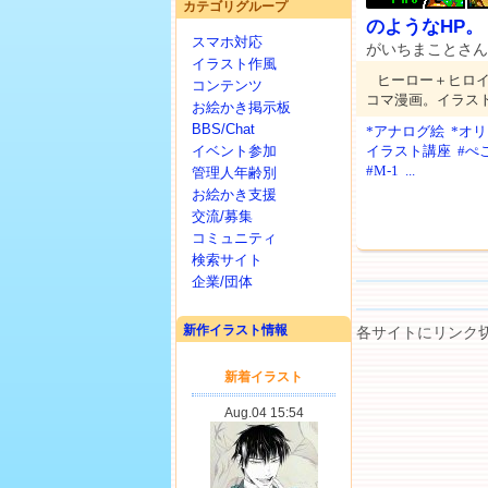
カテゴリグループ
のようなHP。
スマホ対応
がいちまことさ
イラスト作風
ヒーロー＋ヒロ
コンテンツ
コマ漫画。イラス
お絵かき掲示板
BBS/Chat
*アナログ絵
*オ
イベント参加
イラスト講座
#ぺ
#M-1
...
管理人年齢別
お絵かき支援
交流/募集
コミュニティ
検索サイト
企業/団体
新作イラスト情報
各サイトにリンク