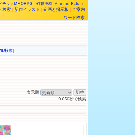
チックMMORPG『幻想神域 -Another Fate-』
ト検索
|
新作イラスト
|
企画と掲示板
|
ご案内
ワード検索
/ID検索
]
表示順
0.050秒で検索