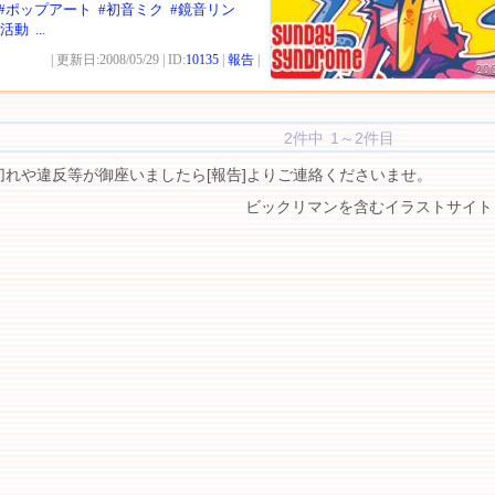
#ポップアート
#初音ミク
#鏡音リン
人活動
...
| 更新日:2008/05/29 | ID:
10135
|
報告
|
20
2件中 1～2件目
切れや違反等が御座いましたら[報告]よりご連絡くださいませ。
ビックリマンを含むイラストサイト 