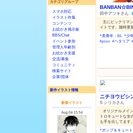
カテゴリグループ
BANBAN☆BI
スマホ対応
田中アツキさん
イラスト作風
主にビックリマン
コンテンツ
イトです。随時更
お絵かき掲示板
BBS/Chat
*美青年・BL
*少
イベント参加
#pixiv
#ヘタリア
...
管理人年齢別
お絵かき支援
交流/募集
コミュニティ
検索サイト
企業/団体
新作イラスト情報
ニチヨウビシ
S:シリカさん
オリジナルメイ
トロキュートな女
も手を出してます
*ポップ＆キュート