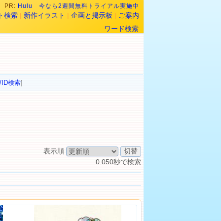
PR:
Hulu 今なら2週間無料トライアル実施中
ト検索
|
新作イラスト
|
企画と掲示板
|
ご案内
ワード検索
/ID検索
]
表示順
0.050秒で検索