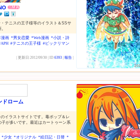
NO
・テニスの王子様等のイラスト＆SSサ
新。
年漫画
*男女恋愛
*Web漫画
*小説・詩
#APH
#テニスの王子様
#ビックリマン
| 更新日:2012/09/30 | ID:
6393
|
報告
|
20
ンドローム
ンのイラストサイトです。毒ポップ＆レ
の子が多いです。最近はカートゥーン系
。
*少女
*オリジナル
*絵日記・日替
*