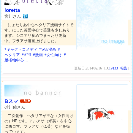
loretta
宮川さん
にょたりあ中心ヘタリア漫画サイトで
す。にょた英受中心で英受も少しあり
ます。シスアリ多めでまったり更新
中。フラアサ漫画上げました。
*ギャグ・コメディ
*Web漫画
#
ヘタリア
#APH
#漫画
#女性向け
#
版権物中心
...
| 更新日:2014/02/16 | ID:
19133
|
報告
|
Bスマ
砂川佑さん
二次創作、ヘタリアが主な（女性向け
の）HPです。アルアサ（米英）を中心
に西ロマ、フラアサ（仏英）などを扱
っています。