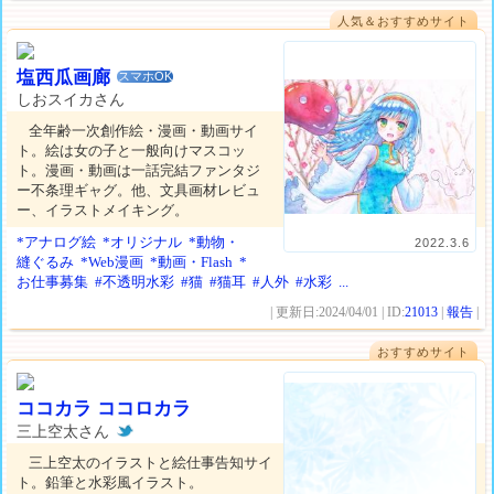
人気＆おすすめサイト
塩西瓜画廊
スマホOK
しおスイカさん
全年齢一次創作絵・漫画・動画サイ
ト。絵は女の子と一般向けマスコッ
ト。漫画・動画は一話完結ファンタジ
ー不条理ギャグ。他、文具画材レビュ
ー、イラストメイキング。
*アナログ絵
*オリジナル
*動物・
2022.3.6
縫ぐるみ
*Web漫画
*動画・Flash
*
お仕事募集
#不透明水彩
#猫
#猫耳
#人外
#水彩
...
| 更新日:2024/04/01 | ID:
21013
|
報告
|
おすすめサイト
ココカラ ココロカラ
三上空太さん
三上空太のイラストと絵仕事告知サイ
ト。鉛筆と水彩風イラスト。