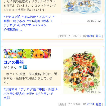
いた子供や動物のオリジナルイラスト
を展示しています。シロクマとペンギ
ンの4コマ漫画も描いています。
*アナログ絵
*ほんわか・メルヘン
*
動物・縫ぐるみ
*Web漫画
#絵本
#
2016.2.12
アナログ
#シロクマ
#ペンギン
#WEB漫画
...
| 更新日:2019/12/17 | ID:
16389
|
報告
|
はとの巣箱
がくさん
ポケモン(原型・擬人化)を中心に、透
明水彩・色鉛筆でお絵かきしていま
す。
*水彩塗り
*アナログ絵
*中国・四国
#
2019.1.14
ポケモン擬人化
#植物
#ポケモン
#
水彩
| 更新日:2018/09/08 | ID:
22574
|
報告
|