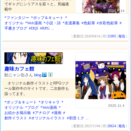
でギャグにシリアスを延々と。長編連
載中
2024.7.24
*ファンタジー
*ポップ＆キュート
*
オリジナル
*Web漫画
*小説・詩
*友達募集
#色鉛筆
#水彩色鉛筆
#
手書きブログ
#DQ5
#RPG
...
| 更新日:2026/04/14 | ID:
21095
|
報告
|
趣味カフェ館
飴ニャン缶さん
blog
オリジナル創作イラストとRPGツク
ール製作中のサイトです。二次創作も
扱ってます。
*ポップ＆キュート
*オリキャラ
*
2025.11.4
オリジナル
*ブログ
*Web漫画
*
お絵かき掲示板
#アナログ
#漫画
#
創作イラスト
#オリジナルイラスト
#初音ミク
...
| 更新日:2025/11/04 | ID:
20624
|
報告
|