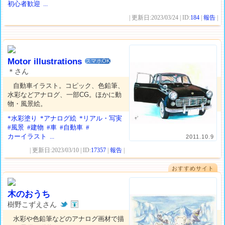
初心者歓迎
...
| 更新日:2023/03/24 | ID:
184
|
報告
|
Motor illustrations
スマホOK
＊さん
自動車イラスト。コピック、色鉛筆、
水彩などアナログ、一部CG。ほかに動
物・風景絵。
*水彩塗り
*アナログ絵
*リアル・写実
#風景
#建物
#車
#自動車
#
カーイラスト
...
2011.10.9
| 更新日:2023/03/10 | ID:
17357
|
報告
|
おすすめサイト
木のおうち
樹野こずえさん
水彩や色鉛筆などのアナログ画材で描