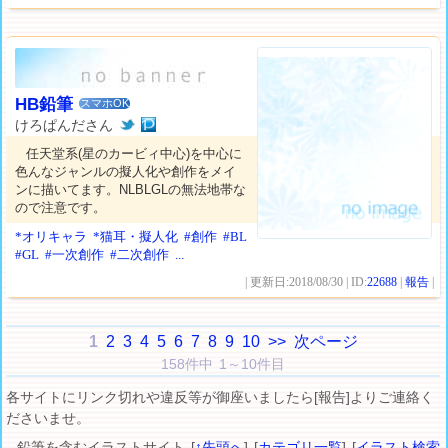
HB鉛筆
スマホOK
けろぱんださん
任天堂系(星のカービィ中心)を中心に
色んなジャンルの擬人化や創作をメイ
ンに描いてます。NLBLGLの無法地帯な
ので注意です。
*オリキャラ
*猫耳・擬人化
#創作
#BL
#GL
#一次創作
#二次創作
...
| 更新日:2018/08/30 | ID:
22688
|
報告
|
1
2
3
4
5
6
7
8
9
10
>>
次ページ
158件中 1～10件目
各サイトにリンク切れや違反等が御座いましたら[報告]よりご連絡く
ださいませ。
鉛筆を含むイラストサイト [
↑先頭へ
] [
カテゴリ一覧
] [
イラスト検索