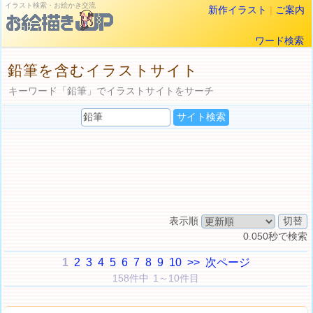
イラスト検索・お絵かき交流
新作イラスト
|
ご案内
ワード検索
鉛筆を含むイラストサイト
キーワード「鉛筆」でイラストサイトをサーチ
表示順
0.050秒で検索
1
2
3
4
5
6
7
8
9
10
>>
次ページ
158件中 1～10件目