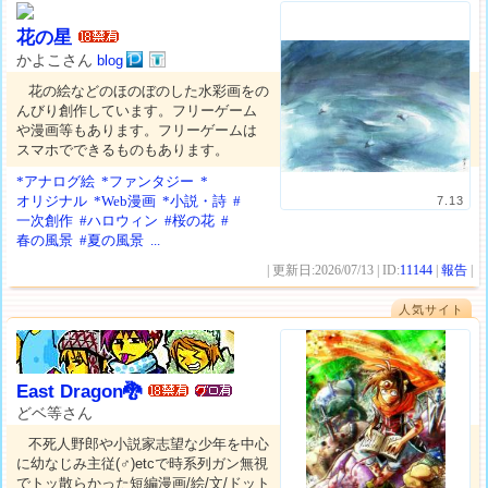
花の星
かよこさん
blog
花の絵などのほのぼのした水彩画をの
んびり創作しています。フリーゲーム
や漫画等もあります。フリーゲームは
スマホでできるものもあります。
*アナログ絵
*ファンタジー
*
オリジナル
*Web漫画
*小説・詩
#
7.13
一次創作
#ハロウィン
#桜の花
#
春の風景
#夏の風景
...
| 更新日:2026/07/13 | ID:
11144
|
報告
|
人気サイト
East Dragon🐉
どベ等さん
不死人野郎や小説家志望な少年を中心
に幼なじみ主従(♂)etcで時系列ガン無視
でトッ散らかった短編漫画/絵/文/ドット