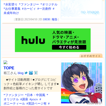
*水彩塗り
*ファンタジー
*オリジナル
*お仕事募集
#カービィ
#一次創作
#
未成年向け
| 更新日:2023/04/10 | ID:
10030
|
報告
|
おすすめサイト
TOPE
裕三さん
blog
■サイト活動再開！■ブログにてコピ
ック＋色鉛筆メイキング晒し してます■
創作絵と版権のごった煮サイトです
*ファンタジー
*日本・中国風
*
オリジナル
#講座
#pixiv
#
ポニーティール
#英語ページ有
#
2008.12.5