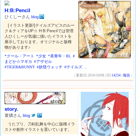
H:B:Pencil
ひくしーさん
blog
[イラスト更新!]テイルズアビスのルー
ク＆ティアをUP☆ H:B:Pencilでは管理
人ひくしーが気儘に描いたイラストを
展示しております。オリジナルと版権
物があります♪
*クール・アート
*少女
*美青年・BL
#
2016.10.8
まどか☆マギカ
#アザゼル
#TIGER&BUNNY
#妖怪ウォッチ
#テイルズ
...
| 更新日:2016/10/08 | ID:
14234
|
報告
|
story.
黄燐さん
blog
うたプリ、刀剣乱舞を中心に版権イラ
ストや創作イラストを置いています。