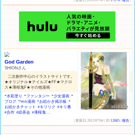
| 更新日:2012/07/30 | ID:
17274
|
報告
|
God Garden
SHIONさん
二次創作中心のイラストサイトです。
★オリジナル★テイルズ★FF★マクロ
ス★薄桜鬼F★その他漫画
*水彩塗り
*ファンタジー
*少女漫画
*
ブログ
*Web漫画
*お絵かき掲示板
*
お絵かきチャット
#キリリク
#キリ番
2013.2.18
#合作
#絵茶会
#薄桜鬼
...
| 更新日:2012/07/04 | ID:
12685
|
報告
|