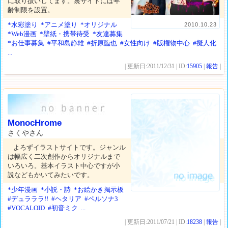
に取り扱いしてます。裏サイトには年
齢制限を設置。
*水彩塗り
*アニメ塗り
*オリジナル
2010.10.23
*Web漫画
*壁紙・携帯待受
*友達募集
*お仕事募集
#平和島静雄
#折原臨也
#女性向け
#版権物中心
#擬人化
...
| 更新日:2011/12/31 | ID:
15905
|
報告
|
MonocHrome
さくやさん
よろずイラストサイトです。ジャンル
は幅広く二次創作からオリジナルまで
いろいろ。基本イラスト中心ですが小
説などもかいてみたいです。
*少年漫画
*小説・詩
*お絵かき掲示板
#デュラララ!!
#ヘタリア
#ペルソナ3
#VOCALOID
#初音ミク
...
| 更新日:2011/07/21 | ID:
18238
|
報告
|