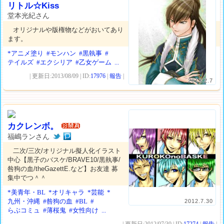
リトル☆Kiss
堂本光紀さん
オリジナルや版権物などがおいてあり
ます。
*アニメ塗り
#モンハン
#黒執事
#
テイルズ
#エクシリア
#乙女ゲーム
...
| 更新日:2013/08/09 | ID:
17976
|
報告
|
2013.2.7
カクレンボ。
福嶋ランさん
二次/三次/オリジナル擬人化イラスト
中心【黒子のバスケ/BRAVE10/黒執事/
咎狗の血/theGazettE.など】お友達 募
集中でつ＾＾
*美青年・BL
*オリキャラ
*芸能
*
九州・沖縄
#咎狗の血
#BL
#
2012.7.30
らぶコミュ
#薄桜鬼
#女性向け
...