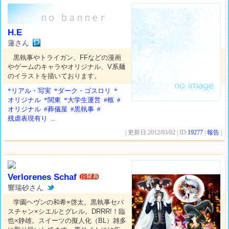
H.E
蓮さん
黒執事やトライガン、FFなどの漫画
やゲームのキャラやオリジナル、V系麺
のイラストを描いております。
*リアル・写実
*ダーク・ゴスロリ
*
オリジナル
*関東
*大学生運営
#柩
#
オリジナル
#葬儀屋
#黒執事
#
残虐表現有り
...
| 更新日:2012/03/02 | ID:
19277
|
報告
|
Verlorenes Schaf
響瑞砂さん
学園ヘヴンの和希×啓太。黒執事セバ
スチャン×シエルとグレル。DRRR!！臨
也×静雄。スイーツの擬人化（BL）雑多