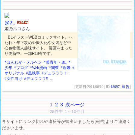
@7..
姫乃ルコさん
BLイラストWEBコミックサイト。へ
たれ・年下攻めや擬人化や女装など中
心色物個人趣味サイト。 漫画をまった
り更新中。一部R18有です。
*ほんわか・メルヘン
*美青年・BL
*
少年
*ブログ
*Web漫画
*関東
*近畿
#
オリジナル
#黒執事
#デュラララ！！
#女性向け
#デュラララ!!
...
| 更新日:2011/06/19 | ID:
18097
|
報告
|
1
2
3
次ページ
28件中 1～10件目
各サイトにリンク切れや違反等が御座いましたら[報告]よりご連絡く
ださいませ。