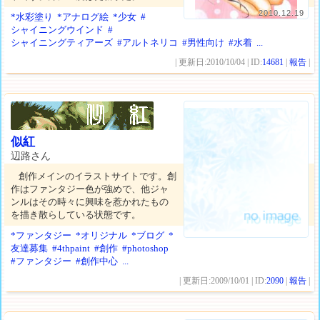
2010.12.19
*水彩塗り
*アナログ絵
*少女
#
シャイニングウインド
#
シャイニングティアーズ
#アルトネリコ
#男性向け
#水着
...
| 更新日:2010/10/04 | ID:
14681
|
報告
|
似紅
辺路さん
創作メインのイラストサイトです。創
作はファンタジー色が強めで、他ジャ
ンルはその時々に興味を惹かれたもの
を描き散らしている状態です。
*ファンタジー
*オリジナル
*ブログ
*
友達募集
#4thpaint
#創作
#photoshop
#ファンタジー
#創作中心
...
| 更新日:2009/10/01 | ID:
2090
|
報告
|