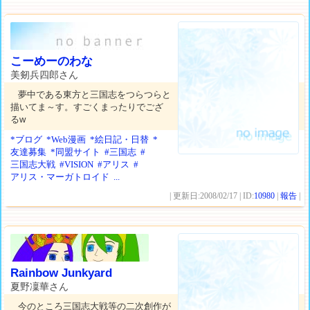
こーめーのわな
美剱兵四郎さん
夢中である東方と三国志をつらつらと
描いてま～す。すごくまったりでござ
るw
*ブログ
*Web漫画
*絵日記・日替
*
友達募集
*同盟サイト
#三国志
#
三国志大戦
#VISION
#アリス
#
アリス・マーガトロイド
...
| 更新日:2008/02/17 | ID:
10980
|
報告
|
Rainbow Junkyard
夏野凜華さん
今のところ三国志大戦等の二次創作が