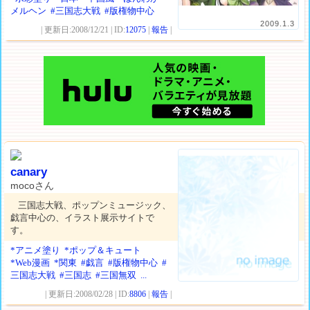
メルヘン
#三国志大戦
#版権物中心
2009.1.3
| 更新日:2008/12/21 | ID:
12075
|
報告
|
canary
mocoさん
三国志大戦、ポップンミュージック、
戯言中心の、イラスト展示サイトで
す。
*アニメ塗り
*ポップ＆キュート
*Web漫画
*関東
#戯言
#版権物中心
#
三国志大戦
#三国志
#三国無双
...
| 更新日:2008/02/28 | ID:
8806
|
報告
|