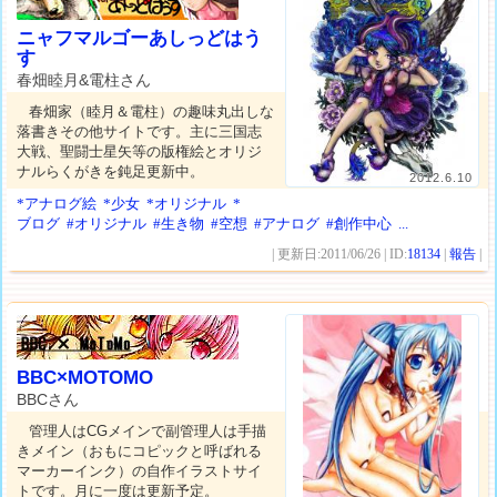
ニャフマルゴーあしっどはう
す
春畑睦月&電柱さん
春畑家（睦月＆電柱）の趣味丸出しな
落書きその他サイトです。主に三国志
大戦、聖闘士星矢等の版権絵とオリジ
ナルらくがきを鈍足更新中。
2012.6.10
*アナログ絵
*少女
*オリジナル
*
ブログ
#オリジナル
#生き物
#空想
#アナログ
#創作中心
...
| 更新日:2011/06/26 | ID:
18134
|
報告
|
BBC×MOTOMO
BBCさん
管理人はCGメインで副管理人は手描
きメイン（おもにコピックと呼ばれる
マーカーインク）の自作イラストサイ
トです。月に一度は更新予定。