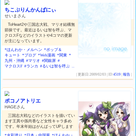
ちこぷりんかんぱにぃ
せいまさん
ToHeart2や三国志大戦、マリオ結構無
節操です。最近はるいは智を呼ぶ、マ
クロスFなどのイラストや4コマの更新
が主になっています。
*ほんわか・メルヘン
*ポップ＆
キュート
*ブログ
*Web漫画
*関東
*
九州・沖縄
#マリオ
#関銀屏
#
マクロスF
#ランカ
#るいは智を呼ぶ
...
| 更新日:2009/02/03 | ID:
4519
|
報告
|
ポコノアトリエ
HAGEさん
三国志大戦などのイラストを描いてい
ます王異や孫尚香など女性キャラ多め
です。年末年始はがんばってUPします
*水彩塗り
*日本・中国風
*ほんわか・