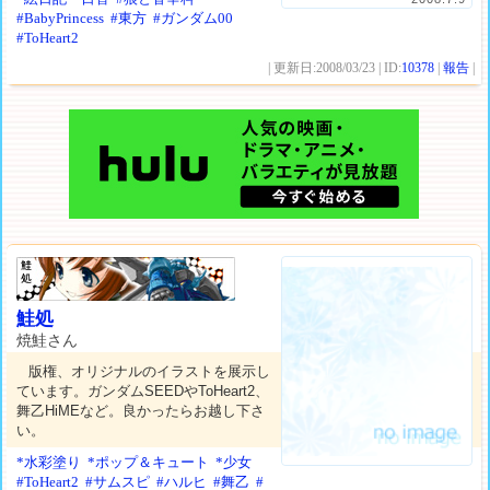
#BabyPrincess
#東方
#ガンダム00
#ToHeart2
| 更新日:2008/03/23 | ID:
10378
|
報告
|
鮭処
焼鮭さん
版権、オリジナルのイラストを展示し
ています。ガンダムSEEDやToHeart2、
舞乙HiMEなど。良かったらお越し下さ
い。
*水彩塗り
*ポップ＆キュート
*少女
#ToHeart2
#サムスピ
#ハルヒ
#舞乙
#