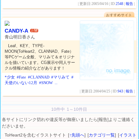
| 更新日:2005/04/16 | ID:
2548
|
報告
|
おすすめサイト
CANDY-A
青山明日香さん
Leaf、KEY、TYPE-
MOON(ToHeart2、CLANNAD、Fate）
等PCゲーム全般、マリみて＆オリジナ
ルを描いています。CG展示や同人サー
クル情報の紹介などがあります！
*少女
#Fate
#CLANNAD
#マリみて
#
天使のいない12月
#SNOW
...
| 更新日:2004/04/25 | ID:
943
|
報告
|
10件中 1～10件目
各サイトにリンク切れや違反等が御座いましたら[報告]よりご連絡く
ださいませ。
ToHeart2を含むイラストサイト [
↑先頭へ
] [
カテゴリ一覧
] [
イラスト