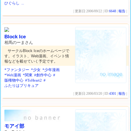
ひぐらし
...
| 更新日:2006/09/22 | ID:
6648
|
報告
|
Block Ice
相馬のーまさん
サークルBlock Iceのホームページで
す。イラスト、Web漫画、イベント情
報などを載せていく予定です。
*ファンタジー
*少女
*少年漫画
*Web漫画
*関東
#創作中心
#
版権物中心
#ToHeart2
#
ふたりはプリキュア
| 更新日:2006/03/20 | ID:
4301
|
報告
|
モアイ部