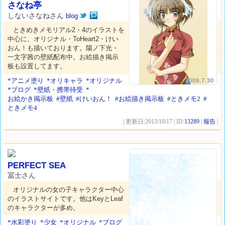
さなね亭
しないさなねさん
blog
ときめきメモリアル2・4のイラストを
中心に、オリジナル・ToHeart2・けい
おん！も描いております。陽ノ下光・
一文字茜の壁紙配布中。お絵描き掲示
板も設置してます。
*アニメ塗り
*オリキャラ
*オリジナル
2009.7.30
*ブログ
*壁紙・携帯待受
*
お絵かき掲示板
#壁紙
#けいおん！
#お絵描き掲示板
#ときメモ2
#
ときメモ4
| 更新日:2013/10/17 | ID:
13289
|
報告
|
PERFECT SEA
冨士さん
オリジナルの女の子キャラクター中心
のイラストサイトです。他はKeyとLeaf
のキャラクターが多め。
*水彩塗り
*少女
*オリジナル
*ブログ