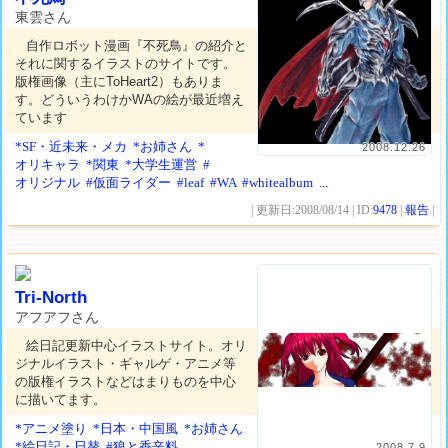
東雲さん
自作ロボット漫画『不死鳥』の紹介と
それに関するイラストのサイトです。
版権画像（主にToHeart2）もありま
す。どういうわけかWAの絵が最近増え
ています
*SF・近未来・メカ
*お姉さん
*
2008.12.26
オリキャラ
*関東
*大学生運営
#
オリジナル
#仮面ライダー
#leaf
#WA
#whitealbum
...
| 更新日:2008/08/14 | ID:
9478
|
報告
|
Tri-North
アフアフさん
絵日記更新中心イラストサイト。オリ
ジナルイラスト・ギャルゲ・アニメ等
の版権イラストなどはまりものを中心
に描いてます。
*アニメ塗り
*日本・中国風
*お姉さん
*絵日記・日替
#狼と香辛料
2008.7.9