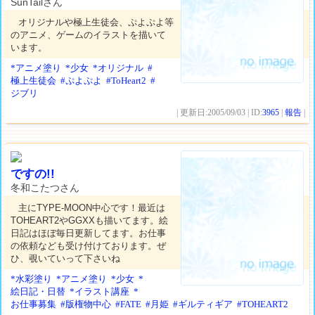
SunTailさん
オリジナルや極上生徒会、ぷよぷよ等
のアニメ、ゲームのイラストを描いて
います。
*アニメ塗り
*少女
*オリジナル
#
極上生徒会
#ぷよぷよ
#ToHeart2
#
ジブリ
| 更新日:2005/09/03 | ID:
3965
|
報告
|
ですの!!
冬和こたつさん
主にTYPE-MOON中心です！最近は
TOHEART2やGGXXも描いてます。絵
日記はほぼ毎日更新してます。お仕事
の依頼なども受け付けております。ぜ
ひ、覗いていって下さいね
*水彩塗り
*アニメ塗り
*少女
*
絵日記・日替
*イラスト講座
*
お仕事募集
#版権物中心
#FATE
#月姫
#ギルティギア
#TOHEART2