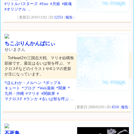
#リトルバスターズ
#Fate
#月姫
#銀魂
#オリジナル
...
| 更新日:2010/11/02 | ID:
12551
|
報告
|
ちこぷりんかんぱにぃ
せいまさん
ToHeart2や三国志大戦、マリオ結構無
節操です。最近はるいは智を呼ぶ、マ
クロスFなどのイラストや4コマの更新
が主になっています。
*ほんわか・メルヘン
*ポップ＆
キュート
*ブログ
*Web漫画
*関東
*
九州・沖縄
#マリオ
#関銀屏
#
マクロスF
#ランカ
#るいは智を呼ぶ
...
| 更新日:2009/02/03 | ID:
4519
|
報告
|
不死鳥