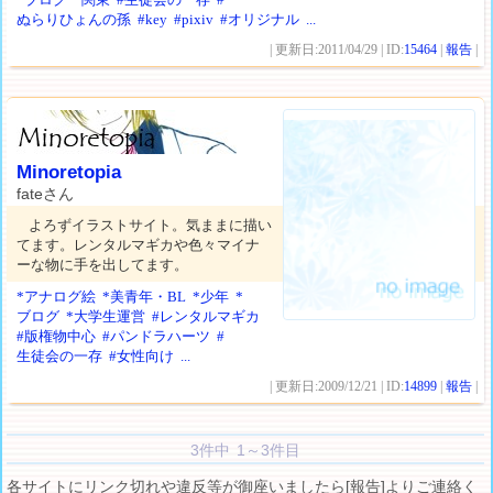
ぬらりひょんの孫
#key
#pixiv
#オリジナル
...
| 更新日:2011/04/29 | ID:
15464
|
報告
|
Minoretopia
fateさん
よろずイラストサイト。気ままに描い
てます。レンタルマギカや色々マイナ
ーな物に手を出してます。
*アナログ絵
*美青年・BL
*少年
*
ブログ
*大学生運営
#レンタルマギカ
#版権物中心
#パンドラハーツ
#
生徒会の一存
#女性向け
...
| 更新日:2009/12/21 | ID:
14899
|
報告
|
3件中 1～3件目
各サイトにリンク切れや違反等が御座いましたら[報告]よりご連絡く