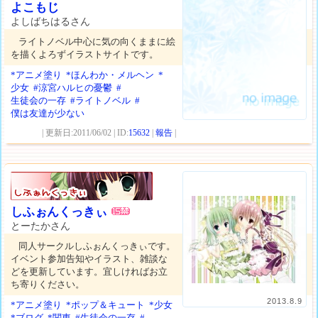
よこもじ
よしばちはるさん
ライトノベル中心に気の向くままに絵
を描くよろずイラストサイトです。
*アニメ塗り
*ほんわか・メルヘン
*
少女
#涼宮ハルヒの憂鬱
#
生徒会の一存
#ライトノベル
#
僕は友達が少ない
| 更新日:2011/06/02 | ID:
15632
|
報告
|
しふぉんくっきぃ
とーたかさん
同人サークルしふぉんくっきぃです。
イベント参加告知やイラスト、雑談な
どを更新しています。宜しければお立
ち寄りください。
2013.8.9
*アニメ塗り
*ポップ＆キュート
*少女
*ブログ
*関東
#生徒会の一存
#