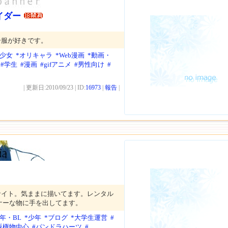
イダー
ー服が好きです。
*少女
*オリキャラ
*Web漫画
*動画・
#学生
#漫画
#gifアニメ
#男性向け
#
| 更新日:2010/09/23 | ID:
16973
|
報告
|
サイト。気ままに描いてます。レンタル
ナーな物に手を出してます。
年・BL
*少年
*ブログ
*大学生運営
#
版権物中心
#パンドラハーツ
#