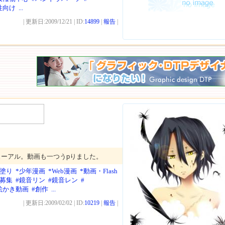
性向け
...
| 更新日:2009/12/21 | ID:
14899
|
報告
|
ューアル。動画も一つうpりました。
メ塗り
*少年漫画
*Web漫画
*動画・Flash
達募集
#鏡音リン
#鏡音レン
#
絵かき動画
#創作
...
| 更新日:2009/02/02 | ID:
10219
|
報告
|