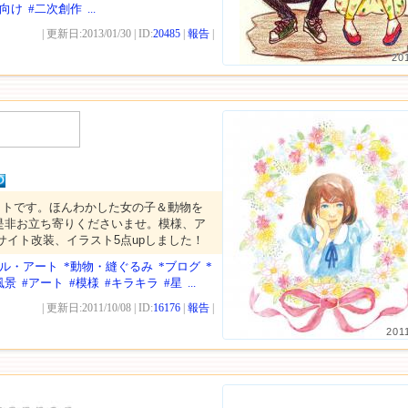
性向け
#二次創作
...
| 更新日:2013/01/30 | ID:
20485
|
報告
|
20
イトです。ほんわかした女の子＆動物を
是非お立ち寄りくださいませ。模様、ア
 サイト改装、イラスト5点upしました！
ール・アート
*動物・縫ぐるみ
*ブログ
*
風景
#アート
#模様
#キラキラ
#星
...
| 更新日:2011/10/08 | ID:
16176
|
報告
|
201