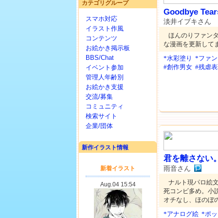
カテゴリグループ
Goodbye Tear
スマホ対応
淡井イブキさん
イラスト作風
ほんのりファン
コンテンツ
な漫画を更新して
お絵かき掲示板
BBS/Chat
*水彩塗り
*ファ
#創作男女
#残虐
イベント参加
管理人年齢別
お絵かき支援
交流/募集
コミュニティ
検索サイト
企業/団体
新作イラスト情報
君を離さない
雨音さん
ナルト現パロ絵
死コンビ多め。小
オチなし、ほのぼ
*アナログ絵
*ポ