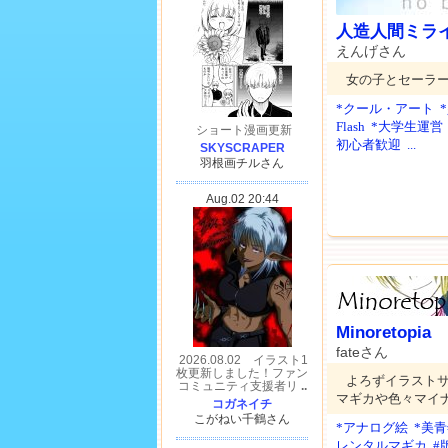
人造人間ミラ
えんげさん
女の子とセーラ
*クール・アート
Flash
*大学生運営
初心者歓迎
...
Minoretopia
fateさん
よろずイラスト
マギカや色々マイ
*アナログ絵
*美青
レンタルマギカ
#