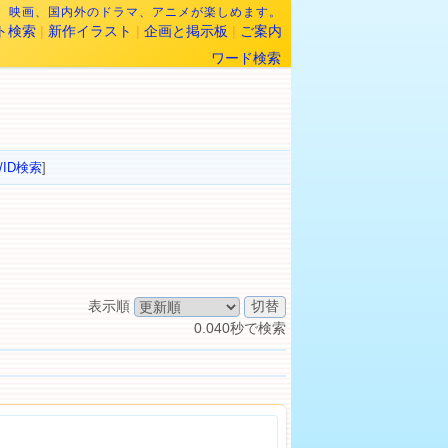
なら、映画、国内外のドラマ、アニメが楽しめます。
ト検索
|
新作イラスト
|
企画と掲示板
|
ご案内
ワード検索
/ID検索
]
表示順
0.040秒で検索