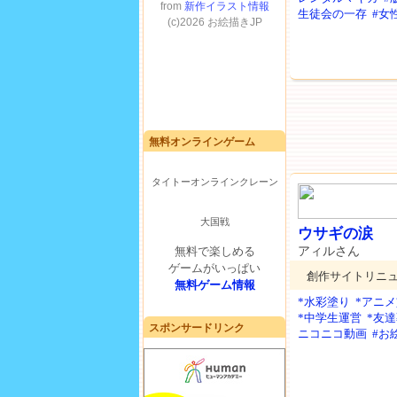
生徒会の一存
#女
無料オンラインゲーム
タイトーオンラインクレーン
大国戦
ウサギの涙
アィルさん
無料で楽しめる
ゲームがいっぱい
創作サイトリニ
無料ゲーム情報
*水彩塗り
*アニ
*中学生運営
*友
スポンサードリンク
ニコニコ動画
#お