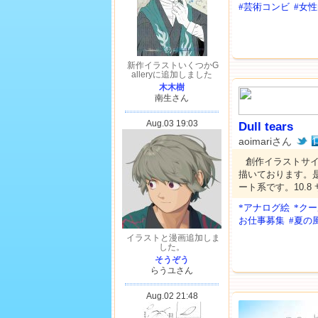
#芸術コンビ
#女
Dull tears
aoimariさん
創作イラストサ
描いております。
ート系です。10.8
*アナログ絵
*ク
お仕事募集
#夏の