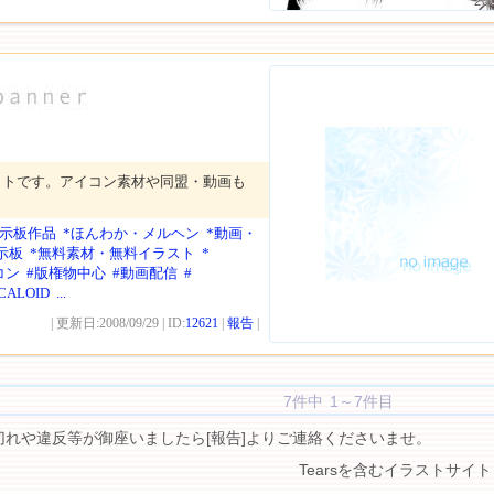
20
イトです。アイコン素材や同盟・動画も
掲示板作品
*ほんわか・メルヘン
*動画・
示板
*無料素材・無料イラスト
*
コン
#版権物中心
#動画配信
#
CALOID
...
| 更新日:2008/09/29 | ID:
12621
|
報告
|
7件中 1～7件目
切れや違反等が御座いましたら[報告]よりご連絡くださいませ。
Tearsを含むイラストサイト 