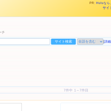
PR:
Hulu
サイ
ト
ーチ
[
詳細
7件中 1～7件目