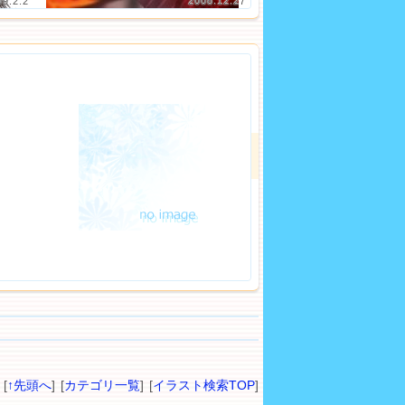
09.2.2
2008.12.27
[
↑先頭へ
] [
カテゴリ一覧
] [
イラスト検索TOP
]