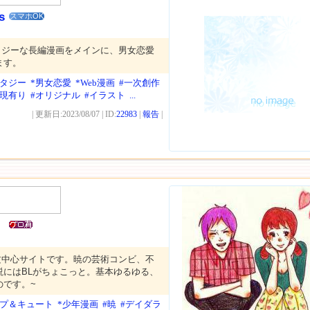
s
スマホOK
タジーな長編漫画をメインに、男女恋愛
ます。
ンタジー
*男女恋愛
*Web漫画
#一次創作
表現有り
#オリジナル
#イラスト
...
| 更新日:2023/08/07 | ID:
22983
|
報告
|
。
文中心サイトです。暁の芸術コンビ、不
説にはBLがちょこっと。基本ゆるゆる、
のです。~
ップ＆キュート
*少年漫画
#暁
#デイダラ