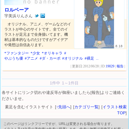
ロルベーア
宇美浜りんさん
オリジナル、アニメ、ゲームなどのイ
ラストが中心のサイトです。全てのイ
ラストが足元まで全身描いてます。機
材は基本的なものだけですがアイデア
や発想は自信あります。
2014.8.18
*ファンタジー
*少女
*オリキャラ
#
やぶうち優
#アニメ
#ダ・カーポ
#オリジナル
#裸足
...
| 更新日:2012/06/28 | ID:
19029
|
報告
|
1件中 1～1件目
各サイトにリンク切れや違反等が御座いましたら[報告]よりご連絡く
ださいませ。
素足を含むイラストサイト [
↑先頭へ
] [
カテゴリ一覧
] [
イラスト検索
TOP
]
このページはリンクフリーですが、URLは変更される場合が有ります。