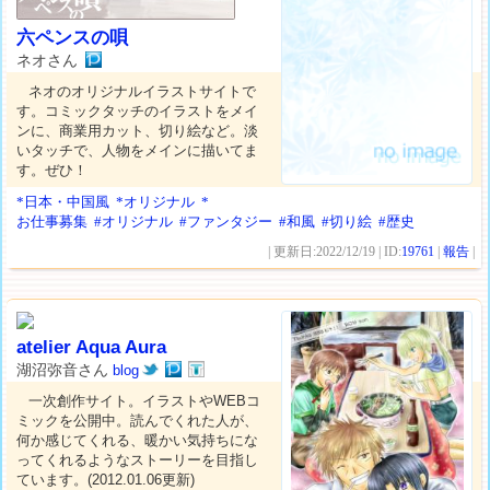
六ペンスの唄
ネオさん
ネオのオリジナルイラストサイトで
す。コミックタッチのイラストをメイ
ンに、商業用カット、切り絵など。淡
いタッチで、人物をメインに描いてま
す。ぜひ！
*日本・中国風
*オリジナル
*
お仕事募集
#オリジナル
#ファンタジー
#和風
#切り絵
#歴史
| 更新日:2022/12/19 | ID:
19761
|
報告
|
atelier Aqua Aura
湖沼弥音さん
blog
一次創作サイト。イラストやWEBコ
ミックを公開中。読んでくれた人が、
何か感じてくれる、暖かい気持ちにな
ってくれるようなストーリーを目指し
ています。(2012.01.06更新)