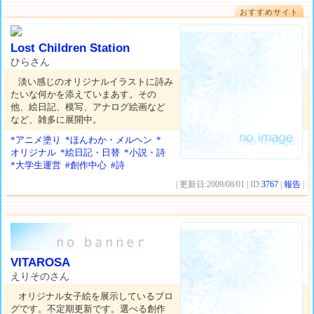
おすすめサイト
Lost Children Station
ひらさん
淡い感じのオリジナルイラストに詩み
たいな何かを添えていまあす。その
他、絵日記、模写、アナログ絵画など
など、雑多に展開中。
*アニメ塗り
*ほんわか・メルヘン
*
オリジナル
*絵日記・日替
*小説・詩
*大学生運営
#創作中心
#詩
| 更新日:2009/08/01 | ID:
3767
|
報告
|
VITAROSA
えりそのさん
オリジナル女子絵を展示しているブロ
グです。不定期更新です。選べる創作