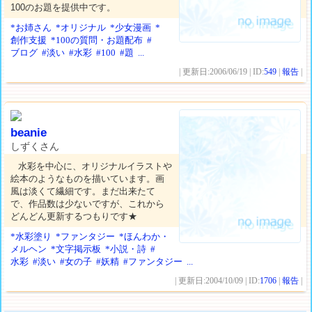
100のお題を提供中です。
*お姉さん
*オリジナル
*少女漫画
*
創作支援
*100の質問・お題配布
#
ブログ
#淡い
#水彩
#100
#題
...
| 更新日:2006/06/19 | ID:
549
|
報告
|
beanie
しずくさん
水彩を中心に、オリジナルイラストや
絵本のようなものを描いています。画
風は淡くて繊細です。まだ出来たて
で、作品数は少ないですが、これから
どんどん更新するつもりです★
*水彩塗り
*ファンタジー
*ほんわか・
メルヘン
*文字掲示板
*小説・詩
#
水彩
#淡い
#女の子
#妖精
#ファンタジー
...
| 更新日:2004/10/09 | ID:
1706
|
報告
|