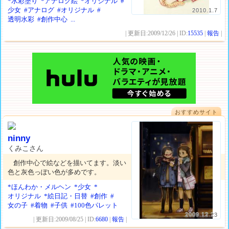
*水彩塗り
*アナログ絵
*オリジナル
#
少女
#アナログ
#オリジナル
#
2010.1.7
透明水彩
#創作中心
...
| 更新日:2009/12/26 | ID:
15535
|
報告
|
おすすめサイト
ninny
くみこさん
創作中心で絵などを描いてます。淡い
色と灰色っぽい色が多めです。
*ほんわか・メルヘン
*少女
*
オリジナル
*絵日記・日替
#創作
#
女の子
#着物
#子供
#100色パレット
2009.12.23
| 更新日:2009/08/25 | ID:
6680
|
報告
|