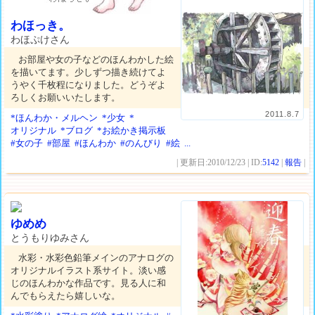
わほっき。
わほぷけさん
お部屋や女の子などのほんわかした絵
を描いてます。少しずつ描き続けてよ
うやく千枚程になりました。どうぞよ
ろしくお願いいたします。
2011.8.7
*ほんわか・メルヘン
*少女
*
オリジナル
*ブログ
*お絵かき掲示板
#女の子
#部屋
#ほんわか
#のんびり
#絵
...
| 更新日:2010/12/23 | ID:
5142
|
報告
|
ゆめめ
とうもりゆみさん
水彩・水彩色鉛筆メインのアナログの
オリジナルイラスト系サイト。淡い感
じのほんわかな作品です。見る人に和
んでもらえたら嬉しいな。