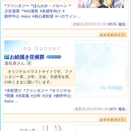
*ファンタジー
*ほんわか・メルヘン
*
2011.12.11
少女漫画
*Web漫画
#未成年向け
#
創作中心
#mixi
#初心者歓迎
#ハロウィン
...
| 更新日:2013/02/23 | ID:
18576
|
報告
|
おすすめサイト
お絵描き症候群
スマホOK
遊佐泉さん
オリジナルイラストサイトです。ファ
ンタジー系。少年、少女、天使等を気
の向くままに描いています。
*水彩塗り
*ファンタジー
*オリジナル
*関東
#水彩風
#少年
#少女
#創作中心
#mixi
...
| 更新日:2012/03/09 | ID:
3473
|
報告
|
おすすめサイト