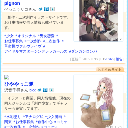
pignon
べっこうリコさん
創作・二次創作イラストサイトです。
お仕事情報や同人情報も載せていま
す。
*少女
*オリジナル
*男女恋愛
*
2016.11.2
お仕事募集
#一次創作
#二次創作
#
革命機ヴァルヴレイヴ
#
アイドルマスターシンデレラガールズ
#ダンガンロンパ
| 更新日:2016/11/15 | ID:
20565
|
報告
|
おすすめサイト
ひややっこ隊
沢音千尋さん
blog
イラストと商業、同人情報他。現在の
同人ジャンルは「創作少女」でギャラ
リーも充実してます。
*水彩塗り
*アナログ絵
*少女漫画
*
関東
*お仕事募集
#創作中心
#コミケ
#一次創作
#二次創作
#コミケ90
...
2016.7.23