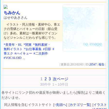
ちみかん
はせやあきさん
イラスト・同人情報・素材中心。青エ
クの雪燐とハイキューの日影（影山受
け）多め。素材は一般素材やアイコン
などジャンルこだわらずな感じでう。
*美青年・BL
*関東
*無料素材・
無料イラスト
*お仕事募集
#日影
#
青エク
#ハイキュー
#二次創作
#VOCALOID
...
| 更新日:2013/02/03 | ID:
20547
|
報告
|
1
2
3
次ページ
30件中 1～10件目
各サイトにリンク切れや違反等が御座いましたら[報告]よりご連絡く
ださいませ。
同人情報を含むイラストサイト [
↑先頭へ
] [
カテゴリ一覧
] [
イラスト