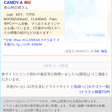
CANDY-A
青山明日香さん
Leaf、KEY、TYPE-
MOON(ToHeart2、CLANNAD、Fate）
等PCゲーム全般、マリみて＆オリジナ
ルを描いています。CG展示や同人サー
クル情報の紹介などがあります！
*少女
#Fate
#CLANNAD
#マリみて
#
天使のいない12月
#SNOW
...
| 更新日:2004/04/25 | ID:
943
|
報告
|
1件中 1～1件目
各サイトにリンク切れや違反等が御座いましたら[報告]よりご連絡く
ださいませ。
天使のいない12月を含むイラストサイト [
↑先頭へ
] [
カテゴリ一覧
]
[
イラスト検索TOP
]
このページはリンクフリーですが、URLは変更される場合が有ります。
イラスト及び文章の著作権は作者に帰属します。作者に無断で画像等を転載・
再利用することは法律で禁止されています。