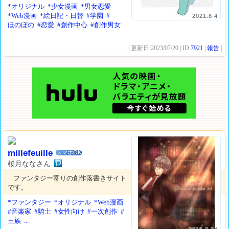
*オリジナル
*少女漫画
*男女恋愛
*Web漫画
*絵日記・日替
#学園
#
2021.8.4
ほのぼの
#恋愛
#創作中心
#創作男女
...
| 更新日:2023/07/20 | ID:
7921
|
報告
|
millefeuille
スマホOK
桜月ななさん
ファンタジー寄りの創作落書きサイト
です。
*ファンタジー
*オリジナル
*Web漫画
#音楽家
#騎士
#女性向け
#一次創作
#
王族
...