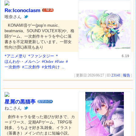
Re:Iconoclasm
唯奈さん
KONAMI音ゲー(pop’n music、
beatmania、SOUND VOLTEX等)や、格
闘ゲーム、一次創作キャラを中心に落
書きを不定期更新しています。一部女
性向け(BL)表現もあり
*アニメ塗り
*ファンタジー
*
6.19
ほんわか・メルヘン
#Order
#Fate
#
一次創作
#二次創作
#女性向け
...
| 更新日:2026/06/27 | ID:
23141
|
報告
|
星屑の黒猫亭
スマホOK
ねこさん
創作キャラを使った遊びが好きで、カ
ードワース、定期APゲーム、TRPG等
雑多。うちよそ好き3L雑食。イラスト
（落書き）メインのたまに短編小説。