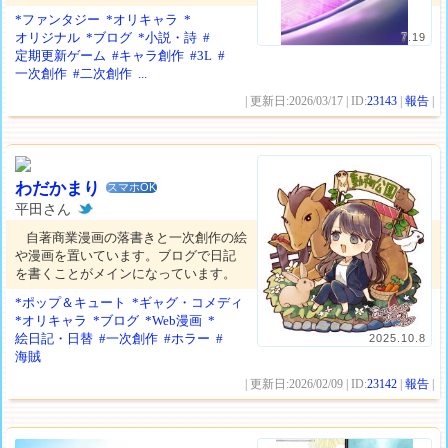
*ファンタジー
*オリキャラ
*
オリジナル
*ブログ
*小説・詩
#
7.19
定期更新ゲーム
#キャラ創作
#3L
#
一次創作
#二次創作
...
| 更新日:2026/03/17 | ID:
23143
|
報告
|
わだかまり
スマホOK
平田さん
自著商業漫画の落書きと一次創作の絵
や漫画を置いています。ブログで日記
を書くことがメインになっています。
*ポップ＆キュート
*ギャグ・コメディ
*オリキャラ
*ブログ
*Web漫画
*
絵日記・日替
#一次創作
#ホラー
#
2025.10.8
海賊
| 更新日:2026/02/09 | ID:
23142
|
報告
|