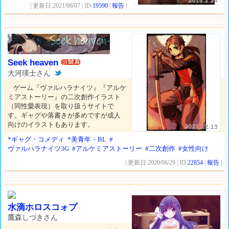
2015.2.24
| 更新日:2021/06/07 | ID:
19590
|
報告
|
Seek heaven
大河瑛士さん
ゲーム『ヴァルハラナイツ』『アルケ
ミアストーリー』の二次創作イラスト
（同性愛表現）を取り扱うサイトで
す。ギャグや落書きが多めですが成人
向けのイラストもあります。
2021.12.13
*ギャグ・コメディ
*美青年・BL
#
ヴァルハラナイツ3G
#アルケミアストーリー
#二次創作
#女性向け
| 更新日:2020/06/29 | ID:
22854
|
報告
|
水滴ホロスコォプ
鷹森しづきさん