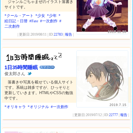
ジャンルごちゃまぜのイラスト落書き
サイトです。
*クール・アート
*少女
*少年
*
絵日記・日替
#Fate
#一次創作
#
二次創作
2019.11.30
| 更新日:2019/08/11 | ID:
22783
|
報告
|
1日35時間睡眠
スマホOK
俊太郎さん
落書きや写真を載せている個人サイト
です。系統は雑多ですが、ひっそりと
更新していきます。HTMLやCSSの勉強
中です。
2019.7.15
*オリキャラ
*オリジナル
#一次創作
| 更新日:2019/07/12 | ID:
22777
|
報告
|