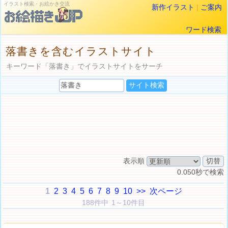
イラスト検索・お絵かき交流
新作イラスト
|
ご案内
ワード検索
落書きを含むイラストサイト
キーワード「落書き」でイラストサイトをサーチ
表示順
0.050秒で検索
1
2
3
4
5
6
7
8
9
10
>>
次ページ
188件中 1～10件目