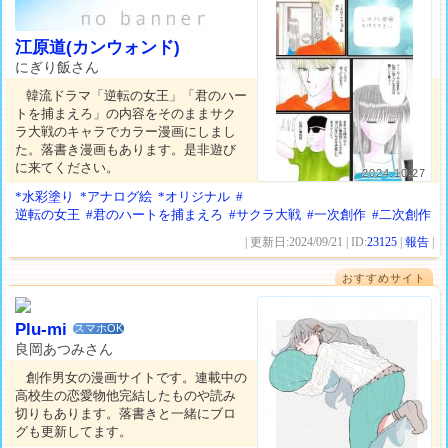
江原道(カンウォンド)
にぎり飯さん
韓流ドラマ「逆転の女王」「君のハー
トを捕まえろ」の内容をそのままサク
ラ大戦のキャラでカラー漫画にしまし
た。落書き漫画もあります。是非遊び
に来てください。
2024.10.27
*水彩塗り
*アナログ絵
*オリジナル
#
逆転の女王
#君のハートを捕まえろ
#サクラ大戦
#一次創作
#二次創作
| 更新日:2024/09/21 | ID:
23125
|
報告
|
おすすめサイト
Plu-mi
スマホOK
良岡あつみさん
創作男女の漫画サイトです。連載中の
高校生の恋愛物他完結したものや読み
切りもあります。落書きと一緒にブロ
グも更新してます。