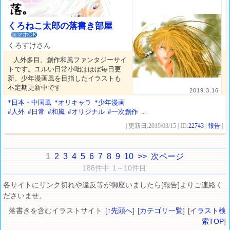
くろねこ太郎の落書き部屋
スマホOK
くろすけさん
人外多目。創作和風ファンタジーサイ
トです。ユルい日常小咄はほぼ毎日更
新。少年漫画風を目指したイラストも
不定期更新中です
2019.3.16
*日本・中国風
*オリキャラ
*少年漫画
#人外
#日常
#和風
#オリジナル
#一次創作
...
| 更新日:2019/03/15 | ID:
22743
|
報告
|
1
2
3
4
5
6
7
8
9
10
>>
次ページ
188件中 1～10件目
各サイトにリンク切れや違反等が御座いましたら[報告]よりご連絡く
ださいませ。
落書きを含むイラストサイト [
↑先頭へ
] [
カテゴリ一覧
] [
イラスト検
索TOP
]