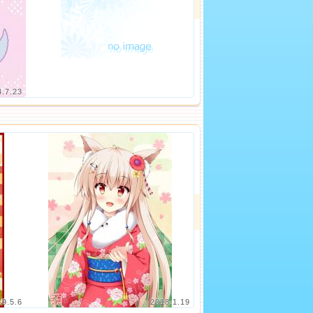
4.7.23
19.5.6
2018.1.19