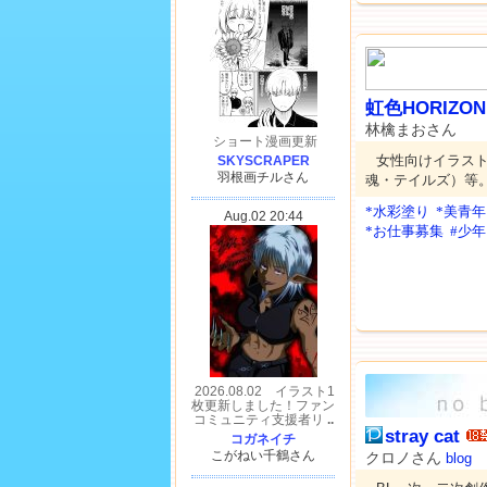
虹色HORIZON
林檎まおさん
女性向けイラス
魂・テイルズ）等
*水彩塗り
*美青年
*お仕事募集
#少
stray cat
クロノさん
blog