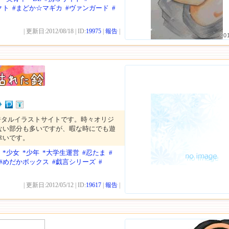
クト
#まどか☆マギカ
#ヴァンガード
#
| 更新日:2012/08/18 | ID:
19975
|
報告
|
20
ジタルイラストサイトです。時々オリジ
ない部分も多いですが、暇な時にでも遊
幸いです。
*少女
*少年
*大学生運営
#忍たま
#
#めだかボックス
#戯言シリーズ
#
| 更新日:2012/05/12 | ID:
19617
|
報告
|