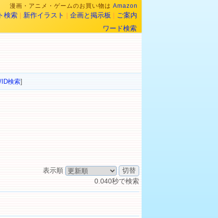
漫画・アニメ・ゲームのお買い物は
Amazon
ト検索
|
新作イラスト
|
企画と掲示板
|
ご案内
ワード検索
/ID検索
]
表示順
0.040秒で検索