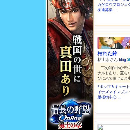
カゲロウプロジェ
友達募集
...
枯れた鈴
枯山水さん
blog
二次創作中心デ
ナルもあり。至ら
びに来て頂けると
*ポップ＆キュート
イナズマイレブン
版権物中心
...