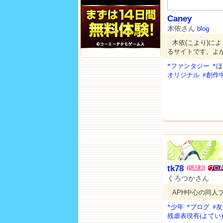
Caney
木依さん
blog
木依(こより)に
るサイトです。よ
*ファンタジー
*
オリジナル
#創作
tk78
くろつかさん
APH中心の同人
*少年
*ブログ
#
残虐表現有(よてい)