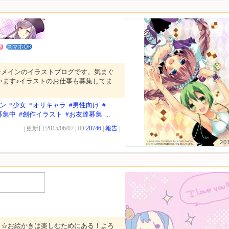
スマホOK
子メインのイラストブログです。気まぐ
います♪イラストのお仕事も募集してま
ン
*少女
*オリキャラ
#男性向け
#
募集中
#創作イラスト
#お友達募集
...
| 更新日:2015/06/07 | ID:
20746
|
報告
|
20
き☆お絵かきは楽しむためにある！よろ