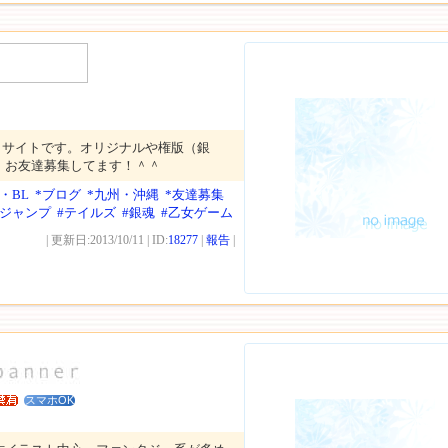
トサイトです。オリジナルや権版（銀
。お友達募集してます！＾＾
・BL
*ブログ
*九州・沖縄
*友達募集
年ジャンプ
#テイルズ
#銀魂
#乙女ゲーム
| 更新日:2013/10/11 | ID:
18277
|
報告
|
スマホOK