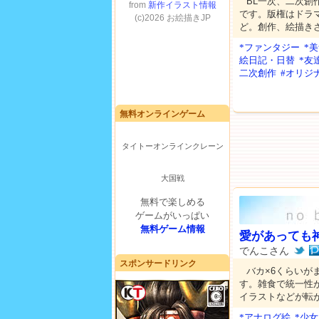
BL一次、二次創
です。版権はドラマ
ど。創作、絵描き
*ファンタジー
*
絵日記・日替
*友
二次創作
#オリジ
無料オンラインゲーム
タイトーオンラインクレーン
大国戦
無料で楽しめる
ゲームがいっぱい
無料ゲーム情報
愛があっても
でんこさん
スポンサードリンク
バカ×6くらいが
す。雑食で統一性がな
イラストなどが転
*アナログ絵
*少女