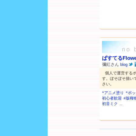
ぱすてるFlowe
彌紅さん
blog
個人で運営する
す。ぼそぼそ描い
さい。
*アニメ塗り
*ポ
初心者歓迎
#版権
初音ミク
...