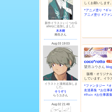
しくお願いします
*アニメ塗り
*ギ
アニメ塗り
#ファ
coco*rotto
望月ユウさん
blog
版権・オリジナ
しています。イラ
*ファンタジー
*
友達募集
*お仕事
#Pixiv
#お仕事募