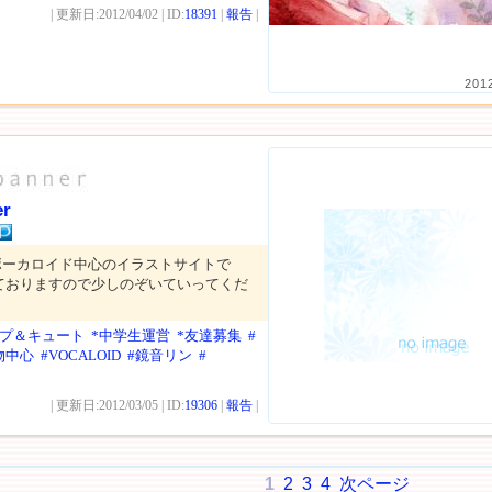
| 更新日:2012/04/02 | ID:
18391
|
報告
|
201
r
ボーカロイド中心のイラストサイトで
ておりますので少しのぞいていってくだ
ップ＆キュート
*中学生運営
*友達募集
#
物中心
#VOCALOID
#鏡音リン
#
| 更新日:2012/03/05 | ID:
19306
|
報告
|
1
2
3
4
次ページ