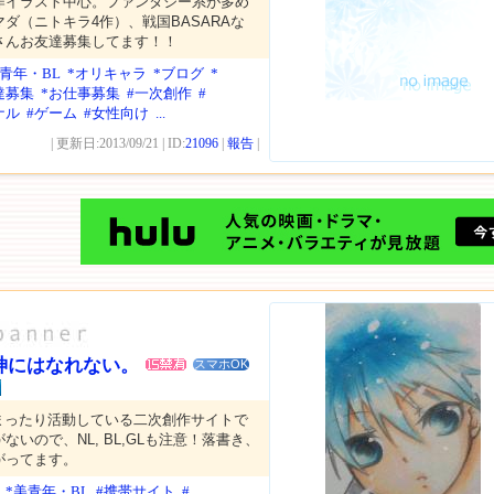
作イラスト中心。ファンタジー系が多め
ダ（ニトキラ4作）、戦国BASARAな
さんお友達募集してます！！
美青年・BL
*オリキャラ
*ブログ
*
達募集
*お仕事募集
#一次創作
#
ナル
#ゲーム
#女性向け
...
| 更新日:2013/09/21 | ID:
21096
|
報告
|
神にはなれない。
スマホOK
まったり活動している二次創作サイトで
いので、NL, BL,GLも注意！落書き、
がってます。
*美青年・BL
#携帯サイト
#