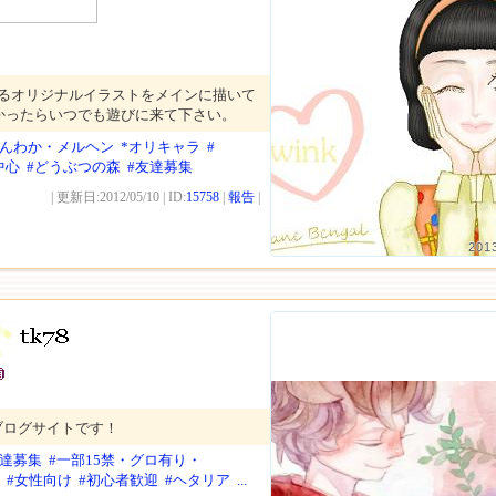
よるオリジナルイラストをメインに描いて
かったらいつでも遊びに来て下さい。
ほんわか・メルヘン
*オリキャラ
#
中心
#どうぶつの森
#友達募集
| 更新日:2012/05/10 | ID:
15758
|
報告
|
201
ブログサイトです！
友達募集
#一部15禁・グロ有り・
#女性向け
#初心者歓迎
#ヘタリア
...