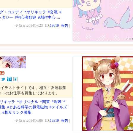
。
ャグ・コメディ
*オリキャラ
#交流
#
ンタジー
#初心者歓迎
#創作中心
...
| 更新日:2014/07/23 | ID:
13619
|
報告
|
201
ルイラストサイトです。相互・友達募集
ストのお仕事も募集しております。
オリキャラ
*オリジナル
*関東
*近畿
*
募集
#とある科学の超電磁砲
#テイルズ
集
#相互リンク募集
| 更新日:2014/06/06 | ID:
19319
|
報告
|
20