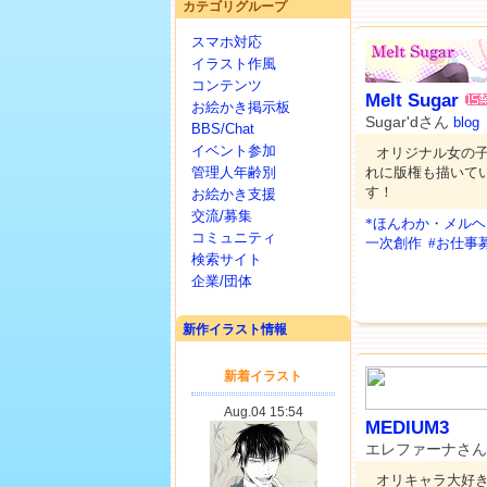
カテゴリグループ
スマホ対応
イラスト作風
コンテンツ
Melt Sugar
お絵かき掲示板
Sugar'dさん
blog
BBS/Chat
イベント参加
オリジナル女の
管理人年齢別
れに版権も描いて
す！
お絵かき支援
交流/募集
*ほんわか・メルヘ
コミュニティ
一次創作
#お仕事
検索サイト
企業/団体
新作イラスト情報
MEDIUM3
エレファーナさん
オリキャラ大好