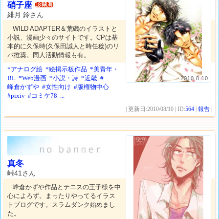
硝子座
緋月 鈴さん
WILD ADAPTER＆荒磯のイラストと
小説、漫画少々のサイトです。CPは基
本的に久保時(久保田誠人と時任稔)のリ
バ推奨。同人活動情報も有。
*アナログ絵
*絵掲示板作品
*美青年・
BL
*Web漫画
*小説・詩
*近畿
#
2010.8.10
峰倉かずや
#女性向け
#版権物中心
#pixiv
#コミケ78
...
| 更新日:2010/08/10 | ID:
564
|
報告
|
真冬
峠41さん
峰倉かずや作品とテニスの王子様を中
心によろず。まったりやってるイラス
トブログです。スラムダンク始めまし
た。