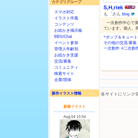
カテゴリグループ
S,H,riek
スマホ対応
も゛さん
blog
イラスト作風
一次創作中心で
コンテンツ
ています。個人、
お絵かき掲示板
BBS/Chat
*ポップ＆キュート
イベント参加
その他の交流/募集
一次創作
#二次創
管理人年齢別
お絵かき支援
交流/募集
コミュニティ
検索サイト
企業/団体
新作イラスト情報
各サイトにリンク