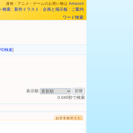
漫画・アニメ・ゲームのお買い物は
Amazon
ト検索
|
新作イラスト
|
企画と掲示板
|
ご案内
ワード検索
/ID検索
]
表示順
0.040秒で検索
おすすめサイト