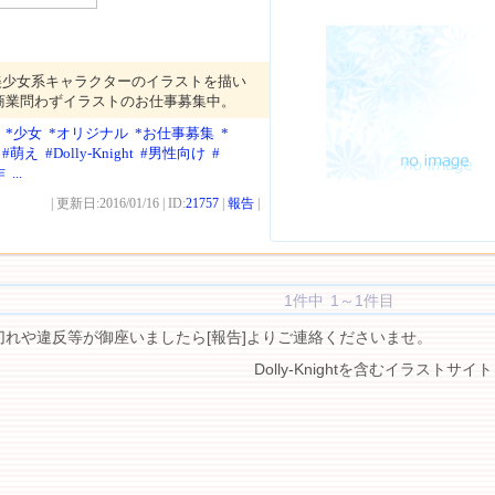
美少女系キャラクターのイラストを描い
商業問わずイラストのお仕事募集中。
*少女
*オリジナル
*お仕事募集
*
#萌え
#Dolly-Knight
#男性向け
#
作
...
| 更新日:2016/01/16 | ID:
21757
|
報告
|
1件中 1～1件目
切れや違反等が御座いましたら[報告]よりご連絡くださいませ。
Dolly-Knightを含むイラストサイト 