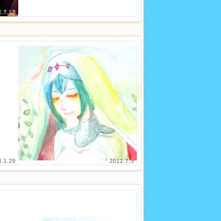
2.7.13
3.1.29
2012.7.3