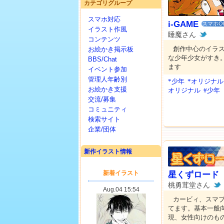
カテゴリグループ
スマホ対応
i-GAME
スマホO
イラスト作風
睡魔さん
コンテンツ
創作中心のイラ
お絵かき掲示板
な少年少女がすき
BBS/Chat
ます
イベント参加
管理人年齢別
*少年
*オリジナル
お絵かき支援
オリジナル
#少年
交流/募集
コミュニティ
検索サイト
企業/団体
新作イラスト情報
星くずロード
桃勇茸堂さん
カービィ、スマ
てます。基本一般
現、女性向けのも