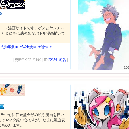
K
スト・漫画サイトです。ゲスとヤンチャ
。たまにあほ感強めなバトル漫画描いて
*少年漫画
*Web漫画
#創作
#
| 更新日:2021/01/02 | ID:
22356
|
報告
|
20
ブラ中心に任天堂全般の絵や漫画を描い
向けやネタ絵中心ですが、たまに流血表
のも扱います。