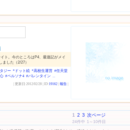
イト。今のところはP4、最遊記がメイ
ました（2/27）
ンタジー
*ドット絵
*高校生運営
#任天堂
心
#ペルソナ4
#バレンタイン
...
| 更新日:2012/02/28 | ID:
19162
|
報告
|
1
2
3
次ページ
24件中 1～10件目