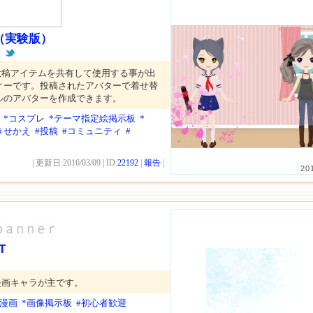
（実験版）
ん
投稿アイテムを共有して使用する事が出
ィーです。投稿されたアバターで着せ替
ルのアバターを作成できます。
*コスプレ
*テーマ指定絵掲示板
*
きせかえ
#投稿
#コミュニティ
#
| 更新日:2016/03/09 | ID:
22192
|
報告
|
20
T
漫画キャラが主です。
年漫画
*画像掲示板
#初心者歓迎