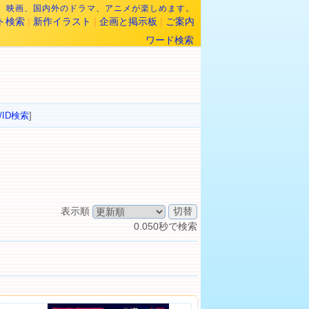
なら、映画、国内外のドラマ、アニメが楽しめます。
ト検索
|
新作イラスト
|
企画と掲示板
|
ご案内
ワード検索
/ID検索
]
表示順
0.050秒で検索