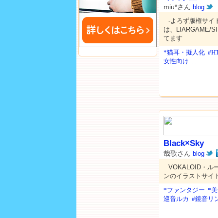
miu*さん
blog
-よろず版権サイ
は、LIARGAME/
てます
*猫耳・擬人化
#H
女性向け
...
Black×Sky
哉歌さん
blog
VOKALOID
ンのイラストサイト
*ファンタジー
*
巡音ルカ
#鏡音リ