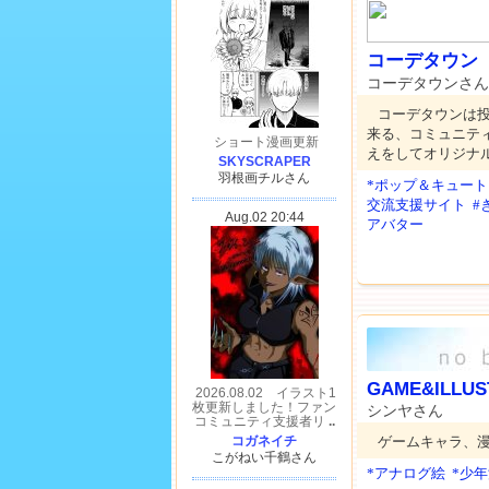
コーデタウン
コーデタウンさ
コーデタウンは
来る、コミュニテ
えをしてオリジナ
*ポップ＆キュート
交流支援サイト
#
アバター
GAME&ILLUS
シンヤさん
ゲームキャラ、
*アナログ絵
*少