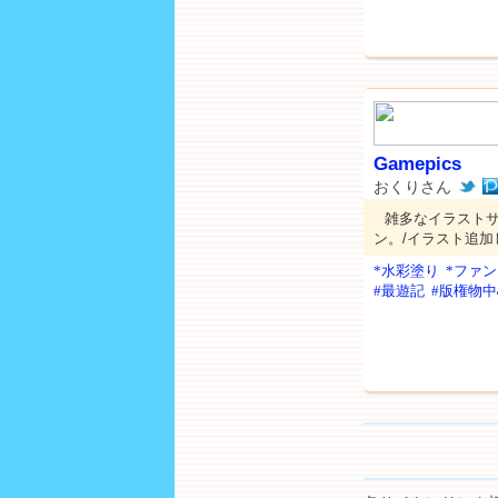
Gamepics
おくりさん
雑多なイラストサ
ン。/イラスト追加し
*水彩塗り
*ファ
#最遊記
#版権物中