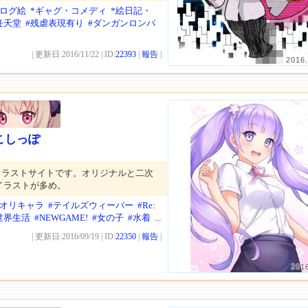
ナログ絵
*ギャグ・コメディ
*絵日記・
任天堂
#残虐表現有り
#ダンガンロンパ
| 更新日:2016/11/22 | ID:
22393
|
報告
|
2016.
こしっぽ
イラストサイトです。オリジナルと二次
イラストが多め。
*オリキャラ
#テイルズウィーバー
#Re:
世界生活
#NEWGAME!
#女の子
#水着
...
| 更新日:2016/09/19 | ID:
22350
|
報告
|
201