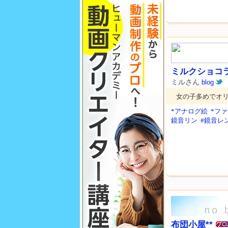
ミルクショコ
ミルさん
blog
女の子多めでオ
*アナログ絵
*フ
鏡音リン
#鏡音レ
布団小屋**