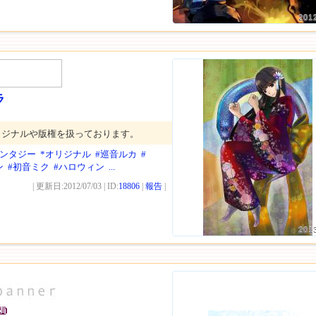
201
ラ
リジナルや版権を扱っております。
ァンタジー
*オリジナル
#巡音ルカ
#
ン
#初音ミク
#ハロウィン
...
| 更新日:2012/07/03 | ID:
18806
|
報告
|
201