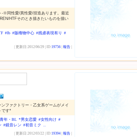
ト-※同性愛/異性愛/捏造あります。最近
SIREN/HTFそのとき描きたいものを描い
TF
#Ib
#版権物中心
#残虐表現有り
#
| 更新日:2012/06/29 | ID:
19756
|
報告
|
・ルーンファクトリー・乙女系ゲームがメイ
です*
美青年・BL
*男女恋愛
#女性向け
#
ン
#鏡音レン
#初音ミク
...
| 更新日:2012/03/22 | ID:
19394
|
報告
|