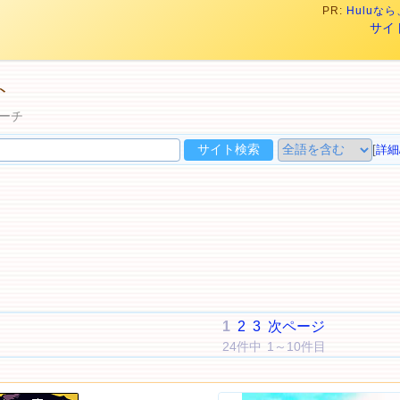
PR:
Hulu
サイ
ト
ーチ
[
詳細
1
2
3
次ページ
24件中 1～10件目