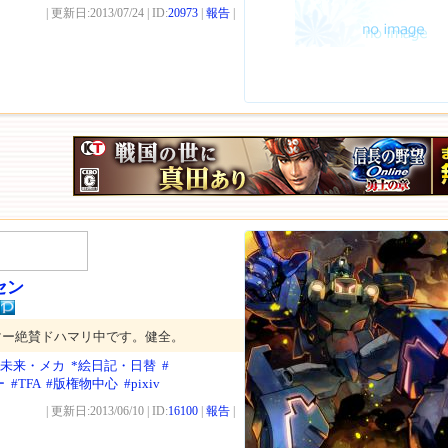
| 更新日:2013/07/24 | ID:
20973
|
報告
|
セン
マー絶賛ドハマリ中です。健全。
近未来・メカ
*絵日記・日替
#
ー
#TFA
#版権物中心
#pixiv
| 更新日:2013/06/10 | ID:
16100
|
報告
|