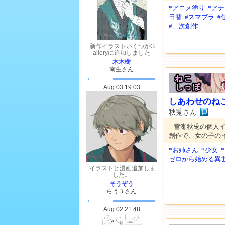
*アニメ塗り
*ア
日替
#スマブラ
#
#二次創作
...
しあわせのね
秋兎さん
雪瀬秋兎の個人
創作で、女の子の
*お姉さん
*少女
ゼロから始める異