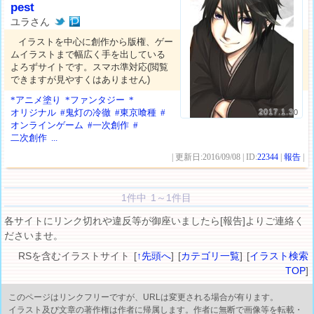
pest
ユラさん
イラストを中心に創作から版権、ゲー
ムイラストまで幅広く手を出している
よろずサイトです。スマホ準対応(閲覧
できますが見やすくはありません)
*アニメ塗り
*ファンタジー
*
オリジナル
#鬼灯の冷徹
#東京喰種
#
2017.1.30
オンラインゲーム
#一次創作
#
二次創作
...
| 更新日:2016/09/08 | ID:
22344
|
報告
|
1件中 1～1件目
各サイトにリンク切れや違反等が御座いましたら[報告]よりご連絡く
ださいませ。
RSを含むイラストサイト [
↑先頭へ
] [
カテゴリ一覧
] [
イラスト検索
TOP
]
このページはリンクフリーですが、URLは変更される場合が有ります。
イラスト及び文章の著作権は作者に帰属します。作者に無断で画像等を転載・