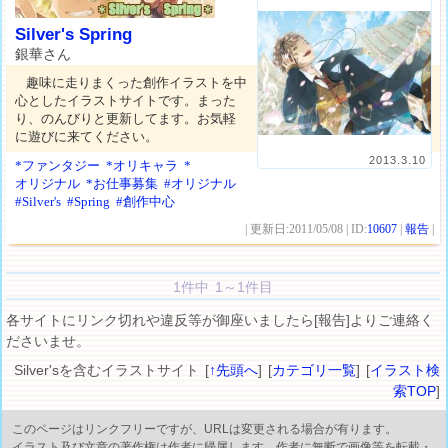
Silver's Spring
銀華さん
趣味に走りまくった創作イラストを中
心としたイラストサイトです。まった
り、のんびりと更新してます。お気軽
に遊びに来てください。
2013.3.10
*ファンタジー
*オリキャラ
*
オリジナル
*お仕事募集
#オリジナル
#Silver's
#Spring
#創作中心
| 更新日:2011/05/08 | ID:
10607
|
報告
|
1件中 1～1件目
各サイトにリンク切れや違反等が御座いましたら[報告]よりご連絡く
ださいませ。
Silver'sを含むイラストサイト [
↑先頭へ
] [
カテゴリ一覧
] [
イラスト検
索TOP
]
このページはリンクフリーですが、URLは変更される場合が有ります。
イラスト及び文章の著作権は作者に帰属します。作者に無断で画像等を転載・