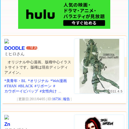
DOODLE
ミヒロさん
オリジナル中心漫画、版権中心イラス
トサイトです。版権は現在ディシディ
アメイン。
*美青年・BL
*オリジナル
*Web漫画
#THAN
#BLACK
#リボーン
#
カウボーイビバップ
#女性向け
...
2011.4.5
| 更新日:2011/04/05 | ID:
16756
|
報告
|
Zn