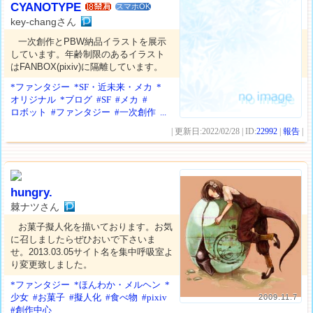
CYANOTYPE
スマホOK
key-changさん
一次創作とPBW納品イラストを展示
しています。年齢制限のあるイラスト
はFANBOX(pixiv)に隔離しています。
*ファンタジー
*SF・近未来・メカ
*
オリジナル
*ブログ
#SF
#メカ
#
ロボット
#ファンタジー
#一次創作
...
| 更新日:2022/02/28 | ID:
22992
|
報告
|
hungry.
棘ナツさん
お菓子擬人化を描いております。お気
に召しましたらぜひおいで下さいま
せ。2013.03.05サイト名を集中呼吸室よ
り変更致しました。
*ファンタジー
*ほんわか・メルヘン
*
少女
#お菓子
#擬人化
#食べ物
#pixiv
2009.11.7
#創作中心