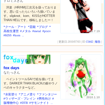
ドロミズさん
洋楽（HR/HM)三次元を扱っておりま
す。思い立ったらいろいろ描いていま
す。slipknot、korn、KISSがHOTTER
THAN HELLです。移転しましたー！
*クール・アート
*芸能
*ブログ
*
高校生運営
#メタル
#metal
#pixiv
2010.7.19
#KISS
#korn
...
| 更新日:2010/07/03 | ID:
15442
|
報告
|
fox days
なたっさん
ペイントツールSAIで絵を描いてま
す。DARKER THAN BLACKの銀やラノ
ベのキャラクターなど。
*水彩塗り
*アニメ塗り
*ファンタジー
2010.1.10
#ウィザーズ・ブレイン
#男性向け
#
版権物中心
#DTB
#サモンナイト
...