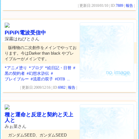
| 更新日:2010/01/10 | ID:
7889
|
報告
|
PiPiPi電波受信中
深霧はねびとさん
版権物の二次創作をメインでやってお
ります。今はDarker than black やブレ
イブルーがメインです。
*アニメ塗り
*ブログ
*絵日記・日替
#
黒の契約者
#幻想水滸伝
#
ブレイブルー
#流星の双子
#DTB
...
| 更新日:2009/12/16 | ID:
6982
|
報告
|
種と運命と反逆と契約と天上
人と
みぉ菜さん
ガンダムSEED、ガンダムSEED