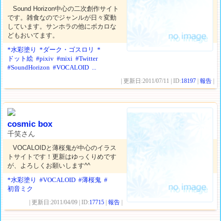
Sound Horizon中心の二次創作サイト
です。雑食なのでジャンルが日々変動
しています。サンホラの他にボカロな
どもおいてます。
*水彩塗り
*ダーク・ゴスロリ
*
ドット絵
#pixiv
#mixi
#Twitter
#SoundHorizon
#VOCALOID
...
| 更新日:2011/07/11 | ID:
18197
|
報告
|
cosmic box
千笑さん
VOCALOIDと薄桜鬼が中心のイラス
トサイトです！更新はゆっくりめです
が、よろしくお願いします^^
*水彩塗り
#VOCALOID
#薄桜鬼
#
初音ミク
| 更新日:2011/04/09 | ID:
17715
|
報告
|