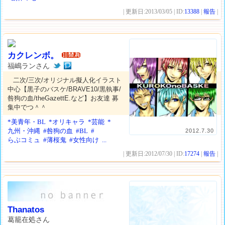
| 更新日:2013/03/05 | ID:
13388
|
報告
|
カクレンボ。
福嶋ランさん
二次/三次/オリジナル擬人化イラスト
中心【黒子のバスケ/BRAVE10/黒執事/
咎狗の血/theGazettE.など】お友達 募
集中でつ＾＾
*美青年・BL
*オリキャラ
*芸能
*
九州・沖縄
#咎狗の血
#BL
#
2012.7.30
らぶコミュ
#薄桜鬼
#女性向け
...
| 更新日:2012/07/30 | ID:
17274
|
報告
|
Thanatos
葛籠在処さん