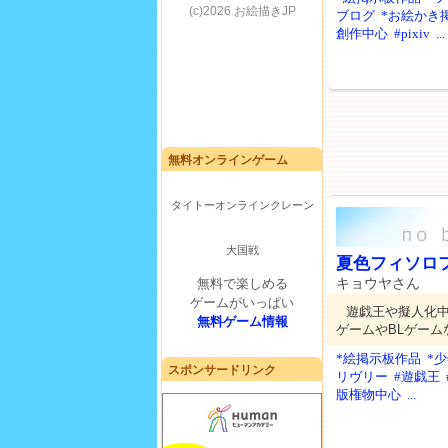
ブログ
*お絵かき
創作中心
#pixiv
...
無料オンラインゲーム
タイトーオンラインクレーン
大国戦
夏色フィソロ
キョウヤさん
無料で楽しめる
ゲームがいっぱい
遊戯王や擬人化
無料ゲーム情報
ゲームやBLゲー
*絵掲示板作品
*
スポンサードリンク
リヴリー
#遊戯王
版権物中心
...