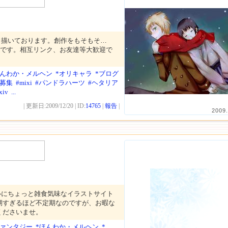
り描いております。創作をもそもそ…
どです。相互リンク、お友達等大歓迎で
ほんわか・メルヘン
*オリキャラ
*ブログ
達募集
#mixi
#パンドラハーツ
#ヘタリア
xiv
...
| 更新日:2009/12/20 | ID:
14765
|
報告
|
2009.
心にちょっと雑食気味なイラストサイト
期すぎるほど不定期なのですが、お暇な
くださいませ。
ファンタジー
*ほんわか・メルヘン
*