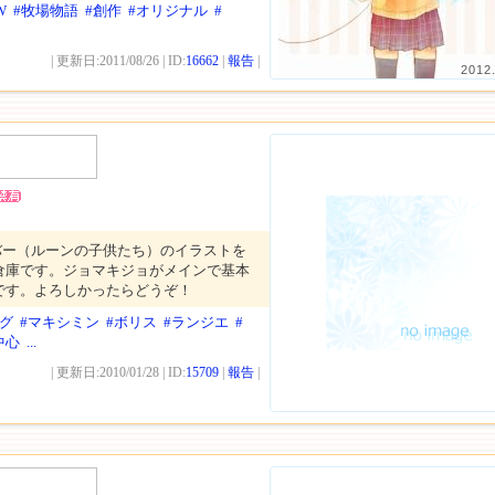
W
#牧場物語
#創作
#オリジナル
#
| 更新日:2011/08/26 | ID:
16662
|
報告
|
2012
バー（ルーンの子供たち）のイラストを
倉庫です。ジョマキジョがメインで基本
です。よろしかったらどうぞ！
ログ
#マキシミン
#ボリス
#ランジエ
#
中心
...
| 更新日:2010/01/28 | ID:
15709
|
報告
|