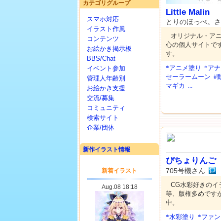
カテゴリグループ
Little Malin
スマホ対応
とりのほっぺ。さ
イラスト作風
オリジナル・ア
コンテンツ
心の個人サイトで
お絵かき掲示板
す。
BBS/Chat
*アニメ塗り
*ア
イベント参加
セーラームーン
#
管理人年齢別
マギカ
...
お絵かき支援
交流/募集
コミュニティ
検索サイト
企業/団体
新作イラスト情報
ぴちょりんご
705号機さん
CG水彩好きのイ
等、版権多めです
中。
*水彩塗り
*ファ