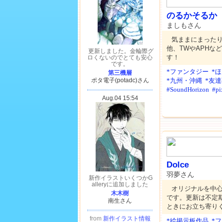
のるかそるか
ましもさん
気ままにまった
他、TWやAPHな
す！
*ファンタジー
*
*九州・沖縄
*友
#SoundHorizon
#pi
Dolce
羽夢さん
オリジナルを中
です。更新は不定
ときにお立ち寄り
*絵掲示板作品
*