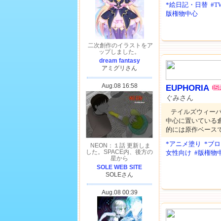
*絵日記・日替
#T
版権物中心
EUPHORIA
ぐみさん
テイルズウィー
中心に置いている
的には原作ベース
*アニメ塗り
*ブ
女性向け
#版権物