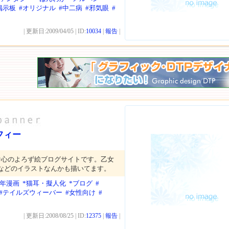
掲示板
#オリジナル
#中二病
#邪気眼
#
| 更新日:2009/04/05 | ID:
10034
|
報告
|
フィー
中心のよろず絵ブログサイトです。乙女
ムなどのイラストなんかも描いてます。
少年漫画
*猫耳・擬人化
*ブログ
#
#テイルズウィーバー
#女性向け
#
| 更新日:2008/08/25 | ID:
12375
|
報告
|