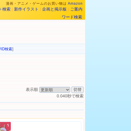
漫画・アニメ・ゲームのお買い物は
Amazon
ト検索
|
新作イラスト
|
企画と掲示板
|
ご案内
ワード検索
/ID検索
]
表示順
0.040秒で検索