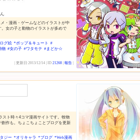
ん
ニメ・漫画・ゲームなどのイラストが中
す。女の子と動物のイラストが多めで
ナログ絵
*ポップ＆キュート
#
動物
#女の子
#ワタモテ
#まどか☆
| 更新日:2013/12/14 | ID:
21268
|
報告
|
201
ラスト時々4コマ漫画サイトです。牧物
が創作も。ちょこちょことブログを更新
ンタジー
*オリキャラ
*ブログ
*Web漫画