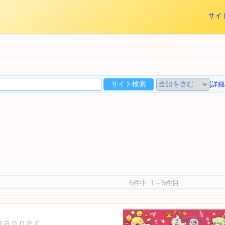
サイ
[
詳細
6件中 1～6件目