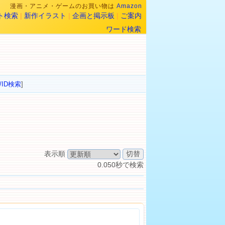
漫画・アニメ・ゲームのお買い物は
Amazon
ト検索
|
新作イラスト
|
企画と掲示板
|
ご案内
ワード検索
/ID検索
]
表示順
0.050秒で検索