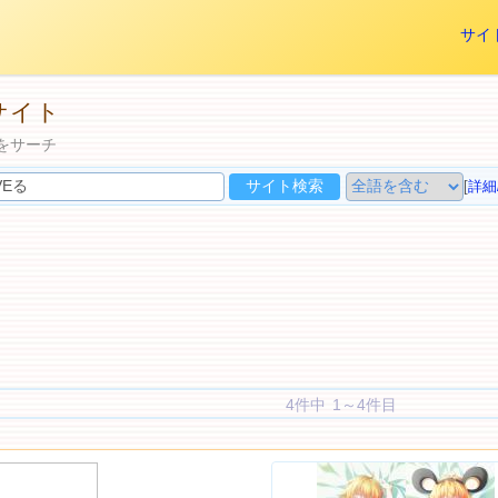
サイ
サイト
をサーチ
[
詳細
4件中 1～4件目