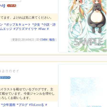
いり
ってます、よければ見に来てください。
ン
*ポップ＆キュート
*少女
*小説・詩
イムエッジ
#プリズマイリヤ
#Fate
#
| 更新日:2014/04/21 | ID:
15494
|
報告
|
20
スマホOK
元イラストを載せているブログです。主
描いて載せています。今後ジャンルを増やし
よろしくお願いします。
*少年漫画
*ブログ
#ToLoveる
#