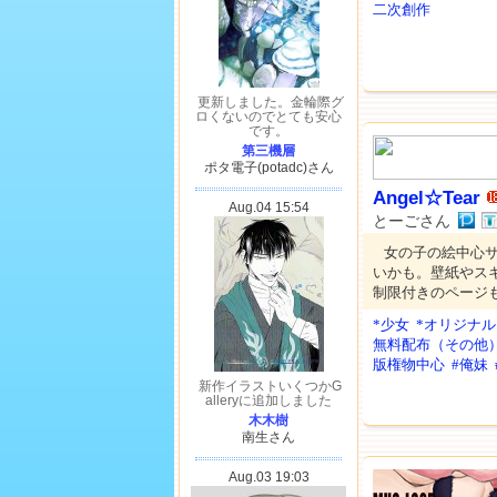
二次創作
Angel☆Tear
とーごさん
女の子の絵中心
いかも。壁紙やス
制限付きのページ
*少女
*オリジナル
無料配布（その他
版権物中心
#俺妹