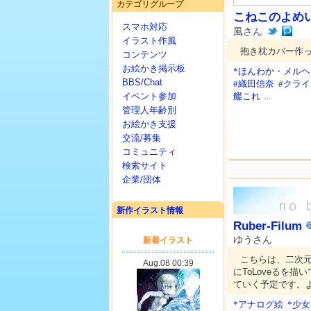
カテゴリグループ
こねこのよめ
スマホ対応
風さん
イラスト作風
抱き枕カバー作
コンテンツ
お絵かき掲示板
*ほんわか・メルヘ
BBS/Chat
#織田信奈
#クラ
イベント参加
艦これ
...
管理人年齢別
お絵かき支援
交流/募集
コミュニティ
検索サイト
企業/団体
新作イラスト情報
Ruber-Filum
ゆうさん
こちらは、二次
にToLoveるを
ていく予定です。
*アナログ絵
*少女