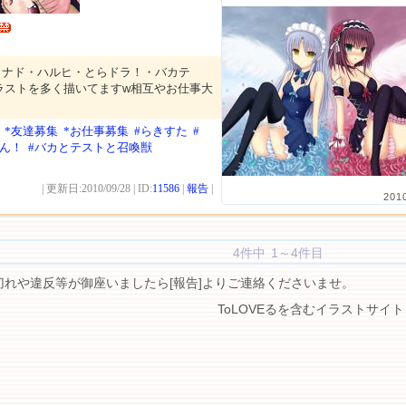
ラナド・ハルヒ・とらドラ！・バカテ
ラストを多く描いてますw相互やお仕事大
*友達募集
*お仕事募集
#らきすた
#
おん！
#バカとテストと召喚獣
| 更新日:2010/09/28 | ID:
11586
|
報告
|
201
4件中 1～4件目
切れや違反等が御座いましたら[報告]よりご連絡くださいませ。
ToLOVEるを含むイラストサイト 