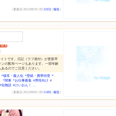
| 更新日:2013/08/29 | ID:
21032
|
報告
|
サイトです。日記（ラフ画付）が更新早
キンの配布ページもあります。一部年齢
もあるのでご注意ください。
*猫耳・擬人化
*壁紙・携帯待受
*
）
*関東
*お仕事募集
#男性向け
#
#化物語
#けいおん！
...
| 更新日:2012/09/03 | ID:
11492
|
報告
|