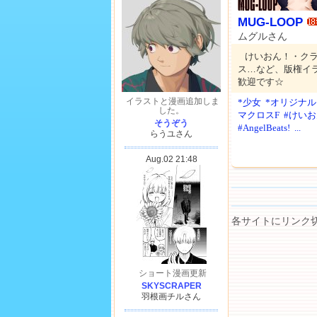
MUG-LOOP
ムグルさん
けいおん！・ク
ス…など、版権イ
歓迎です☆
*少女
*オリジナル
マクロスF
#けい
#AngelBeats!
...
各サイトにリンク